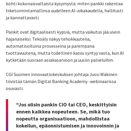
kohti kokonaisvaltaista kysymystä: miten pankki rakentaa
liiketoimintamallinsa uudelleen AI-aikakaudella, hallitusti
ja kannattavasti.
Pankit ovat digitaalisesti kypsiä, mutta vaikutus jää usein
hajanaiseksi. Tekoäly näkyy tehokkuutena,
automatisoituina prosesseina ja parempana
tuottavuutena, mutta todellinen kasvu syntyy vasta, kun AI
kytketään suoraan asiakasarvoon ja uusiin palveluihin.
CGI Suomen innovaatiokeskuksen johtaja Jussi Mäkinen
tiivistää tämän Digital Banking Academy -webinaarissa
osuvasti:
“Jos olisin pankin CIO tai CEO, keskittyisin
ennen kaikkea nopeuteen. Se, mikä tuo
nopeutta organisaatioon, mahdollistaa
kokeilun, epäonnistumisen ja innovoinnin ja