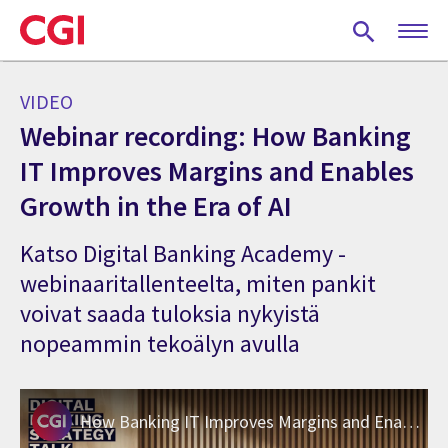
Skip
to
main
content
VIDEO
Webinar recording: How Banking
IT Improves Margins and Enables
Growth in the Era of AI
Katso Digital Banking Academy -
webinaaritallenteelta, miten pankit
voivat saada tuloksia nykyistä
nopeammin tekoälyn avulla
How Banking IT Improves Margins and Enables Growth in the Era of AI - Webinar Recording