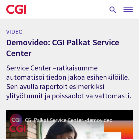
Skip
to
main
content
VIDEO
Demovideo: CGI Palkat Service
Center
Service Center –ratkaisumme
automatisoi tiedon jakoa esihenkilöille.
Sen avulla raportoit esimerkiksi
ylityötunnit ja poissaolot vaivattomasti.
CGI Palkat Service Center -demovideo