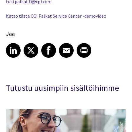
tuki.palkat.fi@cgi.com
.
Katso tästä CGI Palkat Service Center -demovideo
Jaa
Share article on LinkedIn
Share article on X
Share article on Facebook
Share article on Email
Share article on Print
LinkedIn
X
Facebook
Email
Print
Tutustu uusimpiin sisältöihimme