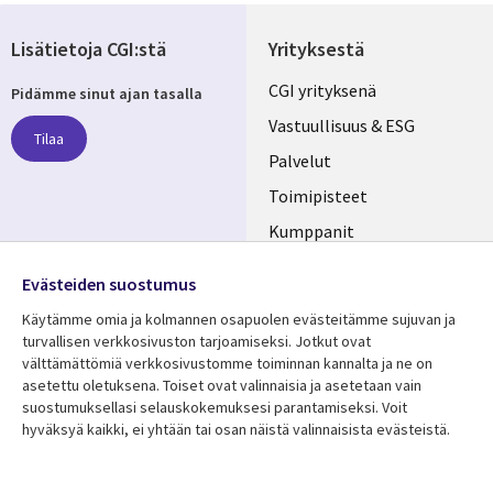
Lisätietoja CGI:stä
Yrityksestä
Useful
CGI yrityksenä
Pidämme sinut ajan tasalla
links
Vastuullisuus & ESG
Tilaa
FINLAND
Palvelut
Toimipisteet
Kumppanit
Seuraa meitä
Uutishuone
Evästeiden suostumus
Social
Ura CGI:llä
Käytämme omia ja kolmannen osapuolen evästeitämme sujuvan ja
Media
turvallisen verkkosivuston tarjoamiseksi. Jotkut ovat
FINLAND
välttämättömiä verkkosivustomme toiminnan kannalta ja ne on
asetettu oletuksena. Toiset ovat valinnaisia ​​ja asetetaan vain
Resurssikeskus
Lisätietoa
suostumuksellasi selauskokemuksesi parantamiseksi. Voit
hyväksyä kaikki, ei yhtään tai osan näistä valinnaisista evästeistä.
Library
Legal
Asiakastarinat
Tietosuoja
Links
FINLAND
Artikkelit
Tietosuojaseloste