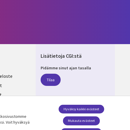
Lisätietoja CGI:stä
Pidämme sinut ajan tasalla
ND
eloste
Tilaa
t
t
ksesi
Seuraa meitä
Hyväksy kaikki evästeet
erkkosivustomme
Social Media FINLAND
Mukauta evästeet
ksi. Voit hyväksyä