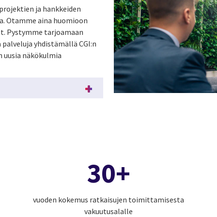
projektien ja hankkeiden
ena. Otamme aina huomioon
det. Pystymme tarjoamaan
palveluja yhdistämällä CGI:n
n uusia näkökulmia
30+
vuoden kokemus ratkaisujen toimittamisesta
vakuutusalalle