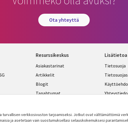
Voimmeko olla avuksi?
ota yhteyttä
Resurssikeskus
Lisätietoa
Library
Legal
Asiakastarinat
Tietosuoja
Links
FINLA
ESG
Artikkelit
Tietosuojas
FINLAND
Blogit
Käyttöehdo
Tapahtumat
Yhteystiedo
Podcastit
Evästeasetu
Viewpoints
turvallisen verkkosivuston tarjoamiseksi. Jotkut ovat välttämättömiä v
innaisia ​​ja asetetaan vain suostumuksellasi selauskokemuksesi parantamise
Katso lisää