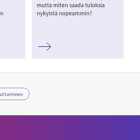
mutta miten saada tuloksia
en
nykyistä nopeammin?
uuttaminen