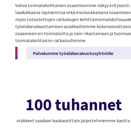
Vahva toimialakohtainen osaamisemme näkyy erityisesti 
laadukkaana läpivientinä sekä ensiluokkaisena osaamis
myös toteutettujen ratkaisujen kehittämismahdollisuu
työeläkevakuuttamisen asiakkaillemme kokonaisvaltaisia 
osaamisen eri toimialoilta ja näin rikastamaan ja tuomaa
toimialakohtaisiin ratkaisuihimme.
Palvelumme työeläkevakuutusyhtiöille
100 tuhannet
eläkkeet saadaan kuukausittain järjestelmiemme kautta