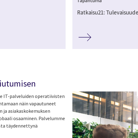
Tapahtuma
Ratkaisu21: Tulevaisuud
iutumisen
IT-palveluiden operatiivisten
ntamaan näin vapautuneet
den ja asiakaskokemuksen
lobaali osaaminen. Palvelumme
sta täydennettynä