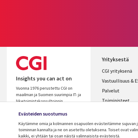
Yrityksestä
Useful
CGI yrityksenä
Insights you can act on
links
Vastuullisuus & 
Vuonna 1976 perustettu CGI on
FINLAND
Palvelut
maailman ja Suomen suurimpia IT- ja
Toimipisteet
liiketoimintakonsultoinnin
palveluyhtiöitä. Oivaltavana ja
Kumppanit
Evästeiden suostumus
osaavana kumppanina autamme
Uutishuone
varmistamaan asiakkaidemme
Käytämme omia ja kolmannen osapuolen evästeitämme sujuvan ja 
menestyksen.
toiminnan kannalta ja ne on asetettu oletuksena. Toiset ovat val
Ura CGI:llä
kaikki, ei yhtään tai osan näistä valinnaisista evästeistä.