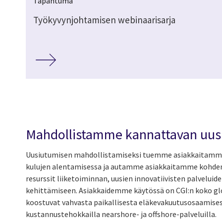
Tapahtuma
Työkyvynjohtamisen webinaarisarja
Mahdollistamme kannattavan uus
Uusiutumisen mahdollistamiseksi tuemme asiakkaitamme 
kulujen alentamisessa ja autamme asiakkaitamme kohde
resurssit liiketoiminnan, uusien innovatiivisten palvelui
kehittämiseen. Asiakkaidemme käytössä on CGI:n koko g
koostuvat vahvasta paikallisesta eläkevakuutusosaamise
kustannustehokkailla nearshore- ja offshore-palveluilla.