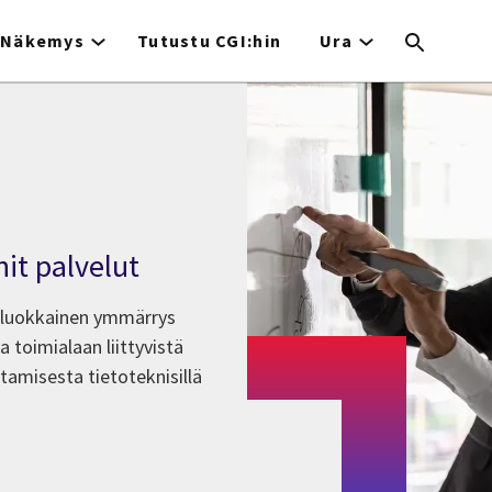
Näkemys
Tutustu CGI:hin
Ura
n
it palvelut
siluokkainen ymmärrys
 toimialaan liittyvistä
ttamisesta tietoteknisillä