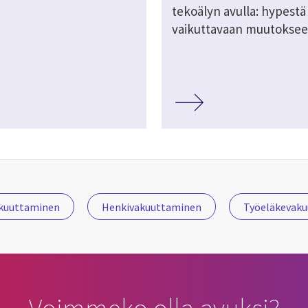
tekoälyn avulla: hypestä
vaikuttavaan muutokse
kuuttaminen
Henkivakuuttaminen
Työeläkevak