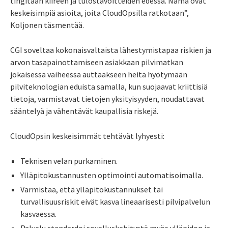
tingitään kiireen ja tulostavoitteiden edessä. Nämä ovat
keskeisimpiä asioita, joita CloudOpsilla ratkotaan”,
Koljonen täsmentää.
CGI soveltaa kokonaisvaltaista lähestymistapaa riskien ja
arvon tasapainottamiseen asiakkaan pilvimatkan
jokaisessa vaiheessa auttaakseen heitä hyötymään
pilviteknologian eduista samalla, kun suojaavat kriittisiä
tietoja, varmistavat tietojen yksityisyyden, noudattavat
sääntelyä ja vähentävät kaupallisia riskejä.
CloudOpsin keskeisimmät tehtävät lyhyesti:
Teknisen velan purkaminen.
Ylläpitokustannusten optimointi automatisoimalla.
Varmistaa, että ylläpitokustannukset tai
turvallisuusriskit eivät kasva lineaarisesti pilvipalvelun
kasvaessa.