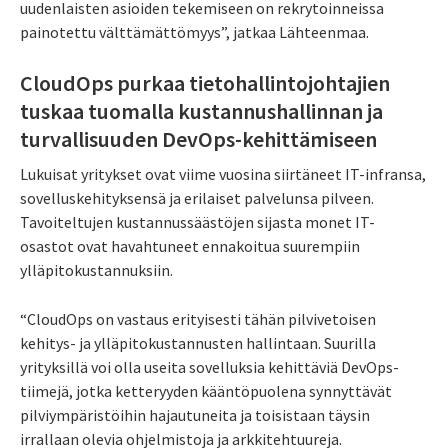
uudenlaisten asioiden tekemiseen on rekrytoinneissa
painotettu välttämättömyys”, jatkaa Lähteenmaa.
CloudOps purkaa tietohallintojohtajien
tuskaa tuomalla kustannushallinnan ja
turvallisuuden DevOps-kehittämiseen
Lukuisat yritykset ovat viime vuosina siirtäneet IT-infransa,
sovelluskehityksensä ja erilaiset palvelunsa pilveen.
Tavoiteltujen kustannussäästöjen sijasta monet IT-
osastot ovat havahtuneet ennakoitua suurempiin
ylläpitokustannuksiin.
“CloudOps on vastaus erityisesti tähän pilvivetoisen
kehitys- ja ylläpitokustannusten hallintaan. Suurilla
yrityksillä voi olla useita sovelluksia kehittäviä DevOps-
tiimejä, jotka ketteryyden kääntöpuolena synnyttävät
pilviympäristöihin hajautuneita ja toisistaan täysin
irrallaan olevia ohjelmistoja ja arkkitehtuureja.