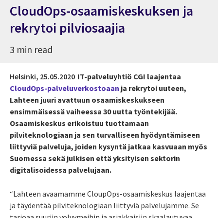
CloudOps-osaamiskeskuksen ja
rekrytoi pilviosaajia
3 min read
Helsinki,
25.05.2020
IT-palveluyhtiö CGI laajentaa
CloudOps-palveluverkostoaan
ja rekrytoi uuteen,
Lahteen juuri avattuun osaamiskeskukseen
ensimmäisessä vaiheessa 30 uutta työntekijää.
Osaamiskeskus erikoistuu tuottamaan
pilviteknologiaan ja sen turvalliseen hyödyntämiseen
liittyviä palveluja, joiden kysyntä jatkaa kasvuaan myös
Suomessa sekä julkisen että yksityisen sektorin
digitalisoidessa palvelujaan.
“Lahteen avaamamme CloupOps-osaamiskeskus laajentaa
ja täydentää pilviteknologiaan liittyviä palvelujamme. Se
tarjoaa suuriin volyymeihin ja asiakkaisiin skaalautuvaa