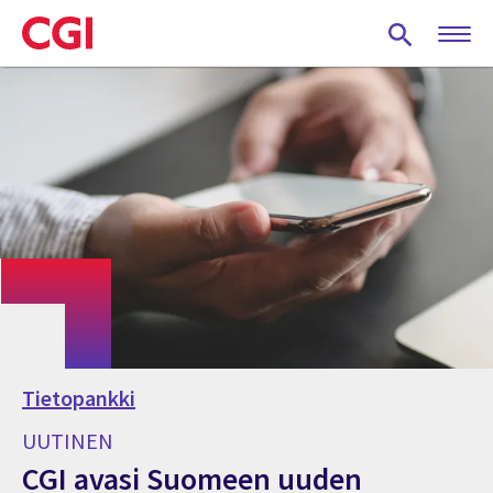
Skip
to
main
content
Tietopankki
UUTINEN
CGI avasi Suomeen uuden