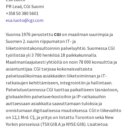
PR Lead, CGI Suomi
+358 50 380 5601
esa.luoto@cgi.com
Vuonna 1976 perustettu
CGI
on maailman suurimpia ja
Suomen 2. suurin riippumaton IT- ja
liiketoimintakonsultoinnin palveluyhtiö. Suomessa CGI
työllistää yli 3 700 henkilöä 18 paikkakunnalla.
Maailmanlaajuisesti yhtiöllä on noin 78 000 konsulttia ja
asiantuntijaa. CGI tarjoaa kokonaisvaltaista
palveluvalikoimaa asiakkaiden liiketoiminnan ja IT-
ratkaisujen kehittämiseen, integrointiin ja hallintaan.
Palvelutuotannossa CGI luottaa paikalliseen läsnäoloon,
globaaleihin palveluverkostoihin ja IP-ratkaisuihin
auttaessaan asiakkaita saavuttamaan tuloksia ja
onnistumaan digitaalisessa muutoksessa. CGI:n liikevaihto
on 12,1 Mrd. C$, ja yritys on listattu Toronton sekä New
Yorkin pörsseissä (TSX:GIB.A ja NYSE:GIB). Lisätietoa: