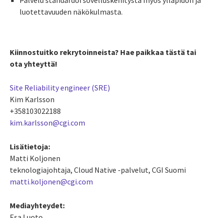
Palvelu standardoi sovelluskehitystä myös ylläpidon ja
luotettavuuden näkökulmasta.
Kiinnostuitko rekrytoinneista? Hae paikkaa tästä tai
ota yhteyttä!
Site Reliability engineer (SRE)
Kim Karlsson
+358103022188
kim.karlsson@cgi.com
Lisätietoja:
Matti Koljonen
teknologiajohtaja, Cloud Native -palvelut, CGI Suomi
matti.koljonen@cgi.com
Mediayhteydet:
Esa Luoto