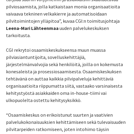
pilviosaamista, jolla katkaistaan monia organisaatioita
vaivaava tekninen velkakierre ja automatisoidaan
pilvitoimintojen ylläpitoa”, kuvaa CGI:n toimitusjohtaja
Leena-Mari Lähteenmaa
uuden palvelukeskuksen
tarkoitusta.
CGI rekrytoi osaamiskeskukseensa muun muassa
pilviasiantuntijoita, sovelluskehittäjiä,
järjestelmänvalvojia sekä henkilöitä, joilla on kokemusta
konesaleista ja prosessiosaamisesta. Osaamiskeskuksen
tehtävänä on auttaa kaikkia pilvipalveluja kehittäviä
organisaatioita riippumatta siitä, vastaako varsinaisesta
kehitystyöstä asiakkaiden oma in-house-tiimi vai
ulkopuolelta ostettu kehitysyksikkö.
“Osaamiskeskus on erikoistunut suurten ja vaativien
palvelukokonaisuuksien kehittämiseen sekä tulevaisuuden
pilvitarpeiden ratkomiseen, joten intohimo täysin