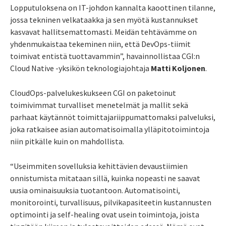
Lopputuloksena on IT-johdon kannalta kaoottinen tilanne,
jossa tekninen velkataakka ja sen myötä kustannukset
kasvavat hallitsemattomasti. Meidän tehtävämme on
yhdenmukaistaa tekeminen niin, että DevOps-tiimit
toimivat entistä tuottavammin”, havainnollistaa CGI:n
Cloud Native -yksikön teknologiajohtaja
Matti Koljonen
.
CloudOps-palvelukeskukseen CGI on paketoinut
toimivimmat turvalliset menetelmät ja mallit sekä
parhaat käytännöt toimittajariippumattomaksi palveluksi,
joka ratkaisee asian automatisoimalla ylläpitotoimintoja
niin pitkälle kuin on mahdollista.
“Useimmiten sovelluksia kehittävien devaustiimien
onnistumista mitataan sillä, kuinka nopeasti ne saavat
uusia ominaisuuksia tuotantoon. Automatisointi,
monitorointi, turvallisuus, pilvikapasiteetin kustannusten
optimointi ja self-healing ovat usein toimintoja, joista