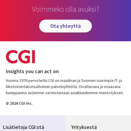
Voimmeko olla avuksi?
ota yhteyttä
Insights you can act on
Vuonna 1976 perustettu CGI on maailman ja Suomen suurimpia IT- ja
liiketoimintakonsultoinnin palveluyhtiöitä. Oivaltavana ja osaavana
kumppanina autamme varmistamaan asiakkaidemme menestyksen.
© 2026 CGI Inc.
Lisätietoja CGI:stä
Yrityksestä