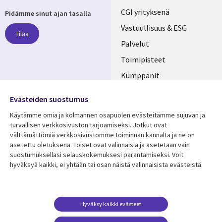
Useful
CGI yrityksenä
Pidämme sinut ajan tasalla
links
Vastuullisuus & ESG
Tilaa
FINLAND
Palvelut
Toimipisteet
Kumppanit
Seuraa meitä
Uutishuone
Evästeiden suostumus
Social
Ura CGI:llä
Käytämme omia ja kolmannen osapuolen evästeitämme sujuvan ja
Media
turvallisen verkkosivuston tarjoamiseksi. Jotkut ovat
FINLAND
välttämättömiä verkkosivustomme toiminnan kannalta ja ne on
asetettu oletuksena. Toiset ovat valinnaisia ​​ja asetetaan vain
Resurssikeskus
Lisätietoa
suostumuksellasi selauskokemuksesi parantamiseksi. Voit
hyväksyä kaikki, ei yhtään tai osan näistä valinnaisista evästeistä.
Library
Legal
Asiakastarinat
Tietosuoja
Links
FINLAND
Artikkelit
Tietosuojaseloste
FINLAND
Blogit
Käyttöehdot
Hyväksy kaikki evästeet
Tapahtumat
Yhteystiedot