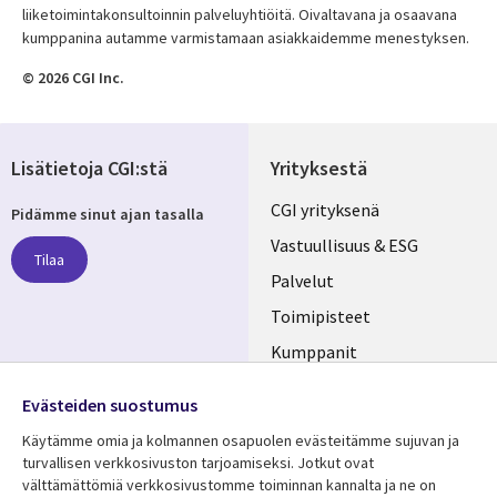
liiketoimintakonsultoinnin palveluyhtiöitä. Oivaltavana ja osaavana
kumppanina autamme varmistamaan asiakkaidemme menestyksen.
© 2026 CGI Inc.
Lisätietoja CGI:stä
Yrityksestä
Useful
CGI yrityksenä
Pidämme sinut ajan tasalla
links
Vastuullisuus & ESG
Tilaa
FINLAND
Palvelut
Toimipisteet
Kumppanit
Seuraa meitä
Uutishuone
Evästeiden suostumus
Social
Ura CGI:llä
Käytämme omia ja kolmannen osapuolen evästeitämme sujuvan ja
Media
turvallisen verkkosivuston tarjoamiseksi. Jotkut ovat
FINLAND
välttämättömiä verkkosivustomme toiminnan kannalta ja ne on