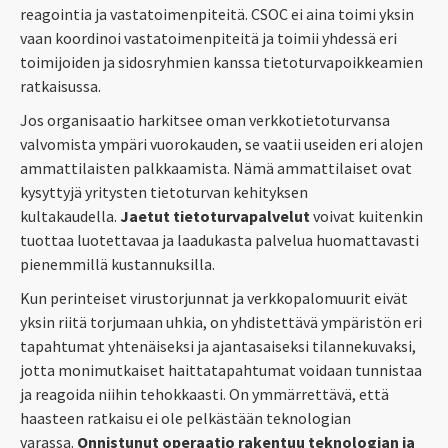
reagointia ja vastatoimenpiteitä. CSOC ei aina toimi yksin
vaan koordinoi vastatoimenpiteitä ja toimii yhdessä eri
toimijoiden ja sidosryhmien kanssa tietoturvapoikkeamien
ratkaisussa.
Jos organisaatio harkitsee oman verkkotietoturvansa
valvomista ympäri vuorokauden, se vaatii useiden eri alojen
ammattilaisten palkkaamista. Nämä ammattilaiset ovat
kysyttyjä yritysten tietoturvan kehityksen
kultakaudella.
Jaetut tietoturvapalvelut
voivat kuitenkin
tuottaa luotettavaa ja laadukasta palvelua huomattavasti
pienemmillä kustannuksilla.
Kun perinteiset virustorjunnat ja verkkopalomuurit eivät
yksin riitä torjumaan uhkia, on yhdistettävä ympäristön eri
tapahtumat yhtenäiseksi ja ajantasaiseksi tilannekuvaksi,
jotta monimutkaiset haittatapahtumat voidaan tunnistaa
ja reagoida niihin tehokkaasti. On ymmärrettävä, että
haasteen ratkaisu ei ole pelkästään teknologian
varassa.
Onnistunut operaatio rakentuu teknologian ja