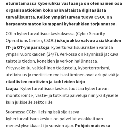
eturintamassa kyberuhkia vastaan ja on olennainen osa
organisaatioiden kokonaisvaltaista digitaalista
turvallisuutta. Kellon ympäri turvaa tuova CSOC on
herpaantumaton kumppani kyberuhkien torjunnassa.
CGI:n kyberturvallisuuskeskuksessa (Cyber Security
Operations Center, CSOC)
iskujoukko valvoo asiakkaiden
IT- ja OT-ympäristöjä
kyberturvallisuusriskien varalta
ympäri vuorokauden (24/7). Verkossa on käynnissä jatkuva
taistelu tiedon, koneiden ja verkon hallinnasta.
Yritysvakoilu, valtiollinen tiedustelu, kyberterrorismi,
uteliaisuus ja meriittien metsästäminen ovat arkipäivää ja
rikollisten motiivien ja kohteiden kirjo
laajaa
. Kyberturvallisuuskeskus tuottaa kyberturvan
monitorointi-, vaste- ja tutkintapalveluja niin yksityiselle
kuin julkiselle sektorille.
Suomessa CGI:n Helsingissä sijaitseva
kyberturvallisuuskeskus on palvellut asiakkaitaan
menestyksekkäästi jo vuosien ajan.
Pohjoismaisessa