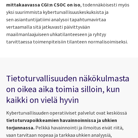
mittakaavassa CGI:n CSOC on iso
, todennäköisesti myös
yksi suurimmista kyberturvallisuuskeskuksista ja
sen asiantuntijatiimi analysoi tapahtumavirtaa
vertaamalla sitä jatkuvasti päivittyvään
maailmanlaajuiseen uhkatilanteeseen ja ryhtyy
tarvittaessa toimenpiteisiin tilanteen normalisoimiseksi.
Tietoturvallisuuden näkökulmasta
on oikea aika toimia silloin, kun
kaikki on vielä hyvin
Kyberturvallisuuden operatiiviset palvelut ovat keskiössä
tietoturvapoikkeamien havainnoinnissa ja uhkien
torjunnassa.
Pelkkä havainnointi ja ilmoitus eivät riitä,
vaan tarvitaan nopeaa ja tarkkaa uhkien analyysiä,