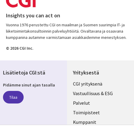
Insights you can act on
Vuonna 1976 perustettu CGI on maailman ja Suomen suurimpia IT- ja
liiketoimintakonsultoinnin palveluyhtiöitä. Oivaltavana ja osaavana
kumppanina autamme varmistamaan asiakkaidemme menestyksen.
© 2026 CGI Inc.
Lisätietoja CGI:stä
Yrityksestä
Useful
CGI yrityksenä
Pidämme sinut ajan tasalla
links
Vastuullisuus & ESG
Tilaa
FINLAND
Palvelut
Toimipisteet
Kumppanit
Seuraa meitä
Uutishuone