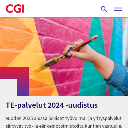
Skip
to
main
content
TE-palvelut 2024 -uudistus
Vuoden 2025 alussa julkiset työvoima- ja yrityspalvelut
siirtyvät työ- ja elinkeinotoimistoilta kuntien vastuulle.