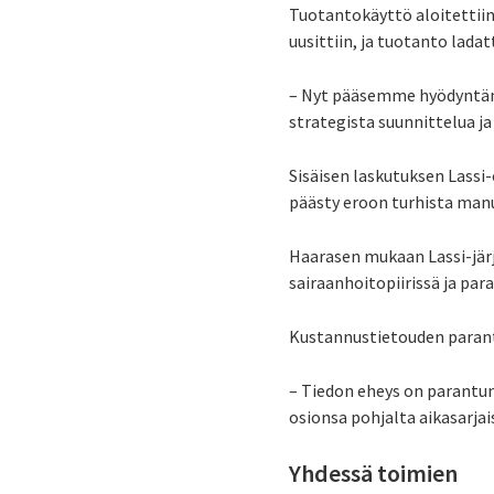
Tuotantokäyttö aloitettiin
uusittiin, ja tuotanto ladat
– Nyt pääsemme hyödyntämä
strategista suunnittelua 
Sisäisen laskutuksen Lassi
päästy eroon turhista manu
Haarasen mukaan Lassi-jär
sairaanhoitopiirissä ja pa
Kustannustietouden paran
– Tiedon eheys on parantun
osionsa pohjalta aikasarja
Yhdessä toimien