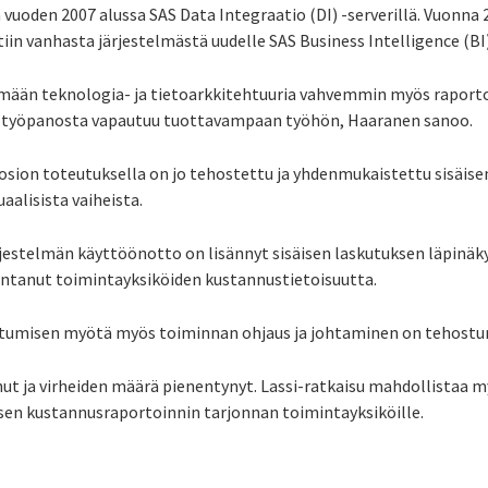
 vuoden 2007 alussa SAS Data Integraatio (DI) -serverillä. Vuonna
tiin vanhasta järjestelmästä uudelle SAS Business Intelligence (BI)
än teknologia- ja tietoarkkitehtuuria vahvemmin myös raportoi
ja työpanosta vapautuu tuottavampaan työhön, Haaranen sanoo.
-osion toteutuksella on jo tehostettu ja yhdenmukaistettu sisäise
aalisista vaiheista.
jestelmän käyttöönotto on lisännyt sisäisen laskutuksen läpinäk
rantanut toimintayksiköiden kustannustietoisuutta.
tumisen myötä myös toiminnan ohjaus ja johtaminen on tehostu
ut ja virheiden määrä pienentynyt. Lassi-ratkaisu mahdollistaa 
isen kustannusraportoinnin tarjonnan toiminta­yksiköille.