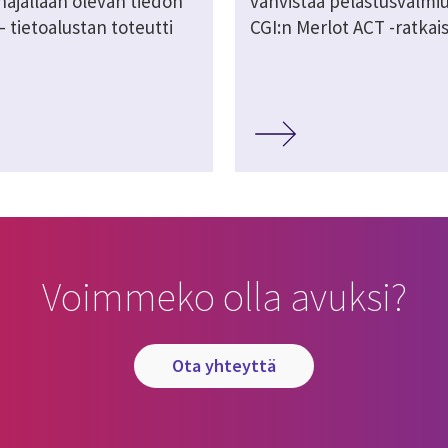
hajallaan olevan tiedon
vahvistaa pelastusvalmi
 tietoalustan toteutti
CGI:n Merlot ACT -ratkais
Voimmeko olla avuksi?
ota yhteyttä