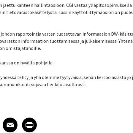
 jaettu kahteen hallintaosioon. CGI vastaa ylläpitosopimuksella 
in tietovarastokäsittelystä. Lassin käyttöliittymäosion on puol
s johdon raportointia varten tuotettavan informaation DW-käsit
araston informaation tuottamisessa ja julkaisemisessa. Yhtenä
on omistajatahoille.
kanssa on hyvällä pohjalla.
o yhdessä tehty ja yhä olemme tyytyväisiä, sehän kertoo asiasta jo 
ommunikointi sujuvaa henkilötasolla asti.
 on LinkedIn
icle on X
e article on Facebook
Share article on Email
Share article on Print
Facebook
Email
Print