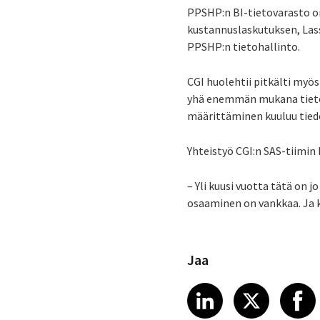
PPSHP:n BI-tietovarasto on
kustannuslaskutuksen, Lass
PPSHP:n tietohallinto.
CGI huolehtii pitkälti myö
yhä enemmän mukana tietov
määrittäminen kuuluu tied
Yhteistyö CGI:n SAS-tiimin 
– Yli kuusi vuotta tätä on j
osaaminen on vankkaa. Ja k
Jaa
Share article
Share art
Shar
LinkedIn
X