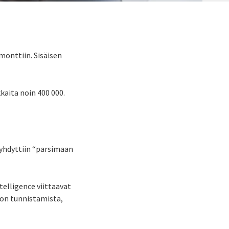
monttiin. Sisäisen
kaita noin 400 000.
yhdyttiin “parsimaan
telligence viittaavat
don tunnistamista,