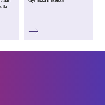
uttaan
käynnissä kriiseissä
ulla