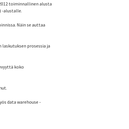
 2012 toiminnallinen alusta
 -alustalle.
nnissa. Näin se auttaa
n laskutuksen prosessia ja
yvyyttä koko
nut.
myös data warehouse -