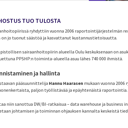
HOSTUS TUO TULOSTA
hoitopiirissä ryhdyttiin vuonna 2006 raportointijärjestelmän re
 on jo tuonut säästöä ja kasvattanut kustannustietoisuutta.
stollisen sairaanhoitopiirin alueella Oulu keskuksenaan on asuk
uettuna PPSHP:n toiminta-alueella asuu lähes 740 000 ihmistä.
nnistaminen ja hallinta
staavan pääsuunnittelija
Hannu Haarasen
mukaan vuonna 2006 r
onenkertaista, paljon työllistävää ja epäyhtenäistä raportointia.
taa niin sanottua DW/BI-ratkaisua – data warehouse ja business in
tetaan johtamisen ja toiminnan ohjauksen kannalta keskeistä tie