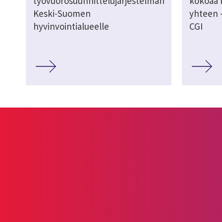
työvuorosuunnittelujärjestelmän
kokoaa 
Keski-Suomen
yhteen –
hyvinvointialueelle
CGI