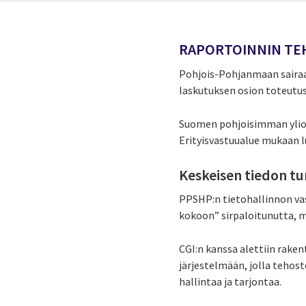
RAPORTOINNIN TE
Pohjois-Pohjanmaan sairaan
laskutuksen osion toteutus
Suomen pohjoisimman yliopi
Erityisvastuualue mukaan l
Keskeisen tiedon tu
PPSHP:n tietohallinnon va
kokoon” sirpaloitunutta, m
CGI:n kanssa alettiin raken
järjestelmään, jolla tehos
hallintaa ja tarjontaa.