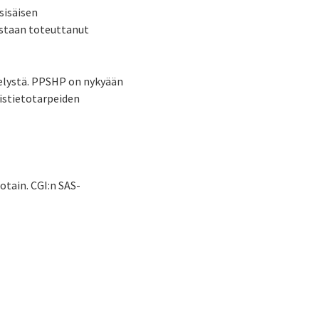
sisäisen
estaan toteuttanut
telystä. PPSHP on nykyään
istietotarpeiden
jotain. CGI:n SAS-