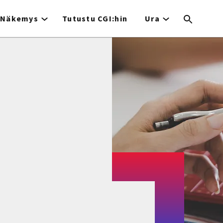
Näkemys
Tutustu CGI:hin
Ura