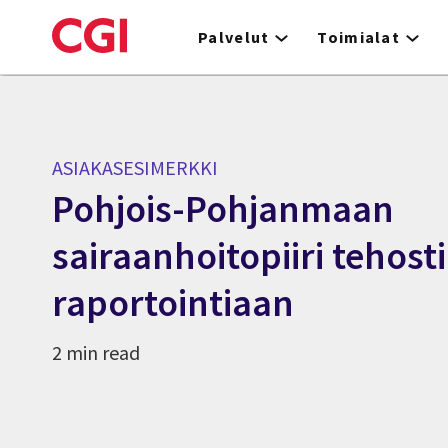
Skip
to
Palvelut
Toimialat
main
content
ASIAKASESIMERKKI
Pohjois-Pohjanmaan
sairaanhoitopiiri tehosti
raportointiaan
2 min read