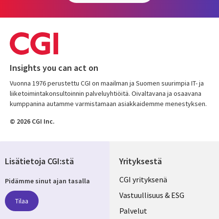
Insights you can act on
Vuonna 1976 perustettu CGI on maailman ja Suomen suurimpia IT- ja
liiketoimintakonsultoinnin palveluyhtiöitä. Oivaltavana ja osaavana
kumppanina autamme varmistamaan asiakkaidemme menestyksen.
© 2026 CGI Inc.
Lisätietoja CGI:stä
Yrityksestä
Useful
CGI yrityksenä
Pidämme sinut ajan tasalla
links
Vastuullisuus & ESG
Tilaa
FINLAND
Palvelut