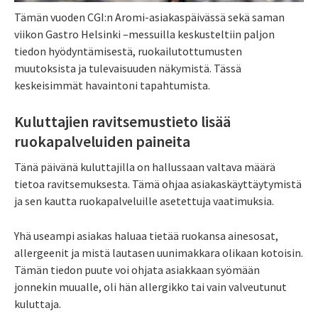
Tämän vuoden CGI:n Aromi-asiakaspäivässä sekä saman
viikon Gastro Helsinki –messuilla keskusteltiin paljon
tiedon hyödyntämisestä, ruokailutottumusten
muutoksista ja tulevaisuuden näkymistä. Tässä
keskeisimmät havaintoni tapahtumista.
Kuluttajien ravitsemustieto lisää
ruokapalveluiden paineita
Tänä päivänä kuluttajilla on hallussaan valtava määrä
tietoa ravitsemuksesta. Tämä ohjaa asiakaskäyttäytymistä
ja sen kautta ruokapalveluille asetettuja vaatimuksia.
Yhä useampi asiakas haluaa tietää ruokansa ainesosat,
allergeenit ja mistä lautasen uunimakkara olikaan kotoisin.
Tämän tiedon puute voi ohjata asiakkaan syömään
jonnekin muualle, oli hän allergikko tai vain valveutunut
kuluttaja.