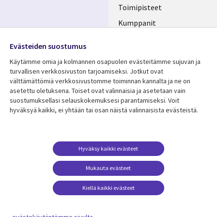
Toimipisteet
Kumppanit
Seuraa meitä
Uutishuone
Evästeiden suostumus
Social
Ura CGI:llä
Käytämme omia ja kolmannen osapuolen evästeitämme sujuvan ja
Media
turvallisen verkkosivuston tarjoamiseksi. Jotkut ovat
FINLAND
välttämättömiä verkkosivustomme toiminnan kannalta ja ne on
asetettu oletuksena. Toiset ovat valinnaisia ​​ja asetetaan vain
Resurssikeskus
Lisätietoa
suostumuksellasi selauskokemuksesi parantamiseksi. Voit
hyväksyä kaikki, ei yhtään tai osan näistä valinnaisista evästeistä.
Library
Legal
Asiakastarinat
Tietosuoja
Links
FINLAND
Artikkelit
Tietosuojaseloste
FINLAND
Blogit
Käyttöehdot
Hyväksy kaikki evästeet
Tapahtumat
Yhteystiedot
Mukauta evästeet
Podcastit
Evästeasetuksesi
Kiellä kaikki evästeet
Viewpoints
Katso lisää