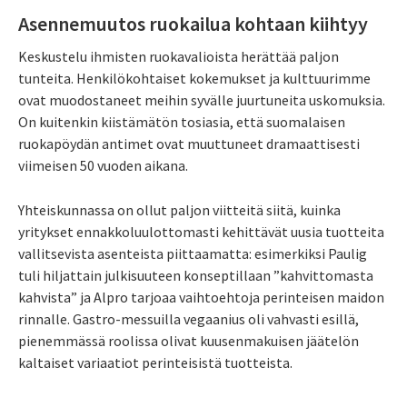
Asennemuutos ruokailua kohtaan kiihtyy
Keskustelu ihmisten ruokavalioista herättää paljon
tunteita. Henkilökohtaiset kokemukset ja kulttuurimme
ovat muodostaneet meihin syvälle juurtuneita uskomuksia.
On kuitenkin kiistämätön tosiasia, että suomalaisen
ruokapöydän antimet ovat muuttuneet dramaattisesti
viimeisen 50 vuoden aikana.
Yhteiskunnassa on ollut paljon viitteitä siitä, kuinka
yritykset ennakkoluulottomasti kehittävät uusia tuotteita
vallitsevista asenteista piittaamatta: esimerkiksi Paulig
tuli hiljattain julkisuuteen konseptillaan ”kahvittomasta
kahvista” ja Alpro tarjoaa vaihtoehtoja perinteisen maidon
rinnalle. Gastro-messuilla vegaanius oli vahvasti esillä,
pienemmässä roolissa olivat kuusenmakuisen jäätelön
kaltaiset variaatiot perinteisistä tuotteista.