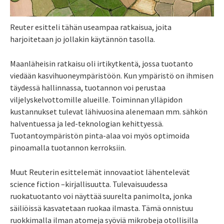
Reuter esitteli tähän useampaa ratkaisua, joita
harjoitetaan jo jollakin käytännön tasolla.
Maanläheisin ratkaisu oli irtikytkentä, jossa tuotanto
viedään kasvihuoneympäristöön. Kun ympäristö on ihmisen
täydessä hallinnassa, tuotannon voi perustaa
viljelyskelvottomille alueille. Toiminnan ylläpidon
kustannukset tulevat lähivuosina alenemaan mm. sähkön
halventuessa ja led-teknologian kehittyessä.
Tuotantoympäristön pinta-alaa voi myös optimoida
pinoamalla tuotannon kerroksiin.
Muut Reuterin esittelemät innovaatiot lähentelevät
science fiction –kirjallisuutta. Tulevaisuudessa
ruokatuotanto voi näyttää suurelta panimolta, jonka
säiliöissä kasvatetaan ruokaa ilmasta. Tämä onnistuu
ruokkimalla ilman atomeja syöviä mikrobeja otollisilla