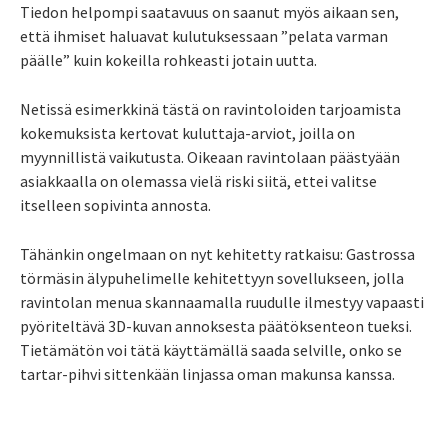
Tiedon helpompi saatavuus on saanut myös aikaan sen,
että ihmiset haluavat kulutuksessaan ”pelata varman
päälle” kuin kokeilla rohkeasti jotain uutta.
Netissä esimerkkinä tästä on ravintoloiden tarjoamista
kokemuksista kertovat kuluttaja-arviot, joilla on
myynnillistä vaikutusta. Oikeaan ravintolaan päästyään
asiakkaalla on olemassa vielä riski siitä, ettei valitse
itselleen sopivinta annosta.
Tähänkin ongelmaan on nyt kehitetty ratkaisu: Gastrossa
törmäsin älypuhelimelle kehitettyyn sovellukseen, jolla
ravintolan menua skannaamalla ruudulle ilmestyy vapaasti
pyöriteltävä 3D-kuvan annoksesta päätöksenteon tueksi.
Tietämätön voi tätä käyttämällä saada selville, onko se
tartar-pihvi sittenkään linjassa oman makunsa kanssa.