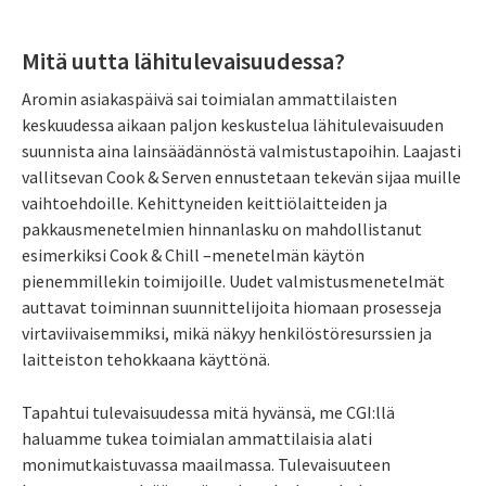
Mitä uutta lähitulevaisuudessa?
Aromin asiakaspäivä sai toimialan ammattilaisten
keskuudessa aikaan paljon keskustelua lähitulevaisuuden
suunnista aina lainsäädännöstä valmistustapoihin. Laajasti
vallitsevan Cook & Serven ennustetaan tekevän sijaa muille
vaihtoehdoille. Kehittyneiden keittiölaitteiden ja
pakkausmenetelmien hinnanlasku on mahdollistanut
esimerkiksi Cook & Chill –menetelmän käytön
pienemmillekin toimijoille. Uudet valmistusmenetelmät
auttavat toiminnan suunnittelijoita hiomaan prosesseja
virtaviivaisemmiksi, mikä näkyy henkilöstöresurssien ja
laitteiston tehokkaana käyttönä.
Tapahtui tulevaisuudessa mitä hyvänsä, me CGI:llä
haluamme tukea toimialan ammattilaisia alati
monimutkaistuvassa maailmassa. Tulevaisuuteen