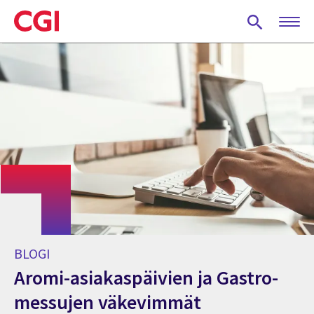
Skip
to
main
content
BLOGI
Aromi-asiakaspäivien ja Gastro-
messujen väkevimmät