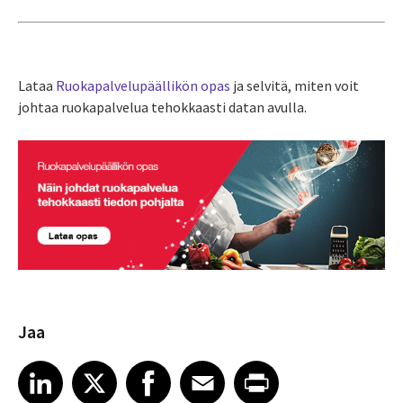
Lataa
Ruokapalvelupäällikön opas
ja selvitä, miten voit
johtaa ruokapalvelua tehokkaasti datan avulla.
Jaa
Share article on LinkedIn
Share article on X
Share article on Facebook
Share article on Email
Share article on Print
LinkedIn
X
Facebook
Email
Print