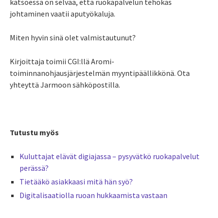
katsoessa on selvää, että ruokapalvelun tehokas
johtaminen vaatii aputyökaluja.
Miten hyvin sinä olet valmistautunut?
Kirjoittaja toimii CGI:llä Aromi-
toiminnanohjausjärjestelmän myyntipäällikkönä. Ota
yhteyttä Jarmoon sähköpostilla.
Tutustu myös
Kuluttajat elävät digiajassa – pysyvätkö ruokapalvelut
perässä?
Tietääkö asiakkaasi mitä hän syö?
Digitalisaatiolla ruoan hukkaamista vastaan