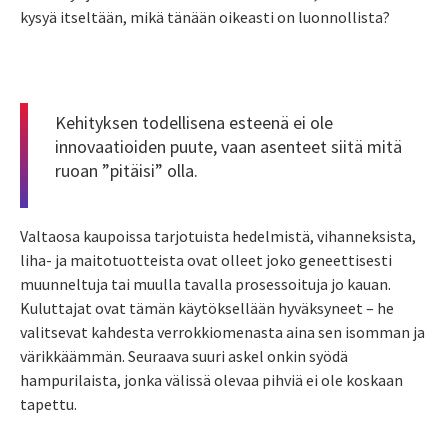
kysyä itseltään, mikä tänään oikeasti on luonnollista?
Kehityksen todellisena esteenä ei ole
innovaatioiden puute, vaan asenteet siitä mitä
ruoan ”pitäisi” olla.
Valtaosa kaupoissa tarjotuista hedelmistä, vihanneksista,
liha- ja maitotuotteista ovat olleet joko geneettisesti
muunneltuja tai muulla tavalla prosessoituja jo kauan.
Kuluttajat ovat tämän käytöksellään hyväksyneet – he
valitsevat kahdesta verrokkiomenasta aina sen isomman ja
värikkäämmän. Seuraava suuri askel onkin syödä
hampurilaista, jonka välissä olevaa pihviä ei ole koskaan
tapettu.