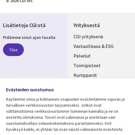
© 2026 CGI Inc.
Lisätietoja CGI:stä
Yrityksestä
Useful
CGI yrityksenä
Pidämme sinut ajan tasalla
links
Vastuullisuus & ESG
Tilaa
FINLAND
Palvelut
Toimipisteet
Kumppanit
Seuraa meitä
Uutishuone
Evästeiden suostumus
Social
Ura CGI:llä
Käytämme omia ja kolmannen osapuolen evästeitämme sujuvan ja
Media
turvallisen verkkosivuston tarjoamiseksi. Jotkut ovat
FINLAND
välttämättömiä verkkosivustomme toiminnan kannalta ja ne on
asetettu oletuksena. Toiset ovat valinnaisia ​​ja asetetaan vain
Resurssikeskus
Lisätietoa
suostumuksellasi selauskokemuksesi parantamiseksi. Voit
hyväksyä kaikki, ei yhtään tai osan näistä valinnaisista evästeistä.
Library
Legal
Asiakastarinat
Tietosuoja