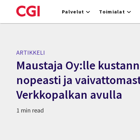
Skip
to
Palvelut
Toimialat
main
content
ARTIKKELI
Maustaja Oy:lle kustan
nopeasti ja vaivattomast
Verkkopalkan avulla
1 min read