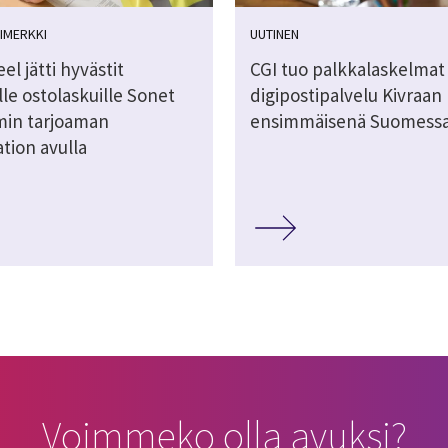
IMERKKI
UUTINEN
l jätti hyvästit
CGI tuo palkkalaskelmat
lle ostolaskuille Sonet
digipostipalvelu Kivraan
in tarjoaman
ensimmäisenä Suomess
tion avulla
Voimmeko olla avuksi?