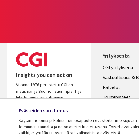
Yrityksestä
Useful
CGI yrityksenä
Insights you can act on
links
Vastuullisuus & 
Vuonna 1976 perustettu CGI on
FINLAND
Palvelut
maailman ja Suomen suurimpia IT- ja
Toimipisteet
liiketoimintakonsultoinnin
palveluyhtiöitä. Oivaltavana ja
Kumppanit
Evästeiden suostumus
osaavana kumppanina autamme
Uutishuone
varmistamaan asiakkaidemme
Käytämme omia ja kolmannen osapuolen evästeitämme sujuvan ja 
menestyksen.
toiminnan kannalta ja ne on asetettu oletuksena. Toiset ovat val
Ura CGI:llä
kaikki, ei yhtään tai osan näistä valinnaisista evästeistä.