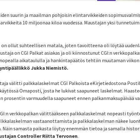
den suurin ja maailman pohjoisin elintarvikkeiden sopimusvalmista
tarvikkeita 10 miljoonaa kiloa vuodessa. Maustajan yksi tunnetuim
on ollut suhteellisen matala, joten tavoitteena oli löytää uudenl
austaja
on CGI Palkat asiakas ja oli kiinnostunut
CGI:n
verkkopalkas
 nopealla aikataululla ja hankintapäätös tehtiin muutaman viikon
yntipäällikkö Jukka Niemistö
.
aja välitti palkkalaskelmat CGI Palkoista
eKirjetiedostona
Postil
 käytössä Omaposti, josta he lukivat saapuneet laskelmat. Haastee
an prosentin varmuudella saapuneet ennen palkanmaksupäivää va
GI:n
verkkopalkan välittääkseen palkkalaskelmat nopeasti työntek
alkkalaskelman
vastaanottamista ja palkkalaskelman näkee luon
ä.
N
äin
samasta paikasta löytyy enemmän
tietoa ja s
amalla histor
ustajan
C
ontroller Riitta Tervonen
.