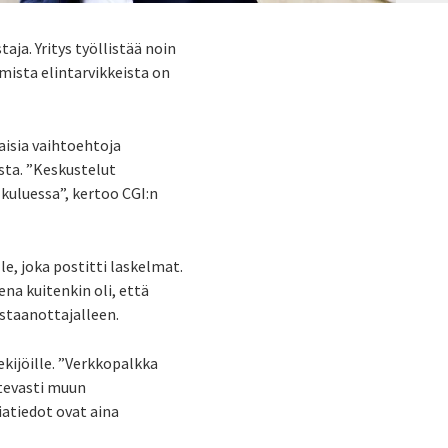
ja. Yritys työllistää noin
mista elintarvikkeista on
aisia vaihtoehtoja
ta. ”Keskustelut
 kuluessa”, kertoo
CGI:n
le, joka postitti laskelmat.
na kuitenkin oli, että
staanottajalleen.
ijöille. ”
Verkkopalkka
tevasti muun
iatiedot ovat aina