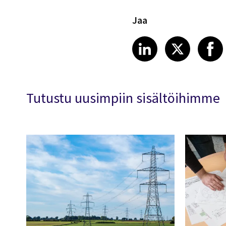
Jaa
Share article
Share art
Shar
LinkedIn
X
Tutustu uusimpiin sisältöihimme