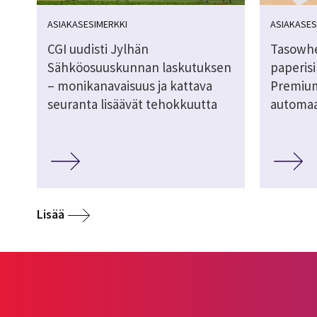
ASIAKASESIMERKKI
ASIAKASES
CGI uudisti Jylhän
Tasowhee
Sähköosuuskunnan laskutuksen
paperisi
– monikanavaisuus ja kattava
Premium
seuranta lisäävät tehokkuutta
automaa
Lisää