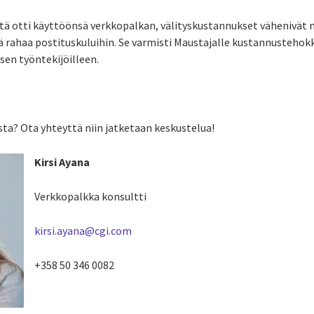
stä otti käyttöönsä verkkopalkan, välityskustannukset vähenivät m
ä rahaa postituskuluihin. Se varmisti Maustajalle kustannustehokk
en työntekijöilleen.
ta? Ota yhteyttä niin jatketaan keskustelua!
Kirsi Ayana
Verkkopalkka konsultti
kirsi.ayana@cgi.com
+358 50 346 0082