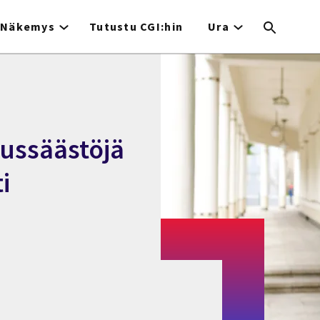
Näkemys
Tutustu CGI:hin
Ura
nussäästöjä
i