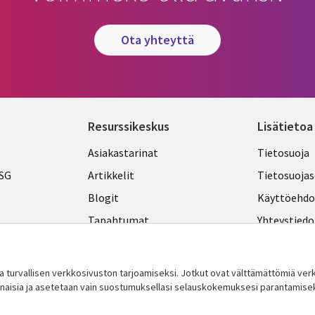
ota yhteyttä
Resurssikeskus
Lisätietoa
Library
Legal
Asiakastarinat
Tietosuoja
Links
FINLA
ESG
Artikkelit
Tietosuojas
FINLAND
Blogit
Käyttöehdo
Tapahtumat
Yhteystiedo
Podcastit
Evästeasetu
Viewpoints
turvallisen verkkosivuston tarjoamiseksi. Jotkut ovat välttämättömiä v
innaisia ​​ja asetetaan vain suostumuksellasi selauskokemuksesi parantamise
Katso lisää