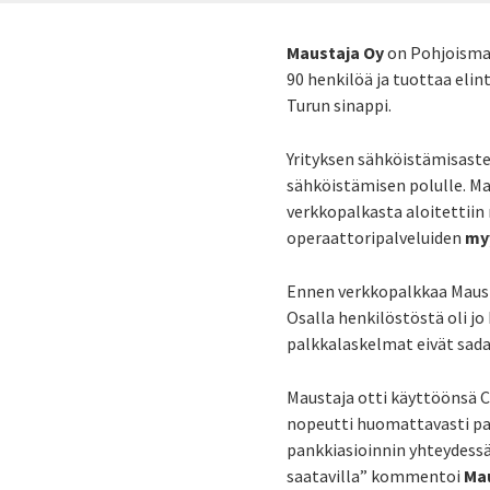
Maustaja Oy
on Pohjoismai
90 henkilöä ja tuottaa elin
Turun sinappi.
Yrityksen sähköistämisaste 
sähköistämisen polulle. M
verkkopalkasta aloitettiin
operaattoripalveluiden
my
Ennen verkkopalkkaa Maust
Osalla henkilöstöstä oli jo
palkkalaskelmat eivät sad
Maustaja otti käyttöönsä
C
nopeutti huomattavasti p
pankkiasioinnin yhteydess
saatavilla” kommentoi
Ma