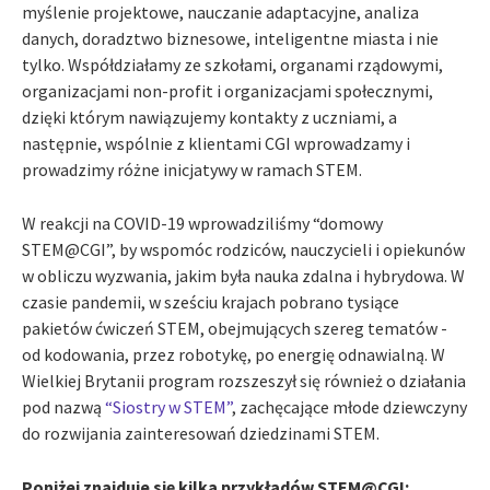
myślenie projektowe, nauczanie adaptacyjne, analiza
danych, doradztwo biznesowe, inteligentne miasta i nie
tylko. Współdziałamy ze szkołami, organami rządowymi,
organizacjami non-profit i organizacjami społecznymi,
dzięki którym nawiązujemy kontakty z uczniami, a
następnie, wspólnie z klientami CGI wprowadzamy i
prowadzimy różne inicjatywy w ramach STEM.
W reakcji na COVID-19 wprowadziliśmy “domowy
STEM@CGI”, by wspomóc rodziców, nauczycieli i opiekunów
w obliczu wyzwania, jakim była nauka zdalna i hybrydowa. W
czasie pandemii, w sześciu krajach pobrano tysiące
pakietów ćwiczeń STEM, obejmujących szereg tematów -
od kodowania, przez robotykę, po energię odnawialną. W
Wielkiej Brytanii program rozszeszył się również o działania
pod nazwą
“Siostry w STEM”
, zachęcające młode dziewczyny
do rozwijania zainteresowań dziedzinami STEM.
Poniżej znajduje się kilka przykładów STEM@CGI: