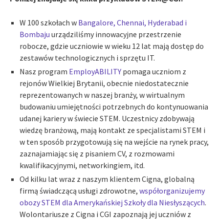
W 100 szkołach w
Bangalore, Chennai, Hyderabad i
Bombaju
urządziliśmy innowacyjne przestrzenie
robocze, gdzie uczniowie w wieku 12 lat mają dostęp do
zestawów technologicznych i sprzętu IT.
Nasz program
EmployABILITY
pomaga uczniom z
rejonów Wielkiej Brytanii, obecnie niedostatecznie
reprezentowanych w naszej branży, w wirtualnym
budowaniu umiejętności potrzebnych do kontynuowania
udanej kariery w świecie STEM. Uczestnicy zdobywają
wiedzę branżową, mają kontakt ze specjalistami STEM i
w ten sposób przygotowują się na wejście na rynek pracy,
zaznajamiając się z pisaniem CV, z rozmowami
kwalifikacyjnymi, networkingiem, itd.
Od kilku lat wraz z naszym klientem Cigna, globalną
firmą świadczącą usługi zdrowotne,
współorganizujemy
obozy STEM dla Amerykańskiej Szkoły dla Niesłyszących
.
Wolontariusze z Cigna i CGI zapoznają jej uczniów z