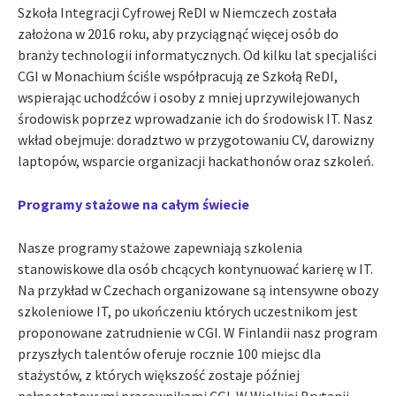
Szkoła Integracji Cyfrowej ReDI w Niemczech została
założona w 2016 roku, aby przyciągnąć więcej osób do
branży technologii informatycznych. Od kilku lat specjaliści
CGI w Monachium ściśle współpracują ze Szkołą ReDI,
wspierając uchodźców i osoby z mniej uprzywilejowanych
środowisk poprzez wprowadzanie ich do środowisk IT. Nasz
wkład obejmuje: doradztwo w przygotowaniu CV, darowizny
laptopów, wsparcie organizacji hackathonów oraz szkoleń.
Programy stażowe na całym świecie
Nasze programy stażowe zapewniają szkolenia
stanowiskowe dla osób chcących kontynuować karierę w IT.
Na przykład w Czechach organizowane są intensywne obozy
szkoleniowe IT, po ukończeniu których uczestnikom jest
proponowane zatrudnienie w CGI. W Finlandii nasz program
przyszłych talentów oferuje rocznie 100 miejsc dla
stażystów, z których większość zostaje później
pełnoetatowymi pracownikami CGI. W Wielkiej Brytanii