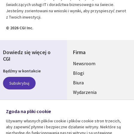
świadczących usługi IT i doradztwa biznesowego na świecie.
Jesteśmy zorientowani na wnioski i wyniki, aby przyspieszyć zwrot
z Twoich inwestycji.
© 2026 CGI Inc.
Dowiedz się więcej o
Firma
CGI
Useful
Newsroom
Bądźmy w kontakcie
links
Blogi
SECTIONS
Biura
Subskrybuj
Wydarzenia
POLSKA
Nasze profile
Zgoda na pliki cookie
Social
Używamy własnych plików cookie i plików cookie stron trzecich,
Media
aby zapewnić płynne i bezpieczne działanie witryny. Niektóre są
SECTIONS
niezbędne do funkcjonowania naszej witryny i są ustawione