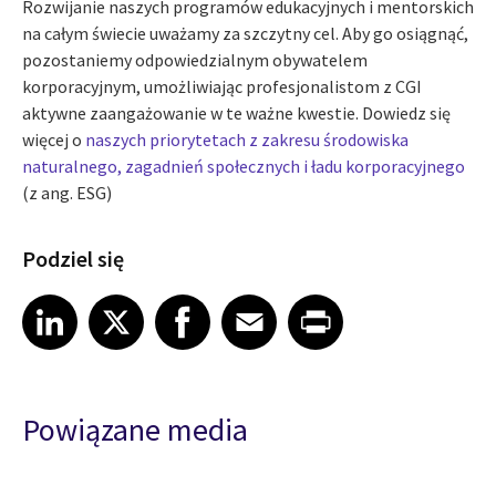
Rozwijanie naszych programów edukacyjnych i mentorskich
na całym świecie uważamy za szczytny cel. Aby go osiągnąć,
pozostaniemy odpowiedzialnym obywatelem
korporacyjnym, umożliwiając profesjonalistom z CGI
aktywne zaangażowanie w te ważne kwestie. Dowiedz się
więcej o
naszych priorytetach z zakresu środowiska
naturalnego, zagadnień społecznych i ładu korporacyjnego
(z ang. ESG)
Podziel się
Share article on LinkedIn
Share article on X
Share article on Facebook
Share article on Email
Share article on Print
LinkedIn
X
Facebook
Email
Print
Powiązane media