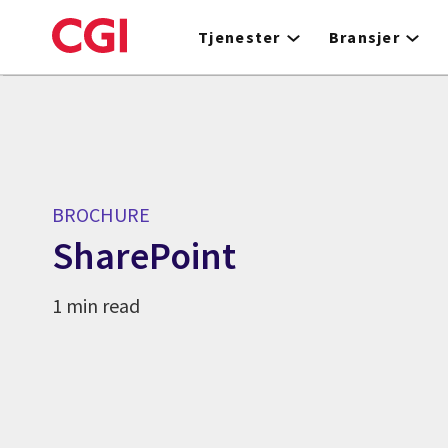
Skip
to
Tjenester
Bransjer
main
content
BROCHURE
SharePoint
1 min read