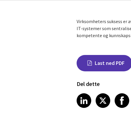
Virksomheters suksess er av
IT-systemer som sentralise
kompetente og kunnskapsrik
Last ned PDF
Del dette
Share on Link
Share on
Sha
LinkedIn
X