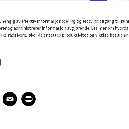
hengig av effektiv informasjonsdeling og lettvinn tilgang til kun
rer og administrerer informasjon avgjørende. Les mer om hvordan
e rådgivere, øker de ansattes produktivitet og viktige beslutni
edIn
 X
re on Facebook
Share on Email
Share on Print
Facebook
Email
Print