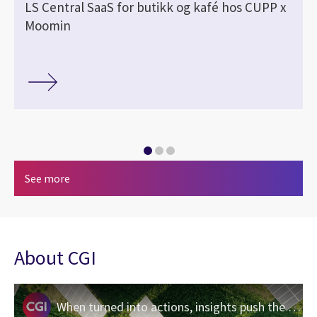
LS Central SaaS for butikk og kafé hos CUPP x
Moomin
See more
About CGI
When turned into actions, insights push the limits of what’s possible