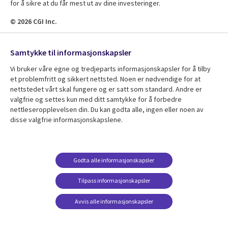
for å sikre at du får mest ut av dine investeringer.
© 2026 CGI Inc.
Samtykke til informasjonskapsler
Finn ut mer om CGI
Company
Vi bruker våre egne og tredjeparts informasjonskapsler for å tilby
Useful
et problemfritt og sikkert nettsted. Noen er nødvendige for at
Om CGI Norge
Vi holder deg informert
nettstedet vårt skal fungere og er satt som standard. Andre er
links
Globalt nyhetsrom
valgfrie og settes kun med ditt samtykke for å forbedre
Abonnér
nettleseropplevelsen din. Du kan godta alle, ingen eller noen av
NORWAY
Globale blogger
disse valgfrie informasjonskapslene.
Globale kundecaser
Globalt mediasenter
følg oss
Godta alle informasjonskapsler
Social
Media
Tilpass informasjonskapsler
NORWAY
Avvis alle informasjonskapsler
Resource center
Support