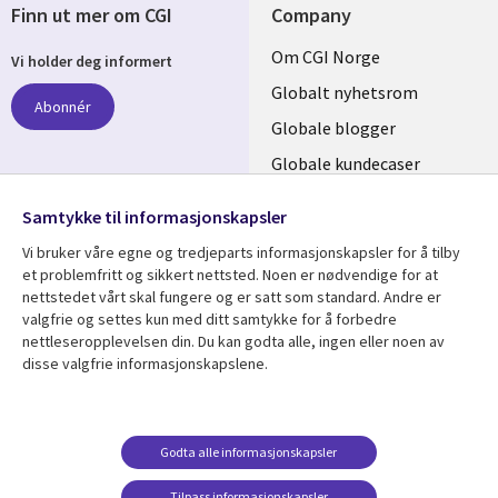
Finn ut mer om CGI
Company
Useful
Om CGI Norge
Vi holder deg informert
links
Globalt nyhetsrom
Abonnér
NORWAY
Globale blogger
Globale kundecaser
Globalt mediasenter
følg oss
Samtykke til informasjonskapsler
Social
Vi bruker våre egne og tredjeparts informasjonskapsler for å tilby
Media
et problemfritt og sikkert nettsted. Noen er nødvendige for at
nettstedet vårt skal fungere og er satt som standard. Andre er
NORWAY
valgfrie og settes kun med ditt samtykke for å forbedre
nettleseropplevelsen din. Du kan godta alle, ingen eller noen av
Resource center
Support
disse valgfrie informasjonskapslene.
Library
Legal
Artikler
Legal
Links
NORWAY
Blogger
Privacy
Godta alle informasjonskapsler
NORWAY
Kundecaser
Accessibility
Arrangementer
Web privacy
Tilpass informasjonskapsler