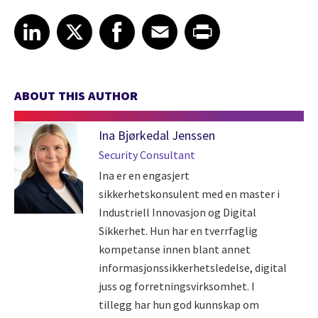
Share article on LinkedIn
Share article on X
Share article on Facebook
Share article on Email
Share article on Print
LinkedIn
X
Facebook
Email
Print
ABOUT THIS AUTHOR
Ina Bjørkedal Jenssen
Security Consultant
Ina er en engasjert
sikkerhetskonsulent med en master i
Industriell Innovasjon og Digital
Sikkerhet. Hun har en tverrfaglig
kompetanse innen blant annet
informasjonssikkerhetsledelse, digital
juss og forretningsvirksomhet. I
tillegg har hun god kunnskap om