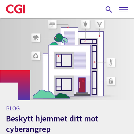
Skip
to
main
content
BLOG
Beskytt hjemmet ditt mot
cyberangrep