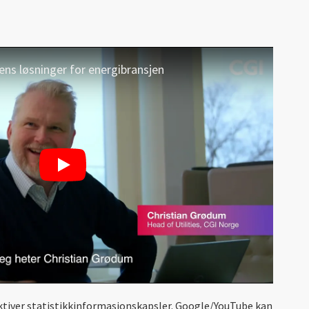
ens løsninger for energibransjen
 aktiver statistikkinformasjonskapsler. Google/YouTube kan