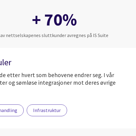
+ 70%
av nettselskapenes sluttkunder avregnes på IS Suite
uler
vide etter hvert som behovene endrer seg. I vår
ester og sømløse integrasjoner mot deres øvrige
handling
Infrastruktur