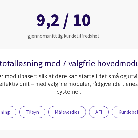
9,2 / 10
gjennomsnittlig kundetilfredshet
totalløsning med 7 valgfrie hovedmod
n er modulbasert slik at dere kan starte i det små og ut
effektiv drift – med valgfrie moduler, rådgivende tjen
systemer.
ening
Tilsyn
Måleverdier
AFI
Kundebe