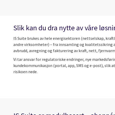
Slik kan du dra nytte av våre løsn
IS Suite brukes av hele energisektoren (nettselskap, kraf
andre virksomheter) – fra innsamling og kvalitetssikring a
avbrudd, avregning og fakturering av kraft, nett, fjernvarm
Vi tar ansvar for regulatoriske endringer, nye markedsføri
kundekommunikasjon (portal, app, SMS og e-post), slik a
risikoen nede.