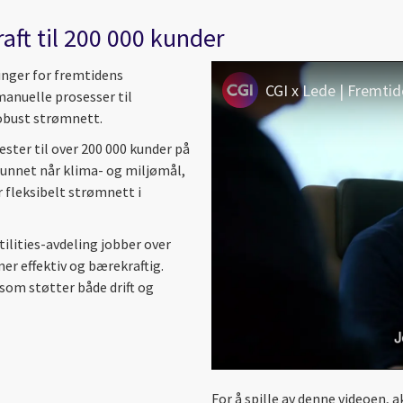
raft til 200 000 kunder
ninger for fremtidens
CGI x Lede | Fremtid
anuelle prosesser til
robust strømnett.
ester til over 200 000 kunder på
mfunnet når klima- og miljømål,
 fleksibelt strømnett i
tilities-avdeling jobber over
er effektiv og bærekraftig.
om støtter både drift og
For å spille av denne videoen,