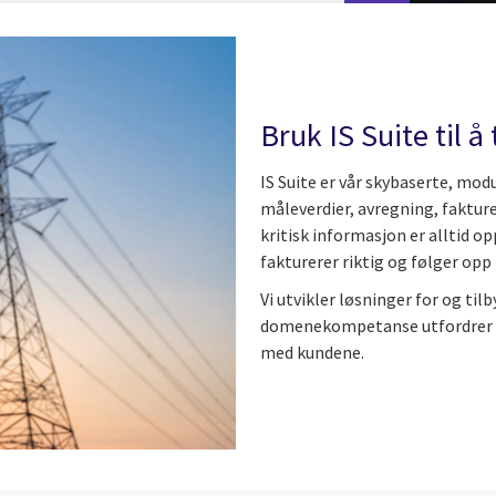
Bruk IS Suite til å
IS Suite er vår skybaserte, m
måleverdier, avregning, fakture
kritisk informasjon er alltid op
fakturerer riktig og følger op
Vi utvikler løsninger for og til
domenekompetanse utfordrer vi, 
med kundene.