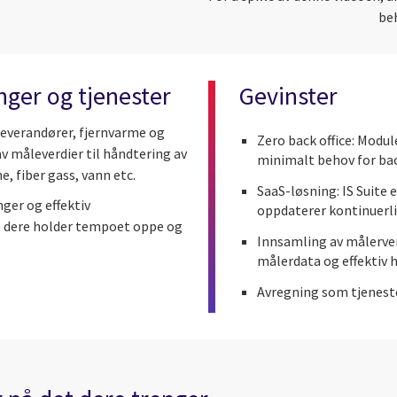
be
inger og tjenester
Gevinster
tleverandører, fjernvarme og
Zero back office: Modul
v måleverdier til håndtering av
minimalt behov for back
e, fiber gass, vann etc.
SaaS-løsning: IS Suite e
nger og effektiv
oppdaterer kontinuerlig
t dere holder tempoet oppe og
Innsamling av målerver
målerdata og effektiv 
Avregning som tjeneste