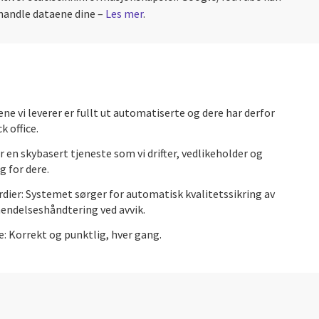
handle dataene dine –
Les mer
.
ene vi leverer er fullt ut automatiserte og dere har derfor
 office.
r en skybasert tjeneste som vi drifter, vedlikeholder og
 for dere.
dier: Systemet sørger for automatisk kvalitetssikring av
hendelseshåndtering ved avvik.
: Korrekt og punktlig, hver gang.