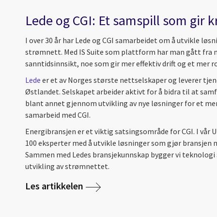
Lede og CGI: Et samspill som gir k
I over 30 år har Lede og CGI samarbeidet om å utvikle løs
strømnett. Med IS Suite som plattform har man gått fra m
sanntidsinnsikt, noe som gir mer effektiv drift og et mer 
Lede
er et av Norges største nettselskaper og leverer tjen
Østlandet. Selskapet arbeider aktivt for å bidra til at sa
blant annet gjennom utvikling av nye løsninger for et mer
samarbeid med CGI.
Energibransjen er et viktig satsingsområde for CGI. I vår U
100 eksperter med å utvikle løsninger som gjør bransjen m
Sammen med Ledes bransjekunnskap bygger vi teknologi s
utvikling av strømnettet.
Les artikkelen