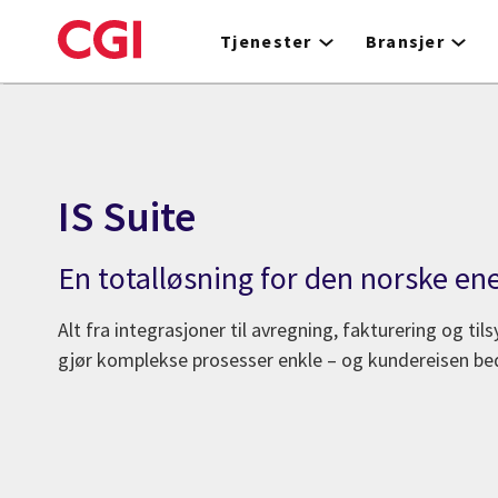
Skip
to
Tjenester
Bransjer
main
content
IS Suite
En totalløsning for den norske en
Alt fra integrasjoner til avregning, fakturering og tils
gjør komplekse prosesser enkle – og kundereisen be