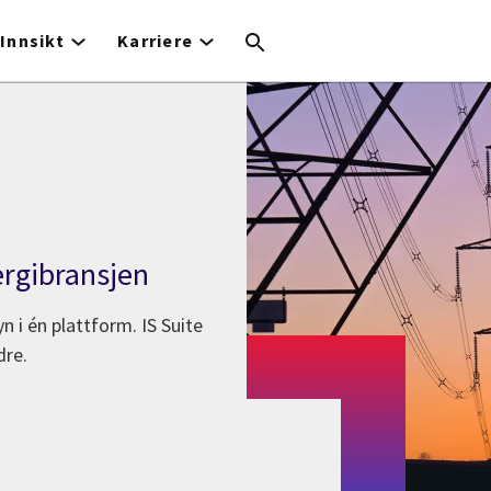
Innsikt
Karriere
ergibransjen
yn i én plattform. IS Suite
dre.