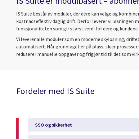
IS Suite er modulbasert – abonnér
IS Suite består av moduler, der dere kan velge og kombine
kostnadseffektiv daglig drift. Derfor leverer vi løsningen
funksjonaliteten som gir størst verdi for dere og kundene 
Vi leverer alle moduler som en moderne skyløsning, driftet
automatisert. Når grunnlaget er på plass, skjer prosesse
reduserer manuelle oppgaver og frigjør tid til det som virke
Fordeler med IS Suite
SSO og sikkerhet