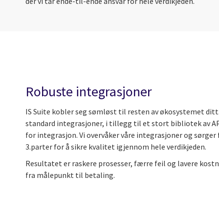
der vi tar ende-til-ende ansvar for hele verdikjeden.
Robuste integrasjoner
IS Suite kobler seg sømløst til resten av økosystemet ditt.
standard integrasjoner, i tillegg til et stort bibliotek av
for integrasjon. Vi overvåker våre integrasjoner og sørge
3.parter for å sikre kvalitet igjennom hele verdikjeden.
Resultatet er raskere prosesser, færre feil og lavere kostn
fra målepunkt til betaling.