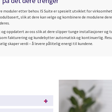
 på det dere trenger
re moduler etter behov. IS Suite er spesielt utviklet for virksom
 modulbasert, slik at dere kan velge og kombinere de modulene dere
deres.
 og oppdatert av oss slik at dere slipper tunge installasjoner og 
r som fakturering og kundebytter automatisk og kontinuerlig. Res
lig skaper verdi – å levere pålitelig energi til kundene.