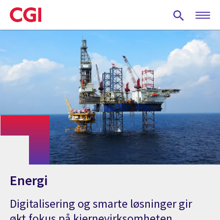
Skip
to
main
content
Energi
Digitalisering og smarte løsninger gir
økt fokus på kjernevirksomheten