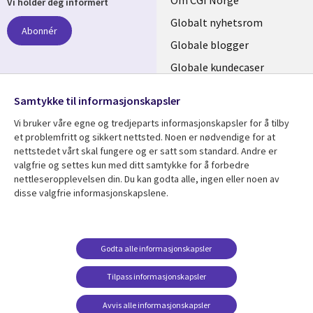
Useful
Om CGI Norge
Vi holder deg informert
links
Globalt nyhetsrom
Abonnér
NORWAY
Globale blogger
Globale kundecaser
Globalt mediasenter
følg oss
Samtykke til informasjonskapsler
Social
Vi bruker våre egne og tredjeparts informasjonskapsler for å tilby
Media
et problemfritt og sikkert nettsted. Noen er nødvendige for at
nettstedet vårt skal fungere og er satt som standard. Andre er
NORWAY
valgfrie og settes kun med ditt samtykke for å forbedre
nettleseropplevelsen din. Du kan godta alle, ingen eller noen av
Resource center
Support
disse valgfrie informasjonskapslene.
Library
Legal
Artikler
Legal
Links
NORWAY
Blogger
Privacy
Godta alle informasjonskapsler
NORWAY
Kundecaser
Accessibility
Arrangementer
Web privacy
Tilpass informasjonskapsler
Senter for
Avvis alle informasjonskapsler