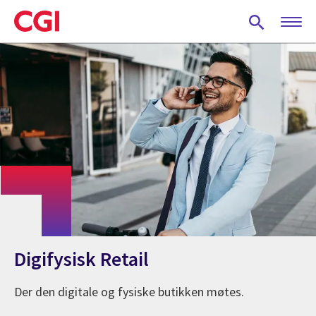
Skip
to
main
content
Digifysisk Retail
Der den digitale og fysiske butikken møtes.