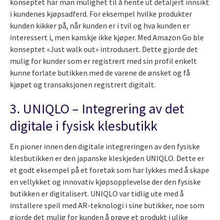
konseptet har man mulighet til å hente ut detaljert innsikt
i kundenes kjøpsadferd. For eksempel hvilke produkter
kunden kikker på, når kunden er i tvil og hva kunden er
interessert i, men kanskje ikke kjøper. Med Amazon Go ble
konseptet «Just walk out» introdusert. Dette gjorde det
mulig for kunder som er registrert med sin profil enkelt
kunne forlate butikken med de varene de ønsket og få
kjøpet og transaksjonen registrert digitalt.
3. UNIQLO – Integrering av det
digitale i fysisk klesbutikk
En pioner innen den digitale integreringen av den fysiske
klesbutikken er den japanske kleskjeden UNIQLO. Dette er
et godt eksempel på et foretak som har lykkes med å skape
en vellykket og innovativ kjøpsopplevelse der den fysiske
butikken er digitalisert. UNIQLO var tidlig ute med å
installere speil med AR-teknologi i sine butikker, noe som
gjorde det mulig for kunden å prøve et produkt i ulike