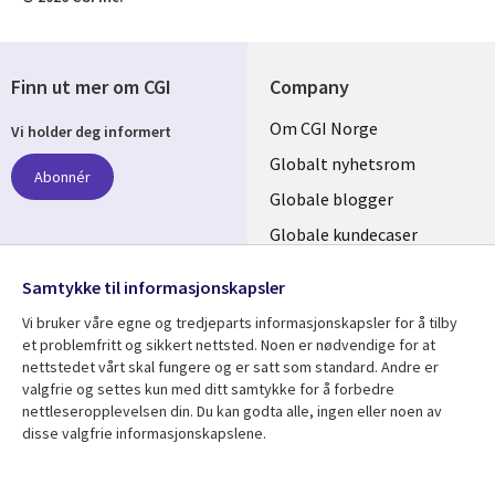
Finn ut mer om CGI
Company
Useful
Om CGI Norge
Vi holder deg informert
links
Globalt nyhetsrom
Abonnér
NORWAY
Globale blogger
Globale kundecaser
Globalt mediasenter
følg oss
Samtykke til informasjonskapsler
Social
Vi bruker våre egne og tredjeparts informasjonskapsler for å tilby
Media
et problemfritt og sikkert nettsted. Noen er nødvendige for at
nettstedet vårt skal fungere og er satt som standard. Andre er
NORWAY
valgfrie og settes kun med ditt samtykke for å forbedre
nettleseropplevelsen din. Du kan godta alle, ingen eller noen av
Resource center
Support
disse valgfrie informasjonskapslene.
Library
Legal
Artikler
Legal
Blogger
Privacy