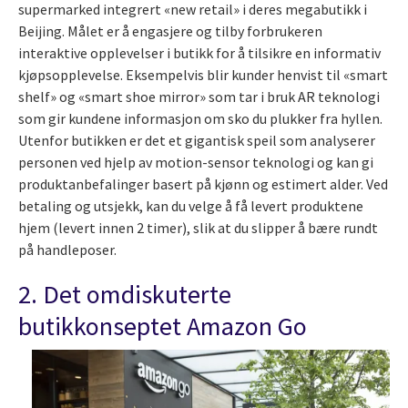
supermarked integrert «new retail» i deres megabutikk i
Beijing. Målet er å engasjere og tilby forbrukeren
interaktive opplevelser i butikk for å tilsikre en informativ
kjøpsopplevelse. Eksempelvis blir kunder henvist til «smart
shelf» og «smart shoe mirror» som tar i bruk AR teknologi
som gir kundene informasjon om sko du plukker fra hyllen.
Utenfor butikken er det et gigantisk speil som analyserer
personen ved hjelp av motion-sensor teknologi og kan gi
produktanbefalinger basert på kjønn og estimert alder. Ved
betaling og utsjekk, kan du velge å få levert produktene
hjem (levert innen 2 timer), slik at du slipper å bære rundt
på handleposer.
2. Det omdiskuterte
butikkonseptet Amazon Go