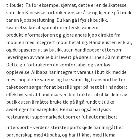
tilbudet. Ta for eksempel sjømat, dette er en delikatesse
som den Kinesiske forbruker ønsker å se og kjenne på før de
tar en kjøpsbeslutning. Du kan gå i fysisk butikk,
kvalitetssikre at sjømaten er fersk, validere
produktinformasjonen og gjøre andre kjøp direkte fra
mobilen med integrert mobilbetaling. Handlelisten er klar,
og du spaserer ut av butikk uten handleposer ettersom
leveringen av varene blir levert på døren innen 30 minutter.
Dette gir forbrukeren en komfortabel og sømløs
opplevelse. Alibaba har integrert varehus i butikk med de
mest populære varene, og har samtidig transportbelter i
taket som sørger for at bestillinger på nett blir håndtert
effektivt ved at handlekurven blir fraktet til ulike deler av
butikk uten å måtte bruke tid på å gå rundt til ulike
avdelinger for vareplukk. Hema har også en fysisk
restaurant i supermarkedet som er fullautomatisert.
Intersport – verdens største sportskjede har inngått et
partnerskap med Alibaba, og har i likhet med Hema