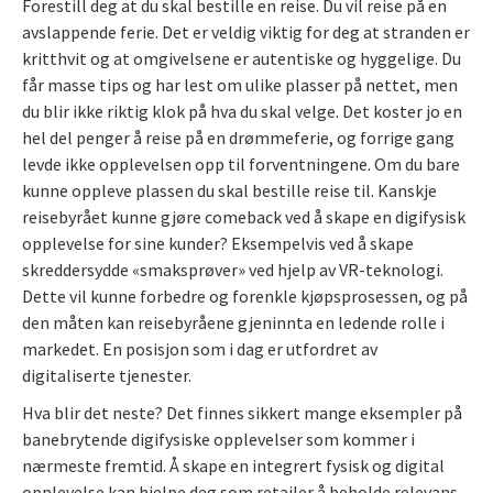
Forestill deg at du skal bestille en reise. Du vil reise på en
avslappende ferie. Det er veldig viktig for deg at stranden er
kritthvit og at omgivelsene er autentiske og hyggelige. Du
får masse tips og har lest om ulike plasser på nettet, men
du blir ikke riktig klok på hva du skal velge. Det koster jo en
hel del penger å reise på en drømmeferie, og forrige gang
levde ikke opplevelsen opp til forventningene. Om du bare
kunne oppleve plassen du skal bestille reise til. Kanskje
reisebyrået kunne gjøre comeback ved å skape en digifysisk
opplevelse for sine kunder? Eksempelvis ved å skape
skreddersydde «smaksprøver» ved hjelp av VR-teknologi.
Dette vil kunne forbedre og forenkle kjøpsprosessen, og på
den måten kan reisebyråene gjeninnta en ledende rolle i
markedet. En posisjon som i dag er utfordret av
digitaliserte tjenester.
Hva blir det neste? Det finnes sikkert mange eksempler på
banebrytende digifysiske opplevelser som kommer i
nærmeste fremtid. Å skape en integrert fysisk og digital
opplevelse kan hjelpe deg som retailer å beholde relevans