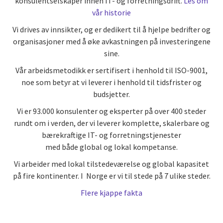
konsulentselskaper innen IT- og forretningsdrift.
Les om
vår historie
Vi drives av innsikter, og er dedikert til å hjelpe bedrifter og
organisasjoner med å øke avkastningen på investeringene
sine.
Vår arbeidsmetodikk er sertifisert i henhold til ISO-9001,
noe som betyr at vi leverer i henhold til tidsfrister og
budsjetter.
Vi er 93.000 konsulenter og eksperter på over 400 steder
rundt om i verden, der vi leverer komplette, skalerbare og
bærekraftige IT- og forretningstjenester
med både global og lokal kompetanse.
Vi arbeider med lokal tilstedeværelse og global kapasitet
på fire kontinenter. I Norge er vi til stede på 7 ulike steder.
Flere kjappe fakta