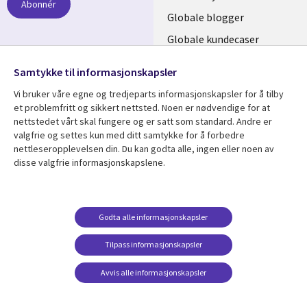
Abonnér
NORWAY
Globale blogger
Globale kundecaser
Globalt mediasenter
følg oss
Samtykke til informasjonskapsler
Social
Vi bruker våre egne og tredjeparts informasjonskapsler for å tilby
Media
et problemfritt og sikkert nettsted. Noen er nødvendige for at
nettstedet vårt skal fungere og er satt som standard. Andre er
NORWAY
valgfrie og settes kun med ditt samtykke for å forbedre
nettleseropplevelsen din. Du kan godta alle, ingen eller noen av
Resource center
Support
disse valgfrie informasjonskapslene.
Library
Legal
Artikler
Legal
Links
NORWAY
Blogger
Privacy
Godta alle informasjonskapsler
NORWAY
Kundecaser
Accessibility
Arrangementer
Web privacy
Tilpass informasjonskapsler
Senter for
Avvis alle informasjonskapsler
administrasjon av
informasjonskapsler