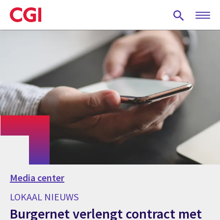
Skip
to
main
content
Media center
LOKAAL NIEUWS
Burgernet verlengt contract met