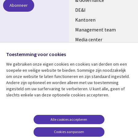
& Governance
Abonneer
DE&I
Kantoren
Management team
Media center
Volg ons
Alliances
Toestemming voor cookies
Social
Perscentrum
We gebruiken onze eigen cookies en cookies van derden om een ​​
Media
soepele en veilige website te bieden. Sommige zijn noodzakelijk
NETHERLANDS
om onze website te laten functioneren en zijn standaard ingesteld.
Andere zijn optioneel en worden alleen met uw toestemming
Bekijk meer
Support
ingesteld om uw surfervaring te verbeteren. U kunt alle, geen of
slechts enkele van deze optionele cookies accepteren.
Library
Legal
Artikelen
Disclaimer
Links
NETHERLANDS
Blogs
Privacy
NETHERLANDS
Case studies
Cookie management
Alle cookies accepteren
Evenementen
Cookies aanpassen
Podcasts