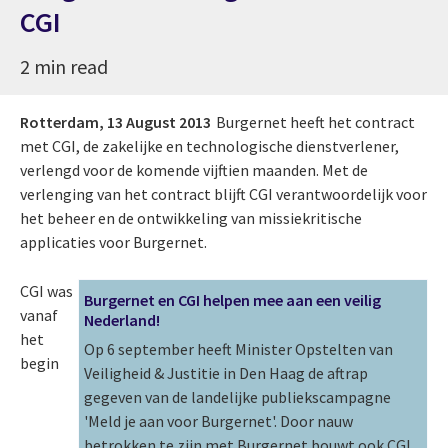
CGI
2 min read
Rotterdam,
13 August 2013
Burgernet heeft het contract
met CGI, de zakelijke en technologische dienstverlener,
verlengd voor de komende vijftien maanden. Met de
verlenging van het contract blijft CGI verantwoordelijk voor
het beheer en de ontwikkeling van missiekritische
applicaties voor Burgernet.
CGI was
Burgernet en CGI helpen mee aan een veilig
vanaf
Nederland!
het
Op 6 september heeft Minister Opstelten van
begin
Veiligheid & Justitie in Den Haag de aftrap
gegeven van de landelijke publiekscampagne
'Meld je aan voor Burgernet'. Door nauw
betrokken te zijn met Burgernet bouwt ook CGI