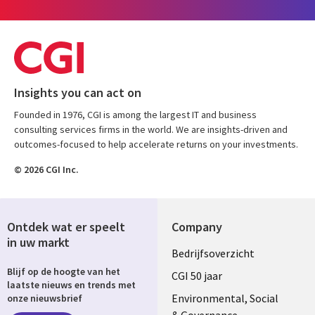
Insights you can act on
Founded in 1976, CGI is among the largest IT and business
consulting services firms in the world. We are insights-driven and
outcomes-focused to help accelerate returns on your investments.
© 2026 CGI Inc.
Ontdek wat er speelt
Company
in uw markt
Useful
Bedrijfsoverzicht
Blijf op de hoogte van het
links
CGI 50 jaar
laatste nieuws en trends met
NETHERLANDS
Environmental, Social
onze nieuwsbrief