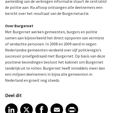
aanleiding van de verkregen informatie stuurt de centralist
de politie aan. Na afloop ontvangen alle deelnemers een
bericht over het resultaat van de Burgernetactie.
Over Burgernet
Met Burgernet werken gemeenten, burgers en politie
samen aan bijvoorbeeld het direct opsporen van vermiste
of verdachte personen. In 2008 en 2009 werd in negen
Nederlandse gemeenten verdeeld over vijf politieregio’s
succesvol proefgedraaid met Burgernet. Op basis van deze
positieve bevindingen besloot het kabinet om Burgernet
landelijk uit te rollen. Burgernet heeft inmiddels meer dan
een miljoen deelnemers in bijna alle gemeenten in
Nederland en groeit nog steeds.
Deel dit
Share article on LinkedIn
Share article on X
Share article on Facebook
Share article on Email
Share article on Print
LinkedIn
X
Facebook
Email
Print