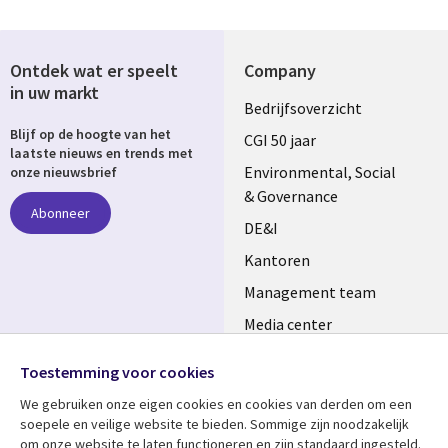
Ontdek wat er speelt
Company
in uw markt
Useful
Bedrijfsoverzicht
Blijf op de hoogte van het
links
CGI 50 jaar
laatste nieuws en trends met
NETHERLANDS
Environmental, Social
onze nieuwsbrief
& Governance
Abonneer
DE&I
Kantoren
Management team
Media center
Volg ons
Alliances
Toestemming voor cookies
Social
Perscentrum
We gebruiken onze eigen cookies en cookies van derden om een ​​
Media
soepele en veilige website te bieden. Sommige zijn noodzakelijk
NETHERLANDS
om onze website te laten functioneren en zijn standaard ingesteld.