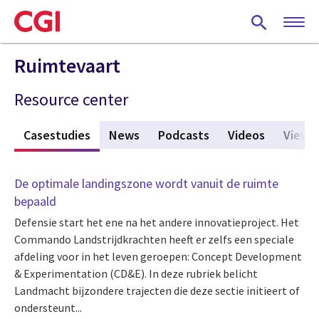
Skip
to
main
content
Ruimtevaart
Resource center
s
Casestudies
(active tab)
News
Podcasts
Videos
Viewp
De optimale landingszone wordt vanuit de ruimte
bepaald
Defensie start het ene na het andere innovatieproject. Het
Commando Landstrijdkrachten heeft er zelfs een speciale
afdeling voor in het leven geroepen: Concept Development
& Experimentation (CD&E). In deze rubriek belicht
Landmacht bijzondere trajecten die deze sectie initieert of
ondersteunt...