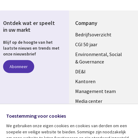
Ontdek wat er speelt
Company
in uw markt
Useful
Bedrijfsoverzicht
Blijf op de hoogte van het
links
CGI 50 jaar
laatste nieuws en trends met
NETHERLANDS
Environmental, Social
onze nieuwsbrief
& Governance
Abonneer
DE&I
Kantoren
Management team
Media center
Volg ons
Alliances
Toestemming voor cookies
Social
Perscentrum
We gebruiken onze eigen cookies en cookies van derden om een ​​
Media
soepele en veilige website te bieden. Sommige zijn noodzakelijk
NETHERLANDS
om onze website te laten functioneren en zijn standaard ingesteld.