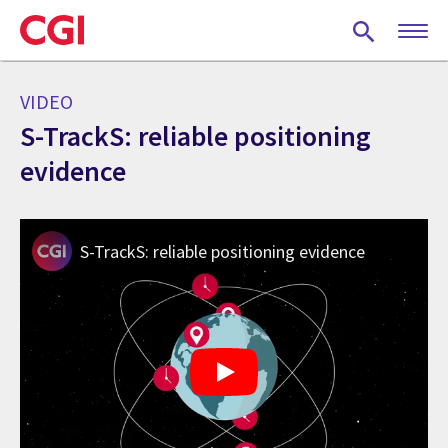
Skip
to
main
content
VIDEO
S-TrackS: reliable positioning
evidence
S-TrackS: reliable positioning evidence