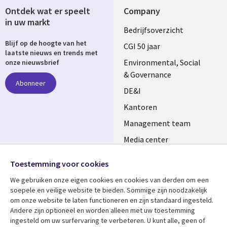
Ontdek wat er speelt
Company
in uw markt
Useful
Bedrijfsoverzicht
Blijf op de hoogte van het
links
CGI 50 jaar
laatste nieuws en trends met
NETHERLANDS
Environmental, Social
onze nieuwsbrief
& Governance
Abonneer
DE&I
Kantoren
Management team
Media center
Volg ons
Alliances
Toestemming voor cookies
Social
Perscentrum
We gebruiken onze eigen cookies en cookies van derden om een ​​
Media
soepele en veilige website te bieden. Sommige zijn noodzakelijk
NETHERLANDS
om onze website te laten functioneren en zijn standaard ingesteld.
Andere zijn optioneel en worden alleen met uw toestemming
Bekijk meer
Support
ingesteld om uw surfervaring te verbeteren. U kunt alle, geen of