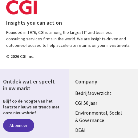
Insights you can act on
Founded in 1976, CGI is among the largest IT and business
consulting services firms in the world. We are insights-driven and
outcomes-focused to help accelerate returns on your investments.
© 2026 CGI Inc.
Ontdek wat er speelt
Company
in uw markt
Useful
Bedrijfsoverzicht
Blijf op de hoogte van het
links
CGI 50 jaar
laatste nieuws en trends met
NETHERLANDS
Environmental, Social
onze nieuwsbrief
& Governance
Abonneer
DE&I