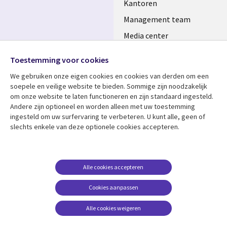
Kantoren
Management team
Media center
Volg ons
Alliances
Toestemming voor cookies
Social
Perscentrum
We gebruiken onze eigen cookies en cookies van derden om een ​​
Media
soepele en veilige website te bieden. Sommige zijn noodzakelijk
NETHERLANDS
om onze website te laten functioneren en zijn standaard ingesteld.
Andere zijn optioneel en worden alleen met uw toestemming
Bekijk meer
Support
ingesteld om uw surfervaring te verbeteren. U kunt alle, geen of
slechts enkele van deze optionele cookies accepteren.
Library
Legal
Artikelen
Disclaimer
Links
NETHERLANDS
Blogs
Privacy
NETHERLANDS
Case studies
Cookie management
Alle cookies accepteren
Evenementen
Cookies aanpassen
Podcasts
Alle cookies weigeren
Viewpoints