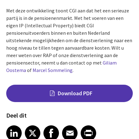
Met deze ontwikkeling toont CGI aan dat het een serieuze
partij is in de pensioenenmarkt. Met het voeren van een
eigen IP (Intellectual Property) biedt CGI
pensioenuitvoerders binnen en buiten Nederland
uitstekende mogelijkheden om de dienstverlening naar een
hoog niveau te tillen tegen aanvaardbare kosten. Wilt u
meer weten over RAP of onze dienstverlening aan de
pensioensector, neemt u dan contact op met
Giliam
Oostema
of
Marcel Sommeling
.
Download PDF
Deel dit
Share on LinkedIn
Share on X
Share on Facebook
Share on Email
Share on Print
LinkedIn
X
Facebook
Email
Print