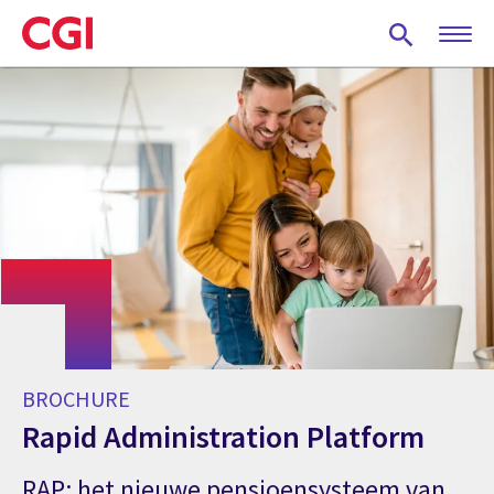
Skip
to
main
content
BROCHURE
Rapid Administration Platform
RAP: het nieuwe pensioensysteem van