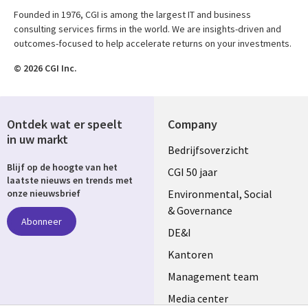
Founded in 1976, CGI is among the largest IT and business
consulting services firms in the world. We are insights-driven and
outcomes-focused to help accelerate returns on your investments.
© 2026 CGI Inc.
Ontdek wat er speelt
Company
in uw markt
Useful
Bedrijfsoverzicht
Blijf op de hoogte van het
links
CGI 50 jaar
laatste nieuws en trends met
NETHERLANDS
Environmental, Social
onze nieuwsbrief
& Governance
Abonneer
DE&I
Kantoren
Management team
Media center