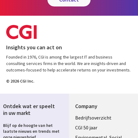
Insights you can act on
Founded in 1976, CGI is among the largest IT and business
consulting services firms in the world. We are insights-driven and
outcomes-focused to help accelerate returns on your investments.
© 2026 CGI Inc.
Ontdek wat er speelt
Company
in uw markt
Useful
Bedrijfsoverzicht
Blijf op de hoogte van het
links
CGI 50 jaar
laatste nieuws en trends met
Environmental, Social
onze nieuwsbrief