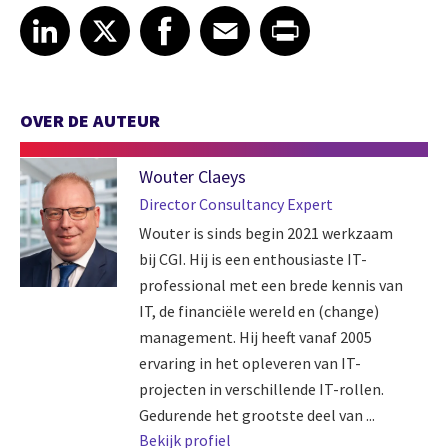
Share article on LinkedIn
Share article on X
Share article on Facebook
Share article on Email
Share article on Print
LinkedIn
X
Facebook
Email
Print
OVER DE AUTEUR
Wouter Claeys
Director Consultancy Expert
Wouter is sinds begin 2021 werkzaam
bij CGI. Hij is een enthousiaste IT-
professional met een brede kennis van
IT, de financiële wereld en (change)
management. Hij heeft vanaf 2005
ervaring in het opleveren van IT-
projecten in verschillende IT-rollen.
Gedurende het grootste deel van ...
Bekijk profiel