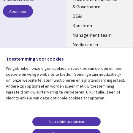
NETHERLANDS
& Governance
Abonneer
DE&I
Kantoren
Management team
Media center
Volg ons
Alliances
Toestemming voor cookies
Social
Perscentrum
We gebruiken onze eigen cookies en cookies van derden om een ​​
Media
soepele en veilige website te bieden. Sommige zijn noodzakelijk
NETHERLANDS
om onze website te laten functioneren en zijn standaard ingesteld.
Andere zijn optioneel en worden alleen met uw toestemming
Bekijk meer
Support
ingesteld om uw surfervaring te verbeteren. U kunt alle, geen of
slechts enkele van deze optionele cookies accepteren.
Library
Legal
Artikelen
Disclaimer
Links
NETHERLANDS
Blogs
Privacy
NETHERLANDS
Case studies
Cookie management
Alle cookies accepteren
Evenementen