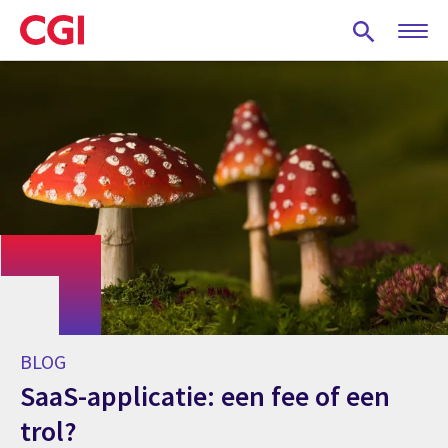
Skip
to
main
content
BLOG
SaaS-applicatie: een fee of een
trol?