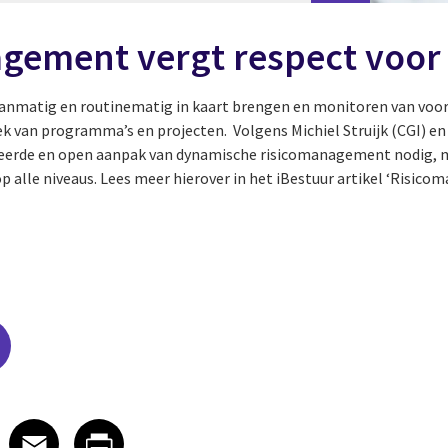
gement vergt respect voo
lanmatig en routinematig in kaart brengen en monitoren van voorz
k van programma’s en projecten. Volgens Michiel Struijk (CGI) en 
ineerde en open aanpak van dynamische risicomanagement nodig, m
p alle niveaus. Lees meer hierover in het iBestuur artikel ‘Risic
edIn
 X
re on Facebook
Share on Email
Share on Print
Facebook
Email
Print