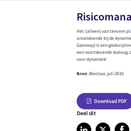
Risicomana
Het (alleen) van tevoren p
onvoldoende bij de dynamie
Gateway) is een gediscipl
een voortdurende dialoog o
voor dynamiek’.
Bron
: iBestuur, juli 2016
Download PDF
Deel dit
Share on Link
Share on
Sha
LinkedIn
X