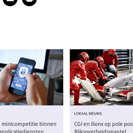
LOKAAL NIEUWS
t minicompetitie binnen
CGI en ilionx op pole posi
applicatiediensten
Rijksoverheidsmantel