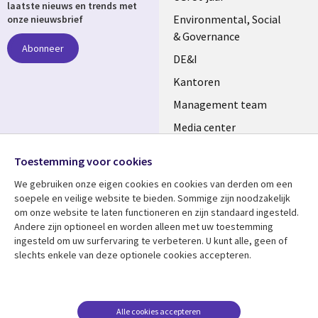
laatste nieuws en trends met
NETHERLANDS
Environmental, Social
onze nieuwsbrief
& Governance
Abonneer
DE&I
Kantoren
Management team
Media center
Volg ons
Alliances
Toestemming voor cookies
Social
Perscentrum
We gebruiken onze eigen cookies en cookies van derden om een ​​
Media
soepele en veilige website te bieden. Sommige zijn noodzakelijk
NETHERLANDS
om onze website te laten functioneren en zijn standaard ingesteld.
Andere zijn optioneel en worden alleen met uw toestemming
Bekijk meer
Support
ingesteld om uw surfervaring te verbeteren. U kunt alle, geen of
slechts enkele van deze optionele cookies accepteren.
Library
Legal
Artikelen
Disclaimer
Links
NETHERLANDS
Blogs
Privacy
NETHERLANDS
Case studies
Cookie management
Alle cookies accepteren