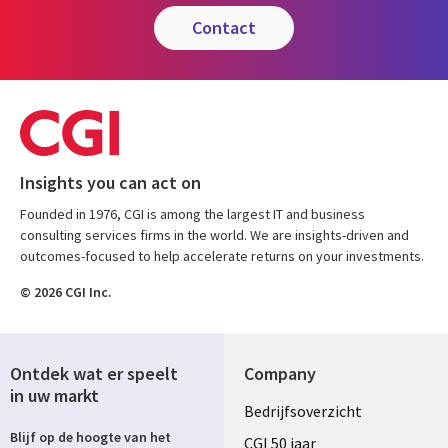
contact
Insights you can act on
Founded in 1976, CGI is among the largest IT and business
consulting services firms in the world. We are insights-driven and
outcomes-focused to help accelerate returns on your investments.
© 2026 CGI Inc.
Ontdek wat er speelt
Company
in uw markt
Useful
Bedrijfsoverzicht
Blijf op de hoogte van het
links
CGI 50 jaar