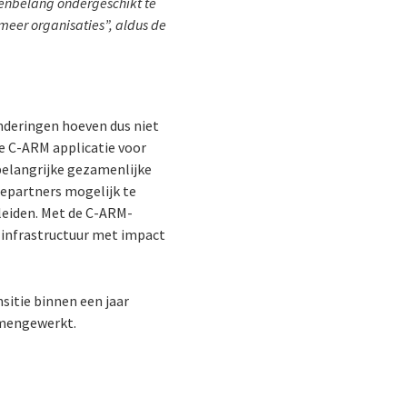
enbelang ondergeschikt te
eer organisaties”, aldus de
nderingen hoeven dus niet
e C-ARM applicatie voor
 belangrijke gezamenlijke
iepartners mogelijk te
leiden. Met de C-ARM-
e infrastructuur met impact
itie binnen een jaar
samengewerkt.