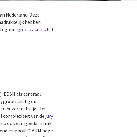
 van Nederland. Deze
 nadrukkelijk hebben
egorie ‘
grootzakelijk ICT-
), EDSN als centraal
f, grootschalig en
een huzarenstukje.
Het
el complexiteit van de
jury
mma ook een goede indruk
vendien gooit C-ARM hoge