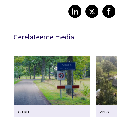
Share article
Share art
Shar
LinkedIn
X
Gerelateerde media
ARTIKEL
VIDEO