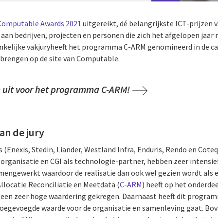
Computable Awards 2021
uitgereikt, dé belangrijkste ICT-prijzen
aan bedrijven, projecten en personen die zich het afgelopen jaar
nkelijke vakjuryheeft het programma C-ARM genomineerd in de cat
itbrengen op de site van Computable.
 uit voor het programma C-ARM!
n de jury
(Enexis, Stedin, Liander, Westland Infra, Enduris, Rendo en Coteq
 organisatie en CGI als technologie-partner, hebben zeer intensie
mengewerkt waardoor de realisatie dan ook wel gezien wordt als 
locatie Reconciliatie en Meetdata (
C-ARM
) heeft op het onderde
een zeer hoge waardering gekregen. Daarnaast heeft dit progra
toegevoegde waarde voor de organisatie en samenleving gaat. Bo