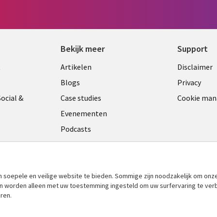
Bekijk meer
Support
Library
Legal
t
Artikelen
Disclaimer
Links
NETH
Blogs
Privacy
ANDS
NETHERLANDS
ocial &
Case studies
Cookie ma
Evenementen
Podcasts
Viewpoints
am
See more
​soepele en veilige website te bieden. Sommige zijn noodzakelijk om onze
 en worden alleen met uw toestemming ingesteld om uw surfervaring te ver
ren.