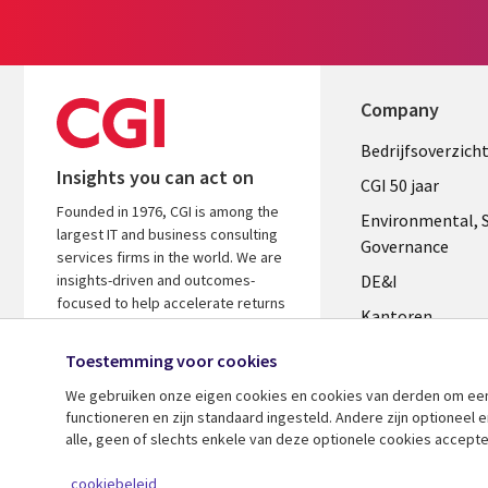
Company
Useful
Bedrijfsoverzich
Insights you can act on
links
CGI 50 jaar
Founded in 1976, CGI is among the
NETHERL
Environmental, S
largest IT and business consulting
Governance
services firms in the world. We are
insights-driven and outcomes-
DE&I
focused to help accelerate returns
Kantoren
on your investments.
Management te
Toestemming voor cookies
Media center
We gebruiken onze eigen cookies en cookies van derden om een ​
functioneren en zijn standaard ingesteld. Andere zijn optioneel
Alliances
alle, geen of slechts enkele van deze optionele cookies accepte
Perscentrum
© 2026 CGI Inc.
cookiebeleid