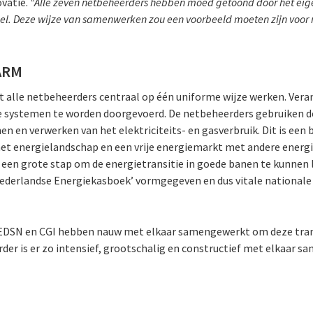
ovatie.
“Alle zeven netbeheerders hebben moed getoond door het eig
l. Deze wijze van samenwerken zou een voorbeeld moeten zijn voor m
ARM
alle netbeheerders centraal op één uniforme wijze werken. Vera
de systemen te worden doorgevoerd. De netbeheerders gebruiken d
n en verwerken van het elektriciteits- en gasverbruik. Dit is een
et energielandschap en een vrije energiemarkt met andere energ
een grote stap om de energietransitie in goede banen te kunnen 
t ‘Nederlandse Energiekasboek’ vormgegeven en dus vitale national
 EDSN en CGI hebben nauw met elkaar samengewerkt om deze trans
rder is er zo intensief, grootschalig en constructief met elkaar 