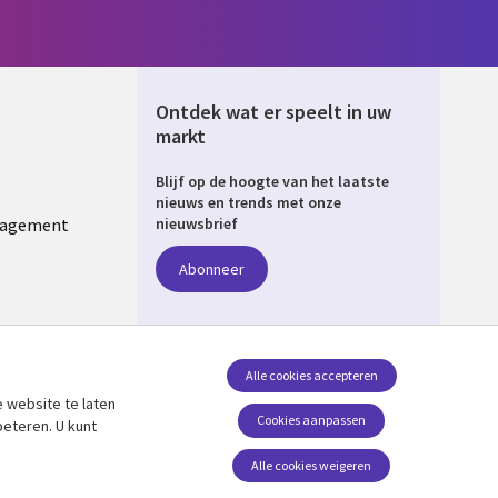
Ontdek wat er speelt in uw
markt
Blijf op de hoogte van het laatste
ERLANDS
nieuws en trends met onze
nagement
nieuwsbrief
Abonneer
Alle cookies accepteren
 website te laten
Volg ons
Cookies aanpassen
beteren. U kunt
Social Media NETHERLANDS
Alle cookies weigeren