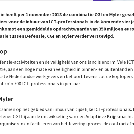
ie heeft per 1 november 2018 de combinatie CGI en Myler gese
rs voor de inhuur van ICT-professionals in de komende vier j
nkomst een gemiddelde opdrachtwaarde van 350 miljoen euro.
atie tussen Defensie, CGI en Myler verder verstevigd.
rop
ensie-activiteiten en de veiligheid van ons land is enorm. Vele IC
e, aan een hoge mate van veiligheid in binnen- en buitenland en a
otste Nederlandse werkgevers en behoort tevens tot de koplopers
al zo’n 700 ICT-professionals in per jaar.
Myler
 samen op het gebied van inhuur van tijdelijke ICT-professionals. 
lener CGI bij aan de ontwikkeling van een Adaptieve Krijgsmacht. 
organiseren en faciliteren van het leveringsproces, de contractaf