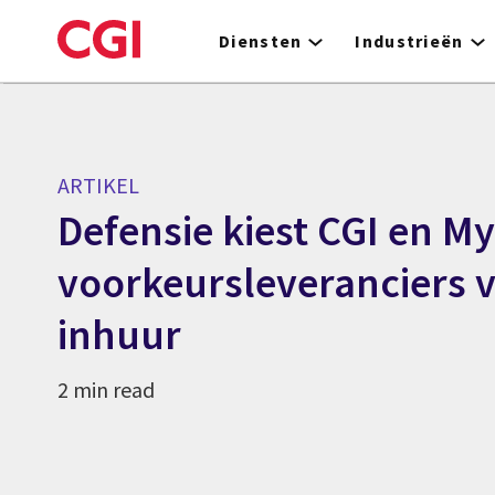
Skip
to
Diensten
Industrieën
main
content
ARTIKEL
Defensie kiest CGI en My
voorkeursleveranciers v
inhuur
2 min read