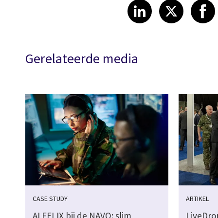
Share article
Share art
Shar
LinkedIn
X
Gerelateerde media
CASE STUDY
ARTIKEL
AI FELIX bij de NAVO: slim
LiveDro