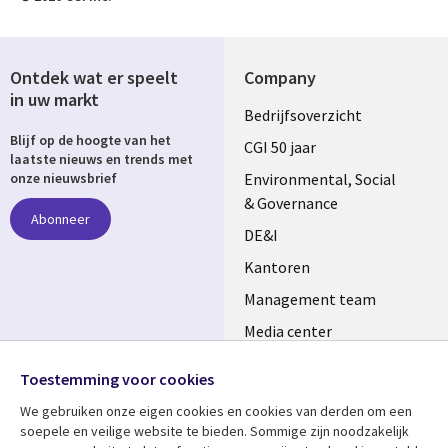
Ontdek wat er speelt
Company
in uw markt
Useful
Bedrijfsoverzicht
Blijf op de hoogte van het
links
CGI 50 jaar
laatste nieuws en trends met
NETHERLANDS
Environmental, Social
onze nieuwsbrief
& Governance
Abonneer
DE&I
Kantoren
Management team
Media center
Volg ons
Alliances
Toestemming voor cookies
Social
Perscentrum
We gebruiken onze eigen cookies en cookies van derden om een ​​
Media
soepele en veilige website te bieden. Sommige zijn noodzakelijk
NETHERLANDS