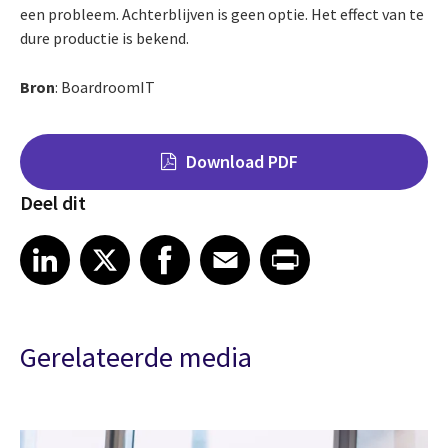
een probleem. Achterblijven is geen optie. Het effect van te
dure productie is bekend.
Bron
: BoardroomIT
Download PDF
Deel dit
Share on LinkedIn
Share on X
Share on Facebook
Share on Email
Share on Print
LinkedIn
X
Facebook
Email
Print
Gerelateerde media