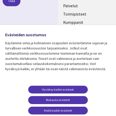
Tilaa
FINLAND
Palvelut
Toimipisteet
Kumppanit
Seuraa meitä
Uutishuone
Evästeiden suostumus
Social
Ura CGI:llä
Käytämme omia ja kolmannen osapuolen evästeitämme sujuvan ja
Media
turvallisen verkkosivuston tarjoamiseksi. Jotkut ovat
FINLAND
välttämättömiä verkkosivustomme toiminnan kannalta ja ne on
asetettu oletuksena. Toiset ovat valinnaisia ​​ja asetetaan vain
Resurssikeskus
Lisätietoa
suostumuksellasi selauskokemuksesi parantamiseksi. Voit
hyväksyä kaikki, ei yhtään tai osan näistä valinnaisista evästeistä.
Library
Legal
Asiakastarinat
Tietosuoja
Links
FINLAND
Artikkelit
Tietosuojaseloste
FINLAND
Blogit
Käyttöehdot
Hyväksy kaikki evästeet
Tapahtumat
Yhteystiedot
Mukauta evästeet
Podcastit
Evästeasetuksesi
Kiellä kaikki evästeet
Viewpoints