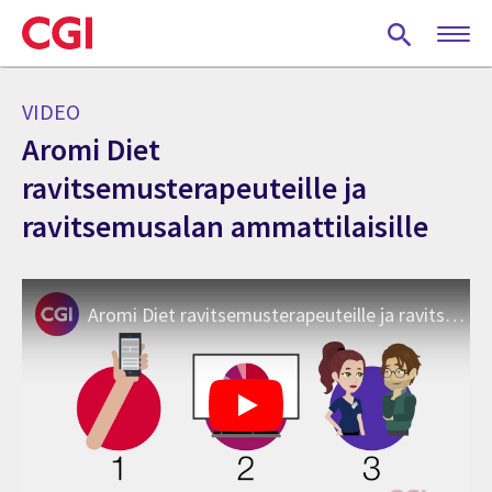
Skip
to
main
content
VIDEO
Aromi Diet
ravitsemusterapeuteille ja
ravitsemusalan ammattilaisille
Aromi Diet ravitsemusterapeuteille ja ravitsemusalan ammattilaisille