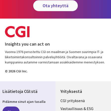
ota yhteyttä
Insights you can act on
Vuonna 1976 perustettu CGI on maailman ja Suomen suurimpia IT- ja
liiketoimintakonsultoinnin palveluyhtiöitä. Oivaltavana ja osaavana
kumppanina autamme varmistamaan asiakkaidemme menestyksen.
© 2026 CGI Inc.
Lisätietoja CGI:stä
Yrityksestä
Useful
CGI yrityksenä
Pidämme sinut ajan tasalla
links
Vastuullisuus & ESG