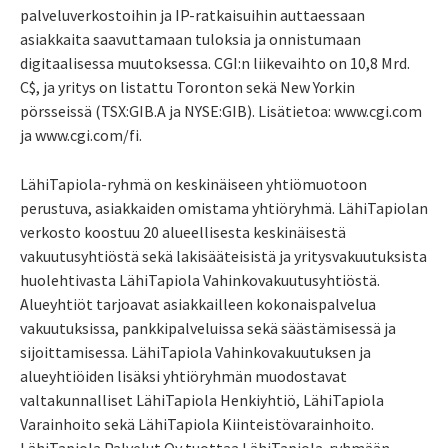
palveluverkostoihin ja IP-ratkaisuihin auttaessaan
asiakkaita saavuttamaan tuloksia ja onnistumaan
digitaalisessa muutoksessa. CGI:n liikevaihto on 10,8 Mrd.
C$, ja yritys on listattu Toronton sekä New Yorkin
pörsseissä (TSX:GIB.A ja NYSE:GIB). Lisätietoa: www.cgi.com
ja www.cgi.com/fi.
LähiTapiola-ryhmä on keskinäiseen yhtiömuotoon
perustuva, asiakkaiden omistama yhtiöryhmä. LähiTapiolan
verkosto koostuu 20 alueellisesta keskinäisestä
vakuutusyhtiöstä sekä lakisääteisistä ja yritysvakuutuksista
huolehtivasta LähiTapiola Vahinkovakuutusyhtiöstä.
Alueyhtiöt tarjoavat asiakkailleen kokonaispalvelua
vakuutuksissa, pankkipalveluissa sekä säästämisessä ja
sijoittamisessa. LähiTapiola Vahinkovakuutuksen ja
alueyhtiöiden lisäksi yhtiöryhmän muodostavat
valtakunnalliset LähiTapiola Henkiyhtiö, LähiTapiola
Varainhoito sekä LähiTapiola Kiinteistövarainhoito.
LähiTapiola Palvelut Oy tuottaa LähiTapiola-ryhmään