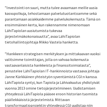
”Investointi on suuri, mutta tulee avaamaan meille uusia
kasvupolkuja, tehostamaan palvelutuotantoamme sekä
parantamaan asiakkaidemme palvelukokemusta. Tämä on
ensimmäinen kerta, kun rakennamme nimenomaan
LähiTapiolan uusiutumista tukevaa
järjestelmäkokonaisuutta”, avaa LähiTapiolan
tietohallintojohtaja Mikko Vastela hanketta.
”Hankkeen strategisen merkityksen ja mittakaavan vuoksi
valitsimme toimittajan, jolla on vahvaa kokemusta
vastaavanlaisista hankkeista ja finanssitoimialasta”,
perustelee LähiTapiolan IT-hankinnoista vastaava johtaja
Janne Kärkkäinen yhteistyön syventämistä CGI:n kanssa.
LähiTapiola syntyi, kun Tapiola ja Lähivakuutus yhdistyivät
vuonna 2013 omine tietojärjestelmineen. Uudistamisen
yhteydessä LähiTapiola pääsee eroon historian tuomista
päällekkäisistä järjestelmistä. Mittavan
transformaatioprojektin yhteydessä CGI uudistaa niin