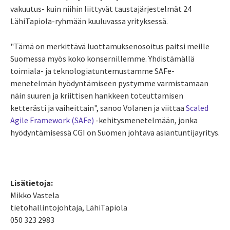
vakuutus- kuin niihin liittyvät taustajärjestelmät 24
LähiTapiola-ryhmään kuuluvassa yrityksessä.
"Tämä on merkittävä luottamuksenosoitus paitsi meille
Suomessa myös koko konsernillemme. Yhdistämällä
toimiala- ja teknologiatuntemustamme SAFe-
menetelmän hyödyntämiseen pystymme varmistamaan
näin suuren ja kriittisen hankkeen toteuttamisen
ketterästi ja vaiheittain", sanoo Volanen ja viittaa
Scaled
Agile Framework (SAFe)
-kehitysmenetelmään, jonka
hyödyntämisessä CGI on Suomen johtava asiantuntijayritys.
Lisätietoja:
Mikko Vastela
tietohallintojohtaja, LähiTapiola
050 323 2983