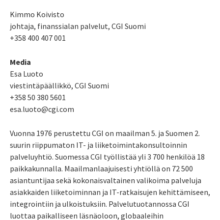
Kimmo Koivisto
johtaja, finanssialan palvelut, CGI Suomi
+358 400 407 001
Media
Esa Luoto
viestintäpäällikkö, CGI Suomi
+358 50 380 5601
esa.luoto@cgi.com
Vuonna 1976 perustettu CGI on maailman 5. ja Suomen 2.
suurin riippumaton IT- ja liiketoimintakonsultoinnin
palveluyhtiö. Suomessa CGI työllistää yli 3 700 henkilöä 18
paikkakunnalla. Maailmanlaajuisesti yhtiöllä on 72 500
asiantuntijaa sekä kokonaisvaltainen valikoima palveluja
asiakkaiden liiketoiminnan ja IT-ratkaisujen kehittämiseen,
integrointiin ja ulkoistuksiin. Palvelutuotannossa CGI
luottaa paikalliseen läsnäoloon, globaaleihin