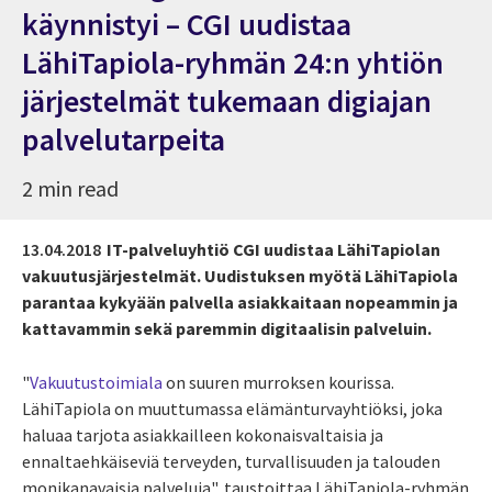
käynnistyi – CGI uudistaa
LähiTapiola-ryhmän 24:n yhtiön
järjestelmät tukemaan digiajan
palvelutarpeita
2 min read
13.04.2018
IT-palveluyhtiö CGI uudistaa LähiTapiolan
vakuutusjärjestelmät. Uudistuksen myötä LähiTapiola
parantaa kykyään palvella asiakkaitaan nopeammin ja
kattavammin sekä paremmin digitaalisin palveluin.
"
Vakuutustoimiala
on suuren murroksen kourissa.
LähiTapiola on muuttumassa elämänturvayhtiöksi, joka
haluaa tarjota asiakkailleen kokonaisvaltaisia ja
ennaltaehkäiseviä terveyden, turvallisuuden ja talouden
monikanavaisia palveluja", taustoittaa LähiTapiola-ryhmän