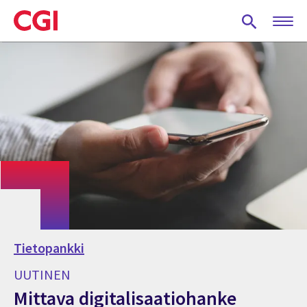
Skip
to
main
content
Tietopankki
UUTINEN
Mittava digitalisaatiohanke