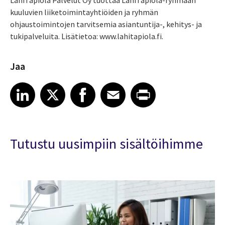
kuuluvien liiketoimintayhtiöiden ja ryhmän
ohjaustoimintojen tarvitsemia asiantuntija-, kehitys- ja
tukipalveluita. Lisätietoa: www.lahitapiola.fi.
Jaa
Share article on LinkedIn
Share article on X
Share article on Facebook
Share article on Email
Share article on Print
LinkedIn
X
Facebook
Email
Print
Tutustu uusimpiin sisältöihimme