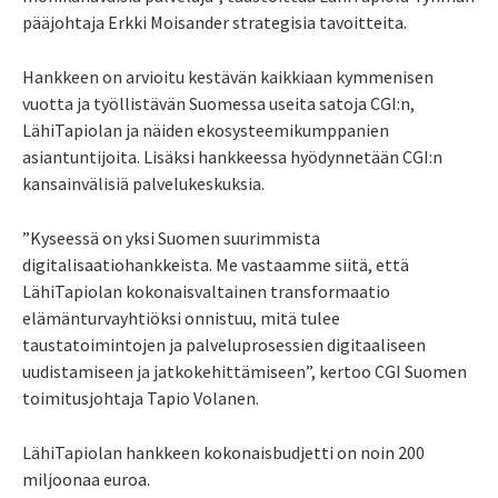
pääjohtaja Erkki Moisander strategisia tavoitteita.
Hankkeen on arvioitu kestävän kaikkiaan kymmenisen
vuotta ja työllistävän Suomessa useita satoja CGI:n,
LähiTapiolan ja näiden ekosysteemikumppanien
asiantuntijoita. Lisäksi hankkeessa hyödynnetään CGI:n
kansainvälisiä palvelukeskuksia.
”Kyseessä on yksi Suomen suurimmista
digitalisaatiohankkeista. Me vastaamme siitä, että
LähiTapiolan kokonaisvaltainen transformaatio
elämänturvayhtiöksi onnistuu, mitä tulee
taustatoimintojen ja palveluprosessien digitaaliseen
uudistamiseen ja jatkokehittämiseen”, kertoo CGI Suomen
toimitusjohtaja Tapio Volanen.
LähiTapiolan hankkeen kokonaisbudjetti on noin 200
miljoonaa euroa.