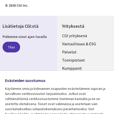
© 2026 CGI Inc.
Lisätietoja CGI:stä
Yrityksestä
Useful
CGI yrityksenä
Pidämme sinut ajan tasalla
links
Vastuullisuus & ESG
Tilaa
FINLAND
Palvelut
Toimipisteet
Kumppanit
Seuraa meitä
Uutishuone
Evästeiden suostumus
Social
Ura CGI:llä
Käytämme omia ja kolmannen osapuolen evästeitämme sujuvan ja
Media
turvallisen verkkosivuston tarjoamiseksi. Jotkut ovat
FINLAND
välttämättömiä verkkosivustomme toiminnan kannalta ja ne on
asetettu oletuksena. Toiset ovat valinnaisia ​​ja asetetaan vain
Resurssikeskus
Lisätietoa
suostumuksellasi selauskokemuksesi parantamiseksi. Voit
hyväksyä kaikki, ei yhtään tai osan näistä valinnaisista evästeistä.