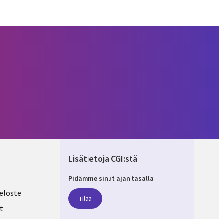
Lisätietoja CGI:stä
Pidämme sinut ajan tasalla
ND
eloste
Tilaa
t