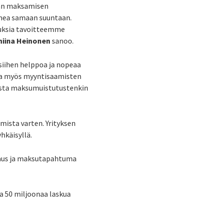
aan maksamisen
omea samaan suuntaan.
auksia tavoitteemme
niina Heinonen
sanoo.
siihen helppoa ja nopeaa
lla myös myyntisaamisten
osta maksumuistutustenkin
mista varten. Yrityksen
hkäisyllä.
avaus ja maksutapahtuma
a 50 miljoonaa laskua