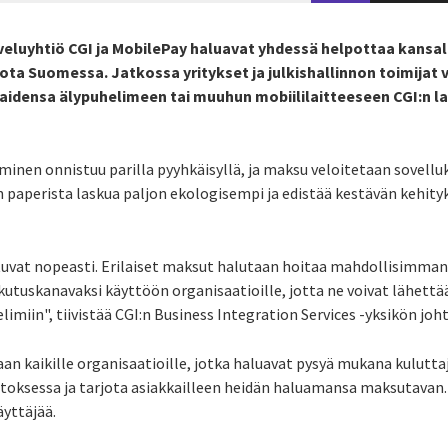
veluyhtiö CGI ja MobilePay haluavat yhdessä helpottaa kansala
ta Suomessa. Jatkossa yritykset ja julkishallinnon toimijat v
aidensa älypuhelimeen tai muuhun mobiililaitteeseen CGI:n l
nen onnistuu parilla pyyhkäisyllä, ja maksu veloitetaan sovelluk
n paperista laskua paljon ekologisempi ja edistää kestävän kehity
vat nopeasti. Erilaiset maksut halutaan hoitaa mahdollisimma
kutuskanavaksi käyttöön organisaatioille, jotta ne voivat lähett
imiin", tiivistää CGI:n Business Integration Services -yksikön joh
an kaikille organisaatioille, jotka haluavat pysyä mukana kuluttaj
ksessa ja tarjota asiakkailleen heidän haluamansa maksutavan.
äyttäjää.