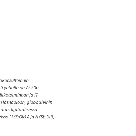
akonsultoinnin
i yhtiöllä on 77 500
iiketoiminnan ja IT-
en läsnäoloon, globaaleihin
maan digitaalisessa
eissä (TSX:GIB.A ja NYSE:GIB).