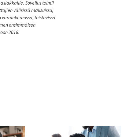
siakkaille. Sovellus toimii
ttajien välisissä maksuissa,
 varainkeruussa, toistuvissa
olmen ensimmäisen
soon 2018.