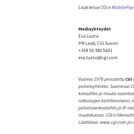
Lisätietoa CGI:n
MobilePay
Mediayhteydet
Esa Luoto
PR Lead, CGI Suomi
+358 50 380 5601
esa.luoto@cgi.com
V
uonna 1976 perustettu
CGI
palveluyhtiöitä. Suomessa CG
konsulttia ja muuta asiantun
ratkaisujen kehittämiseen, i
palveluverkostoihin ja IP-r
muutoksessa. CGI:n liikevaiht
Lisätietoa: www.cgi.com ja 