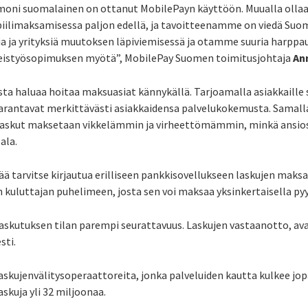
n moni suomalainen on ottanut MobilePayn käyttöön. Muualla oll
obiilimaksamisessa paljon edellä, ja tavoitteenamme on viedä Su
a ja yrityksiä muutoksen läpiviemisessä ja otamme suuria harpp
teistyösopimuksen myötä”, MobilePay Suomen toimitusjohtaja
An
sta haluaa hoitaa maksuasiat kännykällä. Tarjoamalla asiakkaille 
parantavat merkittävästi asiakkaidensa palvelukokemusta. Sama
Laskut maksetaan vikkelämmin ja virheettömämmin, minkä ansi
ala.
ä tarvitse kirjautua erilliseen pankkisovellukseen laskujen maksa
kuluttajan puhelimeen, josta sen voi maksaa yksinkertaisella pyy
laskutuksen tilan parempi seurattavuus. Laskujen vastaanotto, 
sti.
skujenvälitysoperaattoreita, jonka palveluiden kautta kulkee jop
askuja yli 32 miljoonaa.