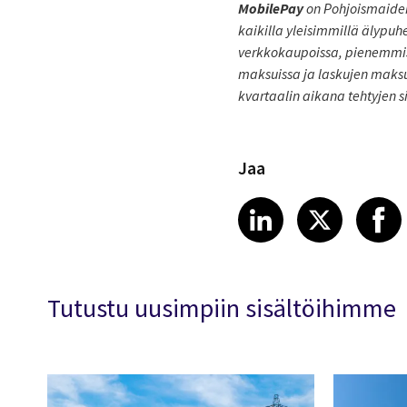
MobilePay
on Pohjoismaiden
kaikilla yleisimmillä älypuh
verkkokaupoissa, pienemmissä
maksuissa ja laskujen maks
kvartaalin aikana tehtyjen 
Jaa
Share article
Share art
Shar
LinkedIn
X
Tutustu uusimpiin sisältöihimme