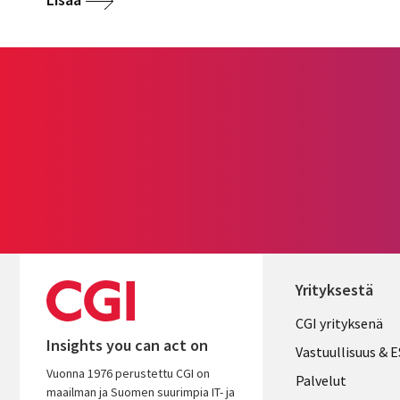
Yrityksestä
Useful
CGI yrityksenä
Insights you can act on
links
Vastuullisuus & 
Vuonna 1976 perustettu CGI on
FINLAND
Palvelut
maailman ja Suomen suurimpia IT- ja