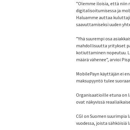
”Olemme iloisia, että nii
digitalisoitumisessa ja m
Haluamme auttaa kuluttaji
saavuttamiseksi uuden yh
”Yhä suurempi osa asiakkai
mahdollisuutta yritykset 
kotiuttaminen nopeutuu. 
määrä vähenee”, arvioi Pisp
MobilePayn käyttäjän ei enä
maksupyyntö tulee suoraan 
Organisaatioille etuna on 
ovat näkyvissä reaaliaikaise
CGI on Suomen suurimpia la
vuodessa, joista sähköisiä l