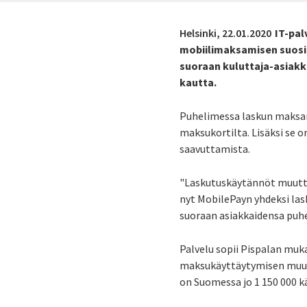
Helsinki,
22.01.2020
IT-pal
mobiilimaksamisen suosio
suoraan kuluttaja-asiakk
kautta.
Puhelimessa laskun maksami
maksukortilta. Lisäksi se o
saavuttamista.
"Laskutuskäytännöt muuttu
nyt MobilePayn yhdeksi las
suoraan asiakkaidensa puhel
Palvelu sopii Pispalan muka
maksukäyttäytymisen muuto
on Suomessa jo 1 150 000 k