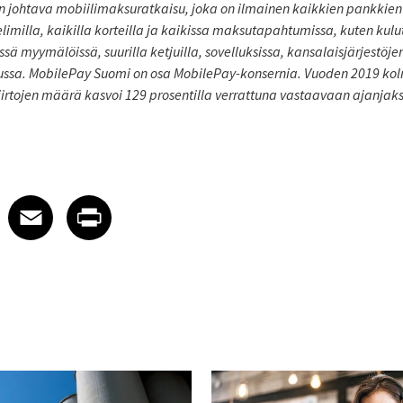
 johtava mobiilimaksuratkaisu, joka on ilmainen kaikkien pankkien a
elimilla, kaikilla korteilla ja kaikissa maksutapahtumissa, kuten kulu
 myymälöissä, suurilla ketjuilla, sovelluksissa, kansalaisjärjestöjen
ussa. MobilePay Suomi on osa MobilePay-konsernia. Vuoden 2019 k
siirtojen määrä kasvoi 129 prosentilla verrattuna vastaavaan ajanjak
 on LinkedIn
icle on X
e article on Facebook
Share article on Email
Share article on Print
Facebook
Email
Print