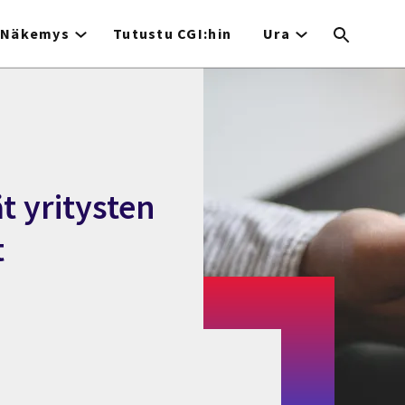
Näkemys
Tutustu CGI:hin
Ura
t yritysten
t