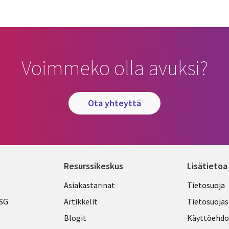
Voimmeko olla avuksi?
ota yhteyttä
Resurssikeskus
Lisätietoa
Library
Legal
Asiakastarinat
Tietosuoja
Links
FINLA
ESG
Artikkelit
Tietosuojas
FINLAND
Blogit
Käyttöehdo