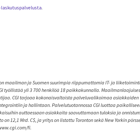
-laskutuspalvelusta
.
on maailman ja Suomen suurimpia riippumattomia IT- ja liiketoimint
I työllistää yli 3 700 henkilöä 18 paikkakunnalla. Maailmanlaajuisest
tijaa. CGI tarjoaa kokonaisvaltaista palveluvalikoimaa asiakkaiden l
ntegrointiin ja hallintaan. Palvelutuotannossa CGI luottaa paikallise
atkaisuihin auttaessaan asiakkaita saavuttamaan tuloksia ja onnistu
o on 12,1 Mrd. C$, ja yritys on listattu Toronton sekä New Yorkin pörss
www.cgi.com/fi.