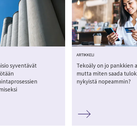
ARTIKKELI
aisio syventävät
Tekoäly on jo pankkien a
yötään
mutta miten saada tulok
mintaprosessien
nykyistä nopeammin?
miseksi