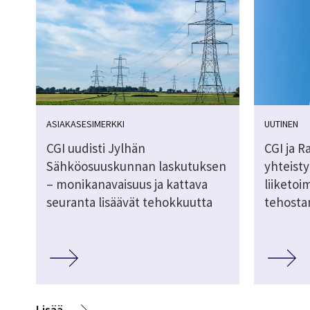
ASIAKASESIMERKKI
UUTINEN
CGI uudisti Jylhän
CGI ja R
Sähköosuuskunnan laskutuksen
yhteist
– monikanavaisuus ja kattava
liiketoi
seuranta lisäävät tehokkuutta
tehosta
Lisää