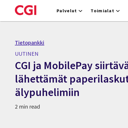
Skip
to
Palvelut
Toimialat
main
content
Tietopankki
UUTINEN
CGI ja MobilePay siirtävä
lähettämät paperilasku
älypuhelimiin
2 min read