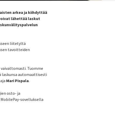
isten arkea ja kiihdyttää
oivat lähettää laskut
askunvälityspalvelun
seen liitetyltä
ksen tavoitteiden
n vaivattomasti. Tuomme
ää laskunsa automaattisesti
taja
Mari Pispala
.
ien osto- ja
 MobilePay-sovelluksella