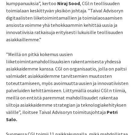
kumppanuuksia”, kertoo
Niraj Sood
, CGI:n teollisuuden
toimialaan keskittyvän yksikön johtaja. ”Taival Advisoryn
digitaalisten liiketoimintamallien ja toimialaosaamisen
ansiosta voimme yhä tehokkaammin kehittää uusia ja
innovatiivisia ratkaisuja erityisesti lukuisille teollisuuden
asiakkaillemme.”
”Meillä on pitkä kokemus uusien
liiketoimintamahdollisuuksien rakentamisesta yhdessä
asiakkaidemme kanssa. CGI on organisaatio, jolla on paitsi
valmiudet asiakkaidemme tarvitsemien muutosten
toteuttamiseen, myös avoimuutta uusien ja innovatiivisten
palveluiden kehittämiseen. Liittymällä osaksi CGI:n tiimiä,
meillä on entistä paremmat mahdollisuudet rakentaa
siltoja asiakkaidemme strategian ja teknologiakehityksen
välille”, iloitsee Taival Advisoryn toimitusjohtaja
Petri
Salo.
Suomessa CGI toimii 11 paikkakunnalla, mikä mahdollistaa