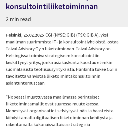
konsultointiliiketoiminnan
2 min read
Helsinki,
25.02.2025
CGI (NYSE: GIB) (TSX: GIB.A), yksi
maailman suurimmista IT- ja konsultointiyhtiöistä, ostaa
Taival Advisory Oy:n liiketoiminnan. Taival Advisory on
Helsingissä toimiva strategiseen konsultointiin
keskittynyt yritys, jonka asiakaskunta koostuu etenkin
suomalaisista teollisuusyrityksistä. Hankinta tukee CGI:n
tavoitetta vahvistaa liiketoimintakonsultoinnin
asiantuntemustaan.
”Nopeasti muuttuvassa maailmassa perinteiset
liiketoimintamallit ovat suuressa muutoksessa.
Menestyvät organisaatiot selviytyvät näistä haasteista
kiihdyttämällä digitaalisen liiketoiminnan kehitystä ja
rakentamalla kokonaisvaltaisia strategisia