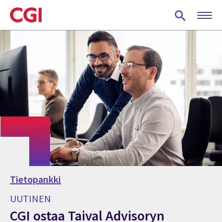
Skip
to
main
content
Tietopankki
UUTINEN
CGI ostaa Taival Advisoryn