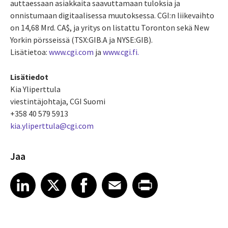
auttaessaan asiakkaita saavuttamaan tuloksia ja
onnistumaan digitaalisessa muutoksessa. CGI:n liikevaihto
on 14,68 Mrd. CA$, ja yritys on listattu Toronton sekä New
Yorkin pörsseissä (TSX:GIB.A ja NYSE:GIB).
Lisätietoa:
www.cgi.com
ja
www.cgi.fi.
Lisätiedot
Kia Yliperttula
viestintäjohtaja, CGI Suomi
+358 40 579 5913
kia.yliperttula@cgi.com
Jaa
Share article on LinkedIn
Share article on X
Share article on Facebook
Share article on Email
Share article on Print
LinkedIn
X
Facebook
Email
Print