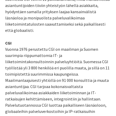
asiantuntijoiden tiiviin yhteistyön lähellä asiakkaita,
hyödyntäen samalla yrityksen laajaa kansainvälistä
läsnäoloa ja monipuolista palveluvalikoimaa
liiketoimintatulosten saavuttamiseksi sekä paikallisesti
että globaalisti.
CGI
Vuonna 1976 perustettu CGI on maailman ja Suomen
suurimpia riippumattomia IT- ja
liiketoimintakonsultoinnin palveluyhtiöitä. Suomessa CGI
työllistää yli 3 800 henkilöä eri puolilla maata, ja sillä on 11
toimipistettä suurimmissa kaupungeissa.
Maailmanlaajuisesti yhtiöllä on 91 000 konsulttia ja muuta
asiantuntijaa. CGI tarjoaa kokonaisvaltaista
palveluvalikoimaa asiakkaiden liiketoiminnan ja IT-
ratkaisujen kehittämiseen, integrointiin ja hallintaan.
Palvelutuotannossa CGI luottaa paikalliseen läsnäoloon,
globaaleihin palveluverkostoihin ja IP-ratkaisuihin