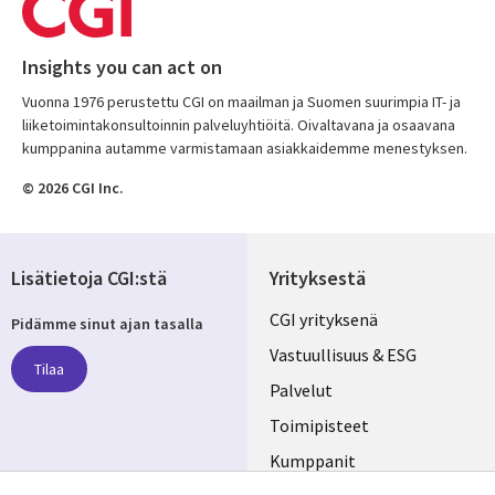
Insights you can act on
Vuonna 1976 perustettu CGI on maailman ja Suomen suurimpia IT- ja
liiketoimintakonsultoinnin palveluyhtiöitä. Oivaltavana ja osaavana
kumppanina autamme varmistamaan asiakkaidemme menestyksen.
© 2026 CGI Inc.
Lisätietoja CGI:stä
Yrityksestä
Useful
CGI yrityksenä
Pidämme sinut ajan tasalla
links
Vastuullisuus & ESG
Tilaa
FINLAND
Palvelut
Toimipisteet
Kumppanit
Seuraa meitä