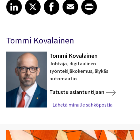
Share article on LinkedIn
Share article on X
Share article on Facebook
Share article on Email
Share article on Print
LinkedIn
X
Facebook
Email
Print
Tommi Kovalainen
Tommi Kovalainen
Johtaja, digitaalinen
työntekijäkokemus, älykäs
automaatio
Tutustu asiantuntijaan
Lähetä minulle sähköpostia