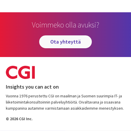
Voimmeko olla avuksi?
ota yhteyttä
Insights you can act on
Vuonna 1976 perustettu CGI on maailman ja Suomen suurimpia IT- ja
liiketoimintakonsultoinnin palveluyhtiöitä. Oivaltavana ja osaavana
kumppanina autamme varmistamaan asiakkaidemme menestyksen.
© 2026 CGI Inc.