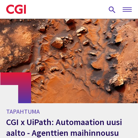
Skip
to
main
content
TAPAHTUMA
CGI x UiPath: Automaation uusi
aalto - Agenttien maihinnousu