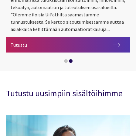
tekoälyn, automaation ja toteutuksen osa-alueilla.
"Olemme iloisia UiPathilta saamastamme
tunnustuksesta. Se kertoo sitoutumisestamme auttaa
asiakkaita kehittämään automaatioratkaisuja ...
CGI nimetty UiPath Industry Solutions -kumppaniksi
Tutustu
Tutustu uusimpiin sisältöihimme