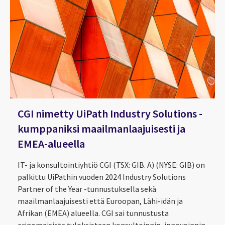
CGI nimetty UiPath Industry Solutions -
kumppaniksi maailmanlaajuisesti ja
EMEA-alueella
IT- ja konsultointiyhtiö CGI (TSX: GIB. A) (NYSE: GIB) on
palkittu UiPathin vuoden 2024 Industry Solutions
CGI nimetty UiPath Agentic Automation Fast Track 
Partner of the Year -tunnustuksella sekä
maailmanlaajuisesti että Euroopan, Lähi-idän ja
Afrikan (EMEA) alueella. CGI sai tunnustusta
erinomaisista tuloksistaan konsultoinnin, innovoinnin,