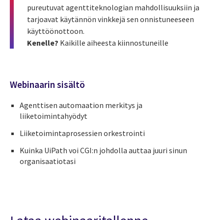
pureutuvat agenttiteknologian mahdollisuuksiin ja
tarjoavat käytännön vinkkejä sen onnistuneeseen
käyttöönottoon.
Kenelle?
Kaikille aiheesta kiinnostuneille
Webinaarin sisältö
Agenttisen automaation merkitys ja
liiketoimintahyödyt
Liiketoimintaprosessien orkestrointi
Kuinka UiPath voi CGI:n johdolla auttaa juuri sinun
organisaatiotasi