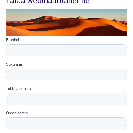
Lataa webinaaritallenne