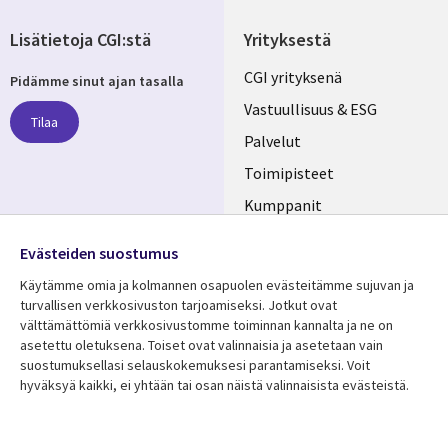
Lisätietoja CGI:stä
Yrityksestä
Useful
CGI yrityksenä
Pidämme sinut ajan tasalla
links
Vastuullisuus & ESG
Tilaa
FINLAND
Palvelut
Toimipisteet
Kumppanit
Seuraa meitä
Uutishuone
Evästeiden suostumus
Social
Ura CGI:llä
Käytämme omia ja kolmannen osapuolen evästeitämme sujuvan ja
Media
turvallisen verkkosivuston tarjoamiseksi. Jotkut ovat
FINLAND
välttämättömiä verkkosivustomme toiminnan kannalta ja ne on
asetettu oletuksena. Toiset ovat valinnaisia ​​ja asetetaan vain
Resurssikeskus
Lisätietoa
suostumuksellasi selauskokemuksesi parantamiseksi. Voit
hyväksyä kaikki, ei yhtään tai osan näistä valinnaisista evästeistä.
Library
Legal
Asiakastarinat
Tietosuoja
Links
FINLAND
Artikkelit
Tietosuojaseloste