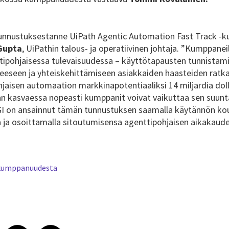
 tunnustuksestanne UiPath Agentic Automation Fast Track -
Gupta
, UiPathin talous- ja operatiivinen johtaja. ”Kumppan
ttipohjaisessa tulevaisuudessa – käyttötapausten tunnistam
eeseen ja yhteiskehittämiseen asiakkaiden haasteiden ratka
jaisen automaation markkinapotentiaaliksi 14 miljardia dol
 kasvaessa nopeasti kumppanit voivat vaikuttaa sen suunt
GI on ansainnut tämän tunnustuksen saamalla käytännön ko
a ja osoittamalla sitoutumisensa agenttipohjaisen aikakaud
n kumppanuudesta