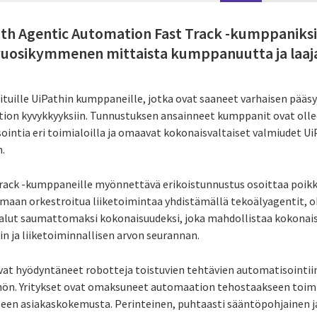
ath Agentic Automation Fast Track -kumppaniksi
 vuosikymmenen mittaista kumppanuutta ja laaja
uille UiPathin kumppaneille, jotka ovat saaneet varhaisen pääsy
ion kyvykkyyksiin. Tunnustuksen ansainneet kumppanit ovat olle
ointia eri toimialoilla ja omaavat kokonaisvaltaiset valmiudet U
n.
rack -kumppaneille myönnettävä erikoistunnustus osoittaa poikk
maan orkestroitua liiketoimintaa yhdistämällä tekoälyagentit, o
kalut saumattomaksi kokonaisuudeksi, joka mahdollistaa kokonai
n ja liiketoiminnallisen arvon seurannan.
vat hyödyntäneet robotteja toistuvien tehtävien automatisointii
hön. Yritykset ovat omaksuneet automaation tehostaakseen toim
seen asiakaskokemusta. Perinteinen, puhtaasti sääntöpohjainen j