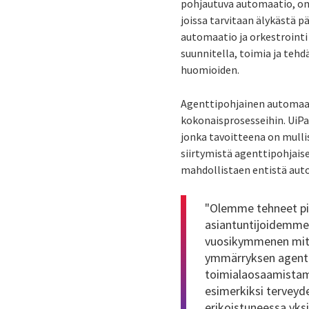
pohjautuva automaatio, on
joissa tarvitaan älykästä 
automaatio ja orkestrointi
suunnitella, toimia ja tehd
huomioiden.
Agenttipohjainen automaat
kokonaisprosesseihin. UiPa
jonka tavoitteena on mulli
siirtymistä agenttipohjais
mahdollistaen entistä au
"Olemme tehneet pitk
asiantuntijoidemme
vuosikymmenen mitta
ymmärryksen agentt
toimialaosaamistam
esimerkiksi terveyde
erikoistuneessa yk