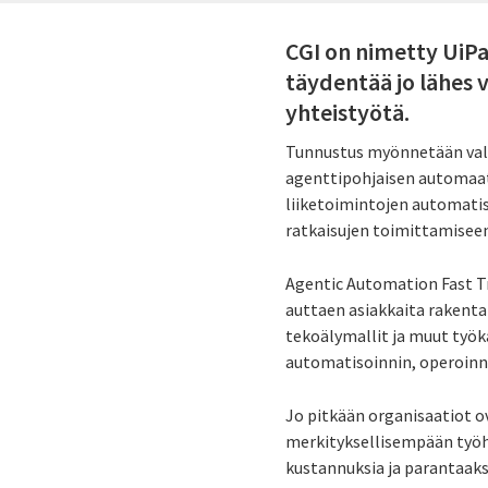
CGI on nimetty UiP
täydentää jo lähes
yhteistyötä.
Tunnustus myönnetään valit
agenttipohjaisen automaat
liiketoimintojen automatis
ratkaisujen toimittamisee
Agentic Automation Fast T
auttaen asiakkaita rakenta
tekoälymallit ja muut työ
automatisoinnin, operoinni
Jo pitkään organisaatiot o
merkityksellisempään työ
kustannuksia ja parantaak