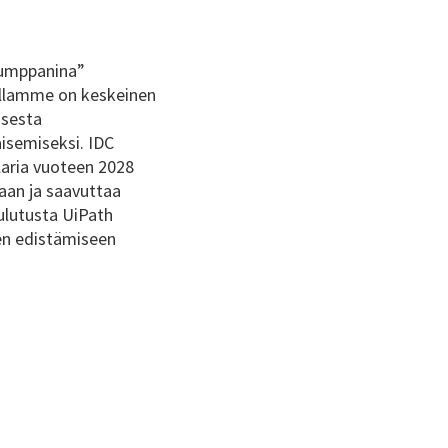
kumppanina”
eillamme on keskeinen
isesta
isemiseksi. IDC
laria vuoteen 2028
aan ja saavuttaa
ulutusta UiPath
en edistämiseen