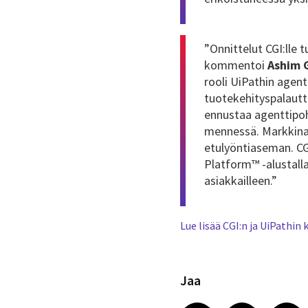
”Onnittelut CGI:lle
kommentoi
Ashim 
rooli UiPathin agen
tuotekehityspalautt
ennustaa agenttipoh
mennessä. Markkinan
etulyöntiaseman. C
Platform™ -alustall
asiakkailleen.”
Lue lisää CGI:n ja UiPathi
Jaa