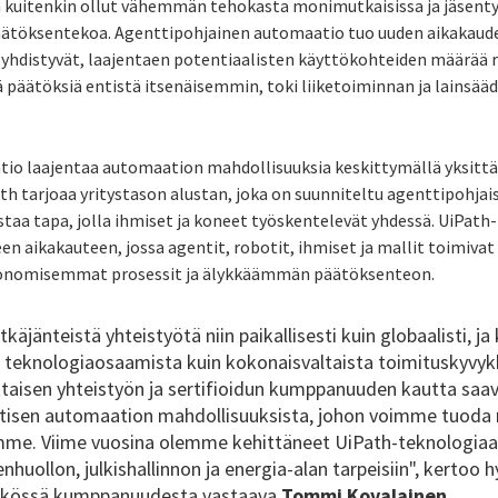
 kuitenkin ollut vähemmän tehokasta monimutkaisissa ja jäsent
päätöksentekoa. Agenttipohjainen automaatio tuo uuden aikakaude
 yhdistyvät, laajentaen potentiaalisten käyttökohteiden määrää ra
ä päätöksiä entistä itsenäisemmin, toki liiketoiminnan ja lainsää
io laajentaa automaation mahdollisuuksia keskittymällä yksittäi
th tarjoaa yritystason alustan, joka on suunniteltu agenttipohja
staa tapa, jolla ihmiset ja koneet työskentelevät yhdessä. UiPat
een aikakauteen, jossa agentit, robotit, ihmiset ja mallit toimiv
tonomisemmat prosessit ja älykkäämmän päätöksenteon.
äjänteistä yhteistyötä niin paikallisesti kuin globaalisti, ja 
 teknologiaosaamista kuin kokonaisvaltaista toimituskyvy
isen yhteistyön ja sertifioidun kumppanuuden kautta saav
isen automaation mahdollisuuksista, johon voimme tuoda 
me. Viime vuosina olemme kehittäneet UiPath-teknologiaan
nhuollon, julkishallinnon ja energia-alan tarpeisiin", kerto
sikössä kumppanuudesta vastaava
Tommi Kovalainen.