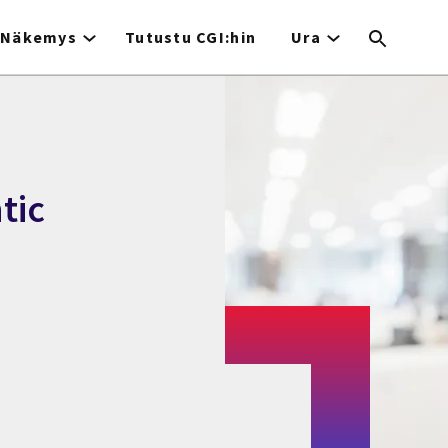
Näkemys
Tutustu CGI:hin
Ura
tic