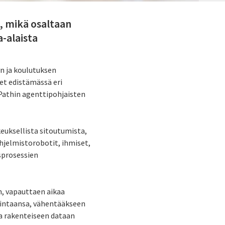
, mikä osaltaan
-alaista
n ja koulutuksen
et edistämässä eri
iPathin agenttipohjaisten
euksellista sitoutumista,
hjelmistorobotit, ihmiset,
sprosessien
n, vapauttaen aikaa
intaansa, vähentääkseen
a rakenteiseen dataan