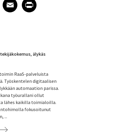
 on LinkedIn
icle on X
e article on Facebook
Share article on Email
Share article on Print
Facebook
Email
Print
ntekijäkokemus, älykäs
toimin RaaS-palveluista
ä. Työskentelen digitaalisen
lykkään automaation parissa.
kana työurallani ollut
 lähes kaikilla toimialoilla.
 intohimolla fokusoitunut
 ...