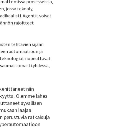
ymättömissä prosesseissa,
n, jossa tekoäly,
dikaalisti. Agentit voivat
dännön rajoitteet
sten tehtävien sijaan
iseen automaatioon ja
h-teknologiat nopeuttavat
at saumattomasti yhdessä,
kehittäneet niin
kkyyttä. Olemme lähes
uttaneet syvällisen
mukaan laajaa
 perustuvia ratkaisuja
o hyperautomaatioon