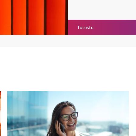
UiPath
Tutustu