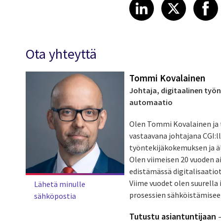
Share article
Share art
Shar
LinkedIn
X
Ota yhteyttä
Tommi Kovalainen
Johtaja, digitaalinen työ
automaatio
Olen Tommi Kovalainen ja 
vastaavana johtajana CGI:ll
työntekijäkokemuksen ja ä
Olen viimeisen 20 vuoden ai
edistämässä digitalisaatiota
Viime vuodet olen suurella
Lähetä minulle
prosessien sähköistämiseen,
sähköpostia
Tutustu asiantuntijaan