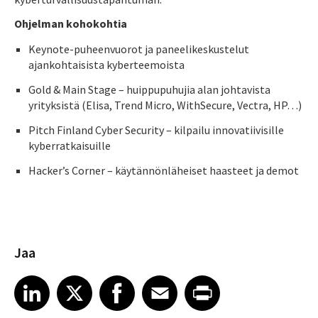
Ohjelman kohokohtia
Keynote-puheenvuorot ja paneelikeskustelut
ajankohtaisista kyberteemoista​
Gold & Main Stage – huippupuhujia alan johtavista
yrityksistä (Elisa, Trend Micro, WithSecure, Vectra, HP…)​
Pitch Finland Cyber Security – kilpailu innovatiivisille
kyberratkaisuille​
Hacker’s Corner – käytännönläheiset haasteet ja demot​
Jaa
Share article on LinkedIn
Share article on X
Share article on Facebook
Share article on Email
Share article on Print
LinkedIn
X
Facebook
Email
Print