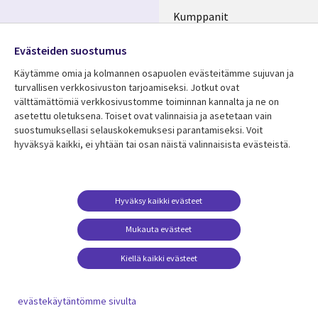
Kumppanit
Seuraa meitä
Uutishuone
Evästeiden suostumus
Social
Ura CGI:llä
Käytämme omia ja kolmannen osapuolen evästeitämme sujuvan ja
Media
turvallisen verkkosivuston tarjoamiseksi. Jotkut ovat
FINLAND
välttämättömiä verkkosivustomme toiminnan kannalta ja ne on
asetettu oletuksena. Toiset ovat valinnaisia ​​ja asetetaan vain
Resurssikeskus
Lisätietoa
suostumuksellasi selauskokemuksesi parantamiseksi. Voit
hyväksyä kaikki, ei yhtään tai osan näistä valinnaisista evästeistä.
Library
Legal
Asiakastarinat
Tietosuoja
Links
FINLAND
Artikkelit
Tietosuojaseloste
FINLAND
Blogit
Käyttöehdot
Hyväksy kaikki evästeet
Tapahtumat
Yhteystiedot
Mukauta evästeet
Podcastit
Evästeasetuksesi
Kiellä kaikki evästeet
Viewpoints
Katso lisää
evästekäytäntömme sivulta