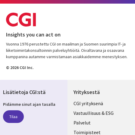
Insights you can act on
Vuonna 1976 perustettu CGI on maailman ja Suomen suurimpia IT- ja
liiketoimintakonsultoinnin palveluyhtiöitä. Oivaltavana ja osaavana
kumppanina autamme varmistamaan asiakkaidemme menestyksen.
© 2026 CGI Inc.
Lisätietoja CGI:stä
Yrityksestä
Useful
CGI yrityksenä
Pidämme sinut ajan tasalla
links
Vastuullisuus & ESG
Tilaa
FINLAND
Palvelut
Toimipisteet