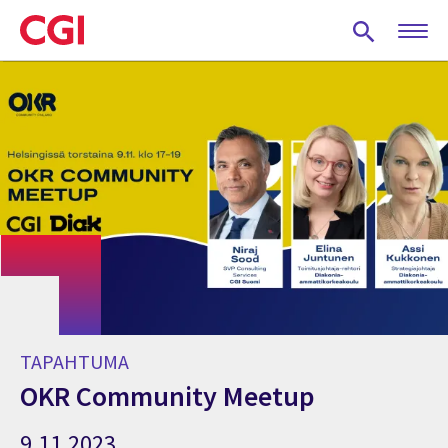
Skip
to
main
content
TAPAHTUMA
OKR Community Meetup
9.11.2023