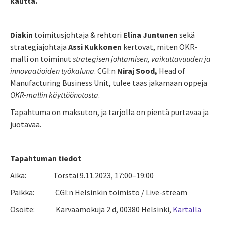
kautta.
Diakin
toimitusjohtaja & rehtori
Elina Juntunen
sekä
strategiajohtaja
Assi Kukkonen
kertovat,
miten OKR-
malli on toiminut
strategisen johtamisen, vaikuttavuuden ja
innovaatioiden työkaluna
. CGI:n
Niraj Sood,
Head of
Manufacturing Business Unit, tulee taas jakamaan oppeja
OKR-mallin käyttöönotosta
.
Tapahtuma on maksuton, ja tarjolla on pientä purtavaa ja
juotavaa.
Tapahtuman tiedot
Aika: Torstai 9.11.2023, 17:00–19:00
Paikka: CGI:n Helsinkin toimisto / Live-stream
Osoite: Karvaamokuja 2 d, 00380 Helsinki,
Kartalla