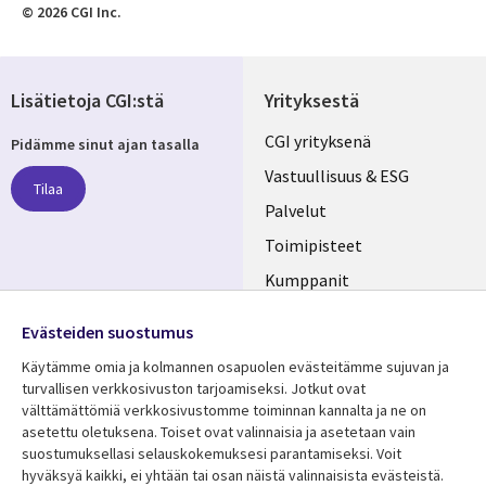
© 2026 CGI Inc.
Lisätietoja CGI:stä
Yrityksestä
Useful
CGI yrityksenä
Pidämme sinut ajan tasalla
links
Vastuullisuus & ESG
Tilaa
FINLAND
Palvelut
Toimipisteet
Kumppanit
Seuraa meitä
Uutishuone
Evästeiden suostumus
Social
Ura CGI:llä
Käytämme omia ja kolmannen osapuolen evästeitämme sujuvan ja
Media
turvallisen verkkosivuston tarjoamiseksi. Jotkut ovat
FINLAND
välttämättömiä verkkosivustomme toiminnan kannalta ja ne on
asetettu oletuksena. Toiset ovat valinnaisia ​​ja asetetaan vain
Resurssikeskus
Lisätietoa
suostumuksellasi selauskokemuksesi parantamiseksi. Voit
hyväksyä kaikki, ei yhtään tai osan näistä valinnaisista evästeistä.
Library
Legal
Asiakastarinat
Tietosuoja