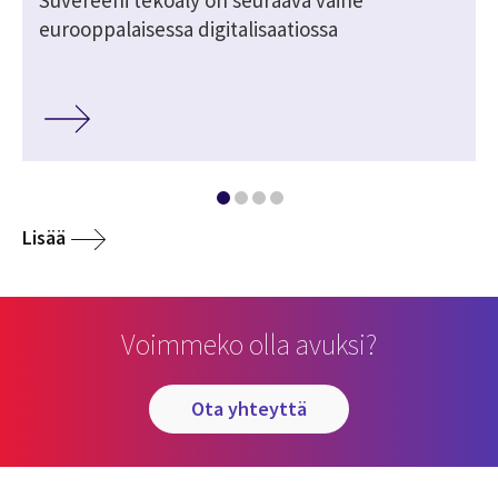
Suvereeni tekoäly on seuraava vaihe
eurooppalaisessa digitalisaatiossa
Lisää
Voimmeko olla avuksi?
ota yhteyttä