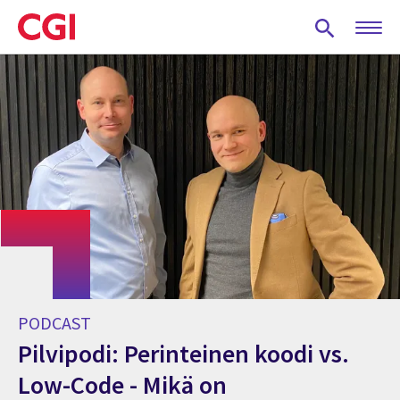
Skip
to
main
content
PODCAST
Pilvipodi: Perinteinen koodi vs.
Low-Code - Mikä on