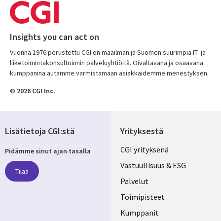
Insights you can act on
Vuonna 1976 perustettu CGI on maailman ja Suomen suurimpia IT- ja
liiketoimintakonsultoinnin palveluyhtiöitä. Oivaltavana ja osaavana
kumppanina autamme varmistamaan asiakkaidemme menestyksen.
© 2026 CGI Inc.
Lisätietoja CGI:stä
Yrityksestä
Useful
CGI yrityksenä
Pidämme sinut ajan tasalla
links
Vastuullisuus & ESG
Tilaa
FINLAND
Palvelut
Toimipisteet
Kumppanit