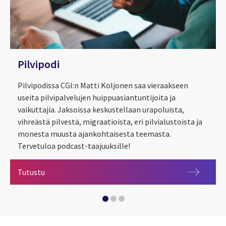
Pilvipodi
Pilvipodissa CGI:n Matti Koljonen saa vieraakseen
useita pilvipalvelujen huippuasiantuntijoita ja
vaikuttajia. Jaksoissa keskustellaan urapoluista,
vihreästä pilvestä, migraatioista, eri pilvialustoista ja
monesta muusta ajankohtaisesta teemasta.
Tervetuloa podcast-taajuuksille!
Pilvipodi
Tutustu
Pilvipodi: ChatGPT tulossa Microsoftin tuotteisiin – e
Pilvipodi: Sähköautojen lataus, serverless-teknologia