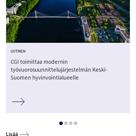
UUTINEN
ä
CGI toimittaa modernin
työvuorosuunnittelujärjestelmän Keski-
Suomen hyvinvointialueelle
Lisää