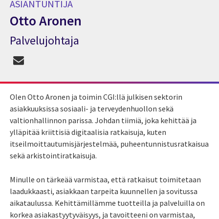
ASIANTUNTIJA
Otto Aronen
Palvelujohtaja
Asiantuntija Otto Aronen
Olen Otto Aronen ja toimin CGI:llä julkisen sektorin
asiakkuuksissa sosiaali- ja terveydenhuollon sekä
valtionhallinnon parissa. Johdan tiimiä, joka kehittää ja
ylläpitää kriittisiä digitaalisia ratkaisuja, kuten
itseilmoittautumisjärjestelmää, puheentunnistusratkaisua
sekä arkistointiratkaisuja.
Minulle on tärkeää varmistaa, että ratkaisut toimitetaan
laadukkaasti, asiakkaan tarpeita kuunnellen ja sovitussa
aikataulussa. Kehittämillämme tuotteilla ja palveluilla on
korkea asiakastyytyväisyys, ja tavoitteeni on varmistaa,