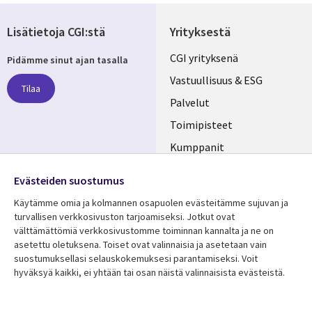
Lisätietoja CGI:stä
Yrityksestä
Useful
CGI yrityksenä
Pidämme sinut ajan tasalla
links
Vastuullisuus & ESG
Tilaa
FINLAND
Palvelut
Toimipisteet
Kumppanit
Seuraa meitä
Uutishuone
Evästeiden suostumus
Social
Ura CGI:llä
Käytämme omia ja kolmannen osapuolen evästeitämme sujuvan ja
Media
turvallisen verkkosivuston tarjoamiseksi. Jotkut ovat
FINLAND
välttämättömiä verkkosivustomme toiminnan kannalta ja ne on
asetettu oletuksena. Toiset ovat valinnaisia ​​ja asetetaan vain
Resurssikeskus
Lisätietoa
suostumuksellasi selauskokemuksesi parantamiseksi. Voit
hyväksyä kaikki, ei yhtään tai osan näistä valinnaisista evästeistä.
Library
Legal
Asiakastarinat
Tietosuoja
Links
FINLAND
Artikkelit
Tietosuojaseloste