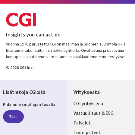
Insights you can act on
Vuonna 1976 perustettu CGI on maailman ja Suomen suurimpia IT- ja
liiketoimintakonsultoinnin palveluyhtiöitä. Oivaltavana ja osaavana
kumppanina autamme varmistamaan asiakkaidemme menestyksen.
© 2026 CGI Inc.
Lisätietoja CGI:stä
Yrityksestä
Useful
CGI yrityksenä
Pidämme sinut ajan tasalla
links
Vastuullisuus & ESG
Tilaa
FINLAND
Palvelut
Toimipisteet