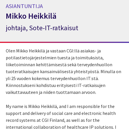
ASIANTUNTIJA
Mikko Heikkilä
johtaja, Sote-IT-ratkaisut
Asiantuntija Mikko Heikkilä
Olen Mikko Heikkilä ja vastaan CGI:llä asiakas- ja
potilastietojärjestelmien tuesta ja toimituksista,
liiketoiminnan kehittämisestä sekä terveydenhuollon
tuoteratkaisujen kansainvälisestä yhteistyöstä. Minulla on
yli 25 vuoden kokemus terveydenhuollon IT:stä.
Kiinnostukseni kohdistuu erityisesti IT-ratkaisujen
vaikuttavuuteen ja niiden tuottamaan arvoon.
My name is Mikko Heikkilä, and I am responsible for the
support and delivery of social care and electronic health
record systems at CGI Finland, as well as for the
international collaboration of healthcare IP solutions. I