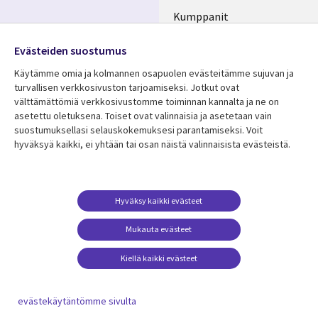
Kumppanit
Seuraa meitä
Uutishuone
Evästeiden suostumus
Social
Ura CGI:llä
Käytämme omia ja kolmannen osapuolen evästeitämme sujuvan ja
Media
turvallisen verkkosivuston tarjoamiseksi. Jotkut ovat
FINLAND
välttämättömiä verkkosivustomme toiminnan kannalta ja ne on
asetettu oletuksena. Toiset ovat valinnaisia ​​ja asetetaan vain
Resurssikeskus
Lisätietoa
suostumuksellasi selauskokemuksesi parantamiseksi. Voit
hyväksyä kaikki, ei yhtään tai osan näistä valinnaisista evästeistä.
Library
Legal
Asiakastarinat
Tietosuoja
Links
FINLAND
Artikkelit
Tietosuojaseloste
FINLAND
Blogit
Käyttöehdot
Hyväksy kaikki evästeet
Tapahtumat
Yhteystiedot
Mukauta evästeet
Podcastit
Evästeasetuksesi
Kiellä kaikki evästeet
Viewpoints
Katso lisää
evästekäytäntömme sivulta