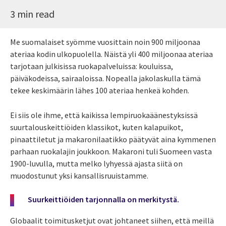
3 min read
Me suomalaiset syömme vuosittain noin 900 miljoonaa
ateriaa kodin ulkopuolella. Näistä yli 400 miljoonaa ateriaa
tarjotaan julkisissa ruokapalveluissa: kouluissa,
päiväkodeissa, sairaaloissa. Nopealla jakolaskulla tämä
tekee keskimäärin lähes 100 ateriaa henkeä kohden.
Ei siis ole ihme, että kaikissa lempiruokaäänestyksissä
suurtalouskeittiöiden klassikot, kuten kalapuikot,
pinaattiletut ja makaronilaatikko päätyvät aina kymmenen
parhaan ruokalajin joukkoon. Makaroni tuli Suomeen vasta
1900-luvulla, mutta melko lyhyessä ajasta siitä on
muodostunut yksi kansallisruuistamme.
Suurkeittiöiden tarjonnalla on merkitystä.
Globaalit toimitusketjut ovat johtaneet siihen, että meillä