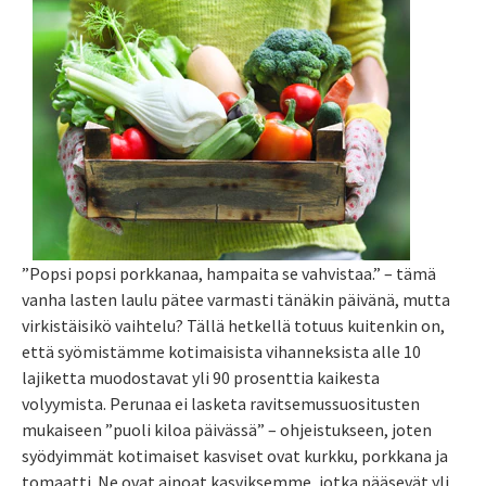
”Popsi popsi porkkanaa, hampaita se vahvistaa.” – tämä
vanha lasten laulu pätee varmasti tänäkin päivänä, mutta
virkistäisikö vaihtelu? Tällä hetkellä totuus kuitenkin on,
että syömistämme kotimaisista vihanneksista alle 10
lajiketta muodostavat yli 90 prosenttia kaikesta
volyymista. Perunaa ei lasketa ravitsemussuositusten
mukaiseen ”puoli kiloa päivässä” – ohjeistukseen, joten
syödyimmät kotimaiset kasviset ovat kurkku, porkkana ja
tomaatti. Ne ovat ainoat kasviksemme, jotka pääsevät yli