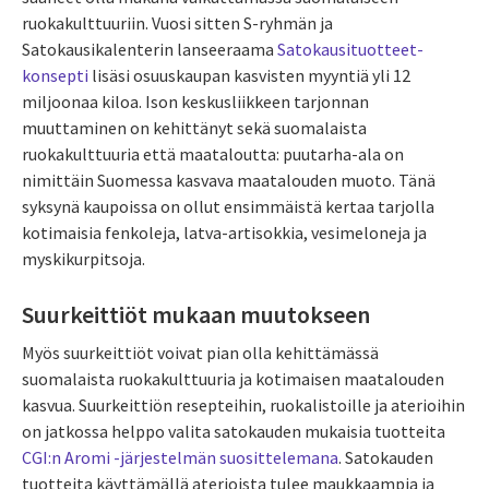
ruokakulttuuriin. Vuosi sitten S-ryhmän ja
Satokausikalenterin lanseeraama
Satokausituotteet-
konsepti
lisäsi osuuskaupan kasvisten myyntiä yli 12
miljoonaa kiloa. Ison keskusliikkeen tarjonnan
muuttaminen on kehittänyt sekä suomalaista
ruokakulttuuria että maataloutta: puutarha-ala on
nimittäin Suomessa kasvava maatalouden muoto. Tänä
syksynä kaupoissa on ollut ensimmäistä kertaa tarjolla
kotimaisia fenkoleja, latva-artisokkia, vesimeloneja ja
myskikurpitsoja.
Suurkeittiöt mukaan muutokseen
Myös suurkeittiöt voivat pian olla kehittämässä
suomalaista ruokakulttuuria ja kotimaisen maatalouden
kasvua. Suurkeittiön resepteihin, ruokalistoille ja aterioihin
on jatkossa helppo valita satokauden mukaisia tuotteita
CGI:n Aromi -järjestelmän suosittelemana
. Satokauden
tuotteita käyttämällä aterioista tulee maukkaampia ja