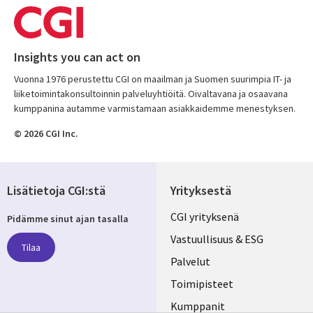
Insights you can act on
Vuonna 1976 perustettu CGI on maailman ja Suomen suurimpia IT- ja
liiketoimintakonsultoinnin palveluyhtiöitä. Oivaltavana ja osaavana
kumppanina autamme varmistamaan asiakkaidemme menestyksen.
© 2026 CGI Inc.
Lisätietoja CGI:stä
Yrityksestä
Useful
CGI yrityksenä
Pidämme sinut ajan tasalla
links
Vastuullisuus & ESG
Tilaa
FINLAND
Palvelut
Toimipisteet
Kumppanit