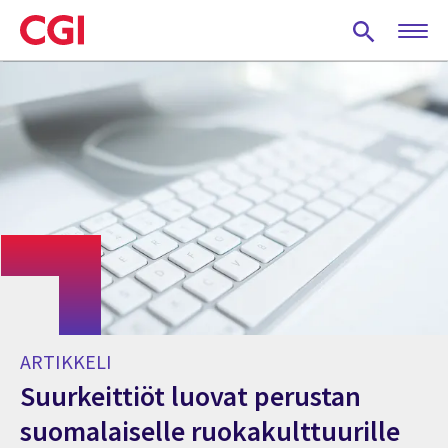
Skip
to
main
content
ARTIKKELI
Suurkeittiöt luovat perustan
suomalaiselle ruokakulttuurille