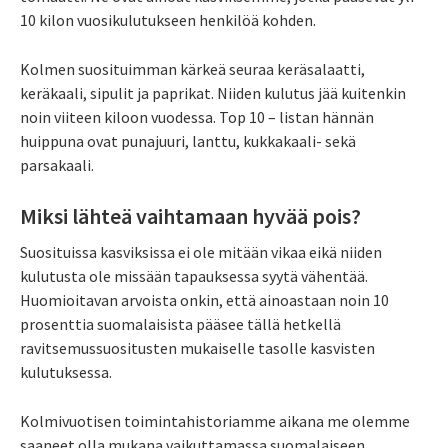
10 kilon vuosikulutukseen henkilöä kohden.
Kolmen suosituimman kärkeä seuraa keräsalaatti,
keräkaali, sipulit ja paprikat. Niiden kulutus jää kuitenkin
noin viiteen kiloon vuodessa. Top 10 – listan hännän
huippuna ovat punajuuri, lanttu, kukkakaali- sekä
parsakaali.
Miksi lähteä vaihtamaan hyvää pois?
Suosituissa kasviksissa ei ole mitään vikaa eikä niiden
kulutusta ole missään tapauksessa syytä vähentää.
Huomioitavan arvoista onkin, että ainoastaan noin 10
prosenttia suomalaisista pääsee tällä hetkellä
ravitsemussuositusten mukaiselle tasolle kasvisten
kulutuksessa.
Kolmivuotisen toimintahistoriamme aikana me olemme
saaneet olla mukana vaikuttamassa suomalaiseen