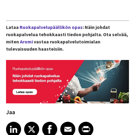
Lataa
Ruokapalvelupäällikön opas
: Näin johdat
ruokapalvelua tehokkaasti tiedon pohjalta. Ota selvää,
miten
Aromi
vastaa ruokapalvelutoimialan
tulevaisuuden haasteisiin.
Jaa
Share article on LinkedIn
Share article on X
Share article on Facebook
Share article on Email
Share article on Print
LinkedIn
X
Facebook
Email
Print