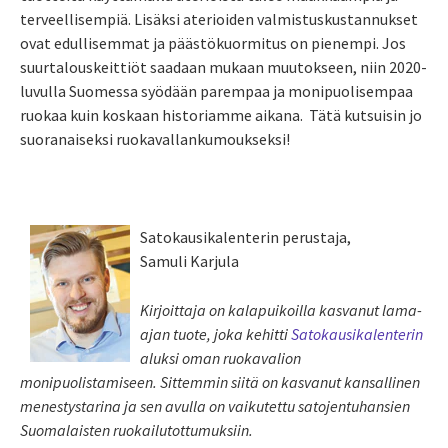
terveellisempiä. Lisäksi aterioiden valmistuskustannukset
ovat edullisemmat ja päästökuormitus on pienempi. Jos
suurtalouskeittiöt saadaan mukaan muutokseen, niin 2020-
luvulla Suomessa syödään parempaa ja monipuolisempaa
ruokaa kuin koskaan historiamme aikana. Tätä kutsuisin jo
suoranaiseksi ruokavallankumoukseksi!
Satokausikalenterin perustaja,
Samuli Karjula
Kirjoittaja on kalapuikoilla kasvanut lama-
ajan tuote, joka kehitti
Satokausikalenterin
aluksi oman ruokavalion
monipuolistamiseen. Sittemmin siitä on kasvanut kansallinen
menestystarina ja sen avulla on vaikutettu satojentuhansien
Suomalaisten ruokailutottumuksiin.