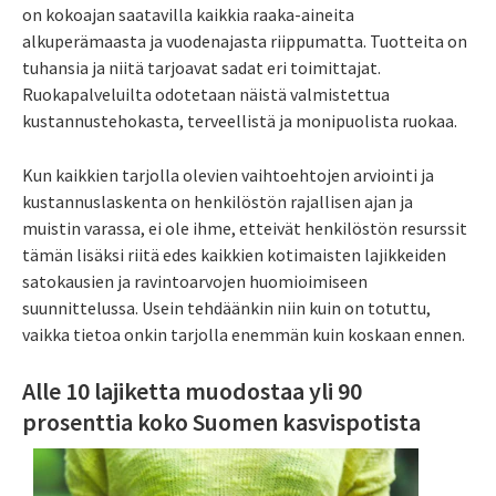
on kokoajan saatavilla kaikkia raaka-aineita
alkuperämaasta ja vuodenajasta riippumatta. Tuotteita on
tuhansia ja niitä tarjoavat sadat eri toimittajat.
Ruokapalveluilta odotetaan näistä valmistettua
kustannustehokasta, terveellistä ja monipuolista ruokaa.
Kun kaikkien tarjolla olevien vaihtoehtojen arviointi ja
kustannuslaskenta on henkilöstön rajallisen ajan ja
muistin varassa, ei ole ihme, etteivät henkilöstön resurssit
tämän lisäksi riitä edes kaikkien kotimaisten lajikkeiden
satokausien ja ravintoarvojen huomioimiseen
suunnittelussa. Usein tehdäänkin niin kuin on totuttu,
vaikka tietoa onkin tarjolla enemmän kuin koskaan ennen.
Alle 10 lajiketta muodostaa yli 90
prosenttia koko Suomen kasvispotista