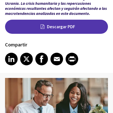
Ucrania. La crisis humanitaria y las repercusiones
económicas resultantes afectan y seguirán afectando a las
macrotendencias analizadas en este documento.
Descargar PDF
Compartir
Share on LinkedIn
Share on X
Share on Facebook
Share on Email
Share on Print
LinkedIn
X
Facebook
Email
Print