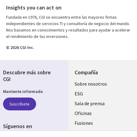
Insights you can act on
Fundada en 1976, CGI se encuentra entre las mayores firmas
independientes de servicios TI y consultoría de negocio del mundo.
Nos basamos en conocimientos y resultados para ayudar a acelerar
el rendimiento de tus inversiones.
© 2026 CGI Inc.
Descubre más sobre
Compañía
CGI
Useful
Sobre nosotros
Mantente informado
links
ESG
SPAIN
Sala de prensa
Suscríbete
Oficinas
Fusiones
Síguenos en
Inversores