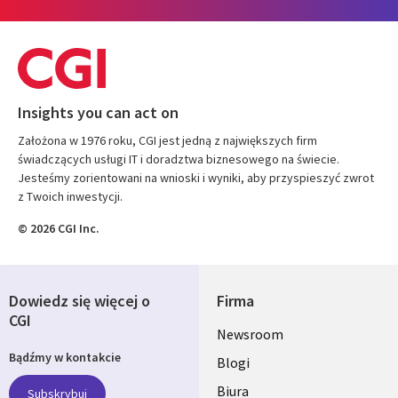
Insights you can act on
Założona w 1976 roku, CGI jest jedną z największych firm
świadczących usługi IT i doradztwa biznesowego na świecie.
Jesteśmy zorientowani na wnioski i wyniki, aby przyspieszyć zwrot
z Twoich inwestycji.
© 2026 CGI Inc.
Dowiedz się więcej o
Firma
CGI
Useful
Newsroom
Bądźmy w kontakcie
links
Blogi
SECTIONS
Biura
Subskrybuj