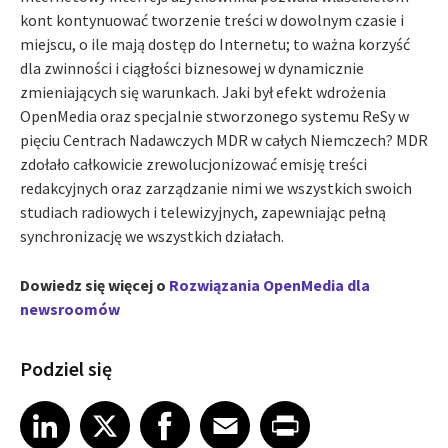
kont kontynuować tworzenie treści w dowolnym czasie i
miejscu, o ile mają dostęp do Internetu; to ważna korzyść
dla zwinności i ciągłości biznesowej w dynamicznie
zmieniających się warunkach. Jaki był efekt wdrożenia
OpenMedia oraz specjalnie stworzonego systemu ReSy w
pięciu Centrach Nadawczych MDR w całych Niemczech? MDR
zdołało całkowicie zrewolucjonizować emisję treści
redakcyjnych oraz zarządzanie nimi we wszystkich swoich
studiach radiowych i telewizyjnych, zapewniając pełną
synchronizację we wszystkich działach.
Dowiedz się więcej o
Rozwiązania OpenMedia dla
newsroomów
Podziel się
Share article on LinkedIn
Share article on X
Share article on Facebook
Share article on Email
Share article on Print
LinkedIn
X
Facebook
Email
Print