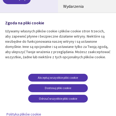
Wydarzenia
POLSKA
Nasze profile
Zgoda na pliki cookie
Social
Używamy własnych plików cookie i plików cookie stron trzecich,
Media
aby zapewnić płynne i bezpieczne działanie witryny. Niektóre są
SECTIONS
niezbędne do funkcjonowania naszej witryny i są ustawione
POLSKA
domyślnie. Inne są opcjonalne i są ustawiane tylko za Twoją zgodą,
Centrum zasobów
Pomoc
aby ulepszyć Twoje wrażenia z przeglądania. Możesz zaakceptować
wszystkie, żadne lub niektóre z tych opcjonalnych plików cookie.
Library
Legal
Artykuły
Informacja prawna
Links
SECTIONS
Blogi
Polityka prywatności
SECTIONS
POLSKA
Case studies
Informacja o
Akceptuj wszystkie pliki cookie
ciasteczkach
Wydarzenia
POLSKA
Dostosuj pliki cookie
Broszury
Odrzuć wszystkie pliki cookie
Viewpoints
Zobacz więcej
Polityka plików cookie