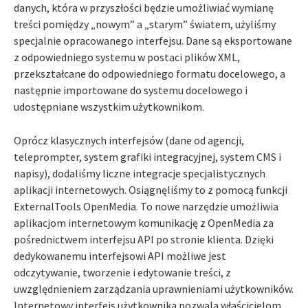
danych, która w przyszłości będzie umożliwiać wymianę
treści pomiędzy „nowym” a „starym” światem, użyliśmy
specjalnie opracowanego interfejsu. Dane są eksportowane
z odpowiedniego systemu w postaci plików XML,
przekształcane do odpowiedniego formatu docelowego, a
następnie importowane do systemu docelowego i
udostępniane wszystkim użytkownikom.
Oprócz klasycznych interfejsów (dane od agencji,
teleprompter, system grafiki integracyjnej, system CMS i
napisy), dodaliśmy liczne integracje specjalistycznych
aplikacji internetowych. Osiągnęliśmy to z pomocą funkcji
ExternalTools OpenMedia. To nowe narzędzie umożliwia
aplikacjom internetowym komunikację z OpenMedia za
pośrednictwem interfejsu API po stronie klienta. Dzięki
dedykowanemu interfejsowi API możliwe jest
odczytywanie, tworzenie i edytowanie treści, z
uwzględnieniem zarządzania uprawnieniami użytkowników.
Internetowy interfejs użytkownika pozwala właścicielom