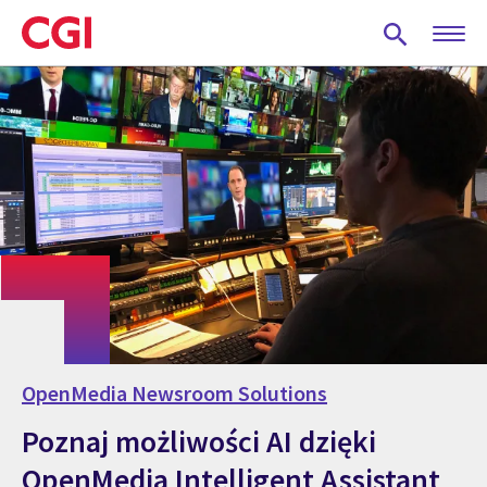
Skip
to
main
content
OpenMedia Newsroom Solutions
Poznaj możliwości AI dzięki
OpenMedia Intelligent Assistant