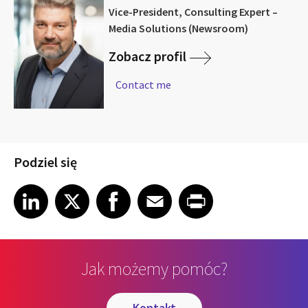
Vice-President, Consulting Expert –
Media Solutions (Newsroom)
Zobacz profil
Contact me
Podziel się
Share article on LinkedIn
Share article on X
Share article on Facebook
Share article on Email
Share article on Print
LinkedIn
X
Facebook
Email
Print
Jak możemy pomóc?
kontakt