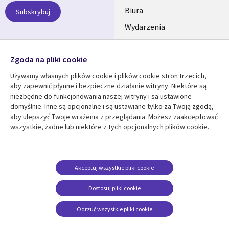
SECTIONS
Biura
Subskrybuj
Wydarzenia
POLSKA
Nasze profile
Zgoda na pliki cookie
Social
Używamy własnych plików cookie i plików cookie stron trzecich,
Media
aby zapewnić płynne i bezpieczne działanie witryny. Niektóre są
SECTIONS
niezbędne do funkcjonowania naszej witryny i są ustawione
POLSKA
domyślnie. Inne są opcjonalne i są ustawiane tylko za Twoją zgodą,
Centrum zasobów
Pomoc
aby ulepszyć Twoje wrażenia z przeglądania. Możesz zaakceptować
wszystkie, żadne lub niektóre z tych opcjonalnych plików cookie.
Library
Legal
Artykuły
Informacja prawna
Links
SECTIONS
Blogi
Polityka prywatności
SECTIONS
POLSKA
Case studies
Informacja o
Akceptuj wszystkie pliki cookie
ciasteczkach
Wydarzenia
POLSKA
Dostosuj pliki cookie
Broszury
Odrzuć wszystkie pliki cookie
Viewpoints