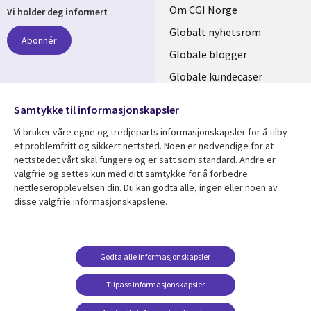
Useful
Om CGI Norge
Vi holder deg informert
links
Globalt nyhetsrom
Abonnér
NORWAY
Globale blogger
Globale kundecaser
Globalt mediasenter
følg oss
Samtykke til informasjonskapsler
Social
Vi bruker våre egne og tredjeparts informasjonskapsler for å tilby
Media
et problemfritt og sikkert nettsted. Noen er nødvendige for at
nettstedet vårt skal fungere og er satt som standard. Andre er
NORWAY
valgfrie og settes kun med ditt samtykke for å forbedre
nettleseropplevelsen din. Du kan godta alle, ingen eller noen av
Resource center
Support
disse valgfrie informasjonskapslene.
Library
Legal
Artikler
Legal
Links
NORWAY
Blogger
Privacy
Godta alle informasjonskapsler
NORWAY
Kundecaser
Accessibility
Arrangementer
Web privacy
Tilpass informasjonskapsler
Senter for