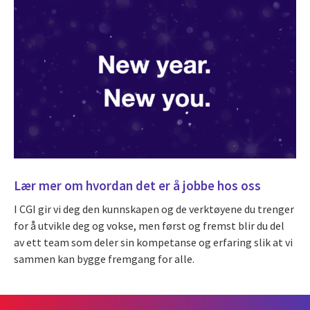
Lær mer om hvordan det er å jobbe hos oss
I CGI gir vi deg den kunnskapen og de verktøyene du trenger
for å utvikle deg og vokse, men først og fremst blir du del
av ett team som deler sin kompetanse og erfaring slik at vi
sammen kan bygge fremgang for alle.