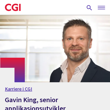
Skip
to
main
content
Karriere i CGI
Gavin King, senior
applikasjonsutvikler