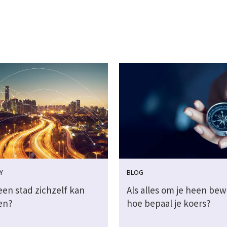
Y
BLOG
een stad zichzelf kan
Als alles om je heen be
en?
hoe bepaal je koers?