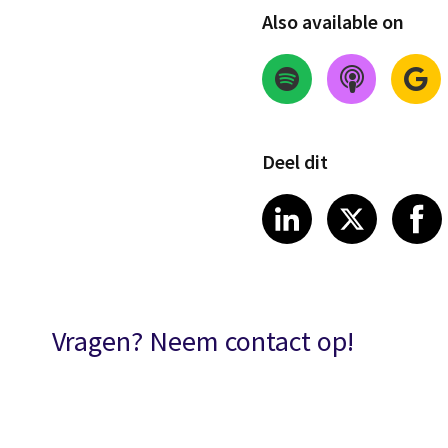
Also available on
Deel dit
Share on Link
Share on
Sha
LinkedIn
X
Vragen? Neem contact op!