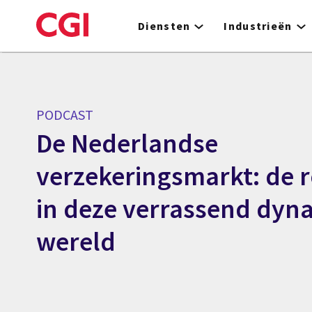
Skip
to
Diensten
Industrieën
main
content
PODCAST
De Nederlandse
verzekeringsmarkt: de r
in deze verrassend dyn
wereld