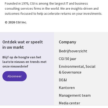
Founded in 1976, CGI is among the largest IT and business
consulting services firms in the world. We are insights-driven and
outcomes-focused to help accelerate returns on your investments.
© 2026 CGI Inc.
Ontdek wat er speelt
Company
in uw markt
Useful
Bedrijfsoverzicht
Blijf op de hoogte van het
links
CGI 50 jaar
laatste nieuws en trends met
NETHERLANDS
Environmental, Social
onze nieuwsbrief
& Governance
Abonneer
DE&I
Kantoren
Management team
Media center