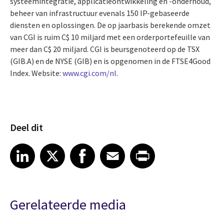
systeemintegratie, applicatieontwikkeling en -onderhoud,
beheer van infrastructuur evenals 150 IP-gebaseerde
diensten en oplossingen. De op jaarbasis berekende omzet
van CGI is ruim C$ 10 miljard met een orderportefeuille van
meer dan C$ 20 miljard. CGI is beursgenoteerd op de TSX
(GIB.A) en de NYSE (GIB) en is opgenomen in de FTSE4Good
Index. Website:
www.cgi.com/nl
.
Deel dit
Share article on LinkedIn
Share article on X
Share article on Facebook
Share article on Email
Share article on Print
LinkedIn
X
Facebook
Email
Print
Gerelateerde media