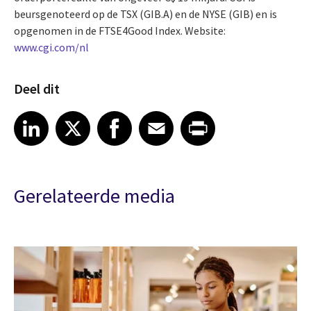
beursgenoteerd op de TSX (GIB.A) en de NYSE (GIB) en is
opgenomen in de FTSE4Good Index. Website:
www.cgi.com/nl
Deel dit
Share article on LinkedIn
Share article on X
Share article on Facebook
Share article on Email
Share article on Print
LinkedIn
X
Facebook
Email
Print
Gerelateerde media