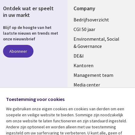
Ontdek wat er speelt
Company
in uw markt
Useful
Bedrijfsoverzicht
Blijf op de hoogte van het
links
CGI 50 jaar
laatste nieuws en trends met
NETHERLANDS
Environmental, Social
onze nieuwsbrief
& Governance
Abonneer
DE&I
Kantoren
Management team
Media center
Volg ons
Alliances
Toestemming voor cookies
Social
Perscentrum
We gebruiken onze eigen cookies en cookies van derden om een ​​
Media
soepele en veilige website te bieden. Sommige zijn noodzakelijk
NETHERLANDS
om onze website te laten functioneren en zijn standaard ingesteld.
Andere zijn optioneel en worden alleen met uw toestemming
Bekijk meer
Support
ingesteld om uw surfervaring te verbeteren. U kunt alle, geen of