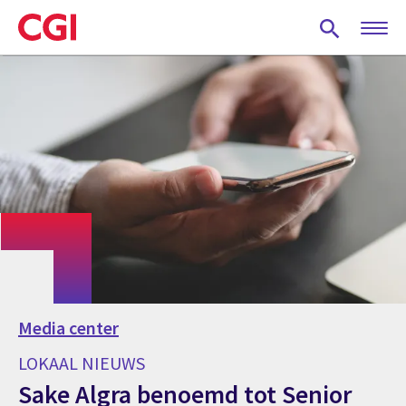
Skip
to
main
content
Media center
LOKAAL NIEUWS
Sake Algra benoemd tot Senior