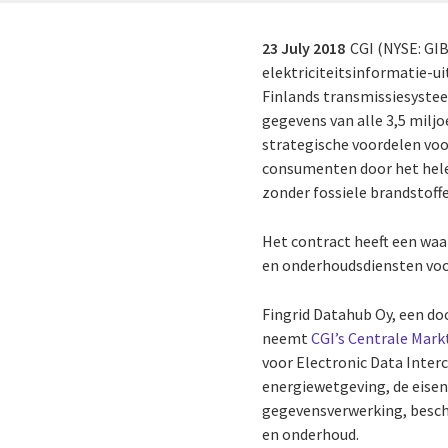
23 July 2018
CGI (NYSE: GIB
elektriciteitsinformatie-u
Finlands transmissiesyste
gegevens van alle 3,5 miljo
strategische voordelen voor 
consumenten door het hele
zonder fossiele brandstoff
Het contract heeft een waa
en onderhoudsdiensten voor 
Fingrid Datahub Oy, een do
neemt
CGI’s Centrale Mar
voor Electronic Data Inter
energiewetgeving, de eisen
gegevensverwerking, besche
en onderhoud.