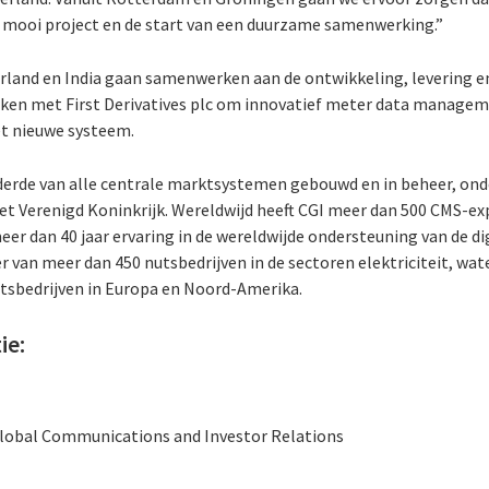
en mooi project en de start van een duurzame samenwerking.”
rland en India gaan samenwerken aan de ontwikkeling, levering e
ken met First Derivatives plc om innovatief meter data manage
et nieuwe systeem.
derde van alle centrale marktsystemen gebouwd en in beheer, ond
et Verenigd Koninkrijk. Wereldwijd heeft CGI meer dan 500 CMS-exp
eer dan 40 jaar ervaring in de wereldwijde ondersteuning van de d
er van meer dan 450 nutsbedrijven in de sectoren elektriciteit, wa
nutsbedrijven in Europa en Noord-Amerika.
ie:
 Global Communications and Investor Relations