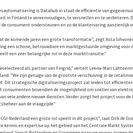
sautomatisering is Datahub in staat de efficiëntie van gegevensui
teit in Finland te vereenvoudigen, te versnellen en te verbeteren.
r de consument ondersteunen en zo de klantervaring aanzienlijk v
at de komende jaren een grote transformatie", zegt Asta Sihvone
ting een schone, betrouwbare en marktgestuurde omgeving voor de
eelt een zeer belangrijke rol in deze markttransitie."
s geselecteerd als partner van Fingrid," vertelt Leena-Mari Lähteen
nland. "We zijn getuige van de grootste verschuiving in de retailmar
it. Dit strategische digitaliseringsproject zal leiden tot efficiënte
ft consumenten bovendien de mogelijkheid om sneller van elektric
an vele andere nieuwe diensten. Verder zorgt het project voor de 
itsbeheer aan de vraagzijde."
 CGI Nederland een grote rol speelt in dit project”, laat Dirk de G
e kennis en expertise op het gebied van het Centrale Markt Syst
erland. Vanuit Rotterdam en Groningen gaan we ervoor zorgen dat