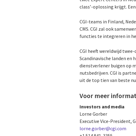
class’-oplossing krijgt. E
CGI-teams in Finland, Nede
CMS. CGI zal ook samenwer
functies te integreren in h
CGI heeft wereldwijd twee-
Scandinavische landen en h
dienstverlener buigen op m
nutsbedrijven. CGI is partn
uit de top tien van beste 
Voor meer informat
Investors and media
Lorne Gorber
Executive Vice-President,
lorne.gorber@cgi.com
+1 514 841-3355