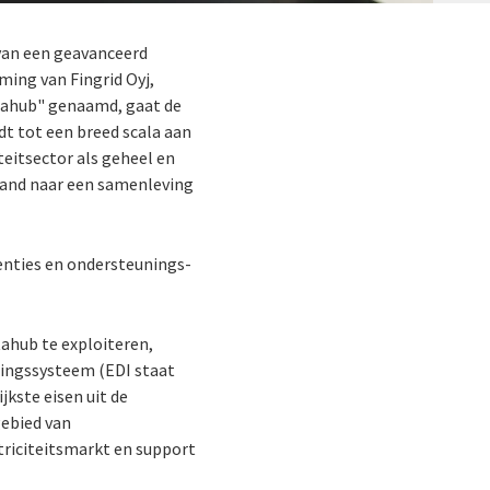
 van een geavanceerd
ming van Fingrid Oyj,
tahub" genaamd, gaat de
dt tot een breed scala aan
iteitsector als geheel en
land naar een samenleving
centies en ondersteunings-
tahub te exploiteren,
lingssysteem (EDI staat
jkste eisen uit de
gebied van
triciteitsmarkt en support