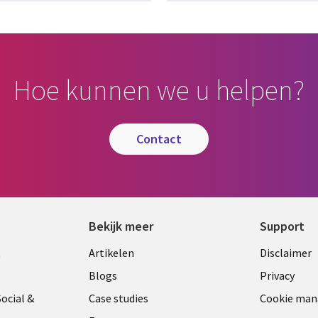
Hoe kunnen we u helpen?
contact
Bekijk meer
Support
Library
Legal
t
Artikelen
Disclaimer
Links
NETH
Blogs
Privacy
ANDS
NETHERLANDS
ocial &
Case studies
Cookie ma