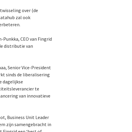
twisseling over (de
 Datahub zal ook
erbeteren.
n-Punkka, CEO van Fingrid
 distributie van
maa, Senior Vice-President
kt sinds de liberalisering
re dagelijkse
iteitsleverancier te
lancering van innovatieve
root, Business Unit Leader
eem zijn samengebracht in
 Fingrid een ‘best of