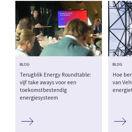
BLOG
BLOG
Terugblik Energy Roundtable:
Hoe ben
vijf take aways voor een
van Veh
toekomstbestendig
energiet
energiesysteem