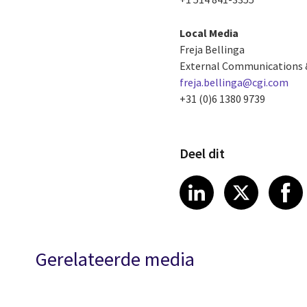
Local Media
Freja Bellinga
External Communications
freja.bellinga@cgi.com
+31 (0)6 1380 9739
Deel dit
Share article
Share art
Shar
LinkedIn
X
Gerelateerde media