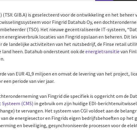
) (TSX: GIB.A) is geselecteerd voor de ontwikkeling en het beheer
itwisselingssysteem voor Fingrid Datahub Oy, een dochteronderne
embeheerder (TSO). Het nieuwe gecentraliseerde IT-systeem, “Da
en energieverbruik locaties van Fingrid opslaan en beheren. Dit lei
de landelijke activiteiten van het nutsbedrijf, de Finse retail util
 land heen. Datahub ondersteunt ook de
energietransitie
van Fin
en.
rde van EUR 41,9 miljoen en omvat de levering van het project, li
een periode van vier jaar.
chteronderneming van Fingrid die specifiek is opgericht om de Da
kt Systeem (CMS)
in gebruik om zijn huidige EDI-berichtenuitwisse
change) te vervangen. Het systeem van CGI voldoet aan de belangri
 van de energiesector en Fingrids eigen bedrijfsbehoeften op het 
rming en beveiliging, gesynchroniseerde processen voor de elek