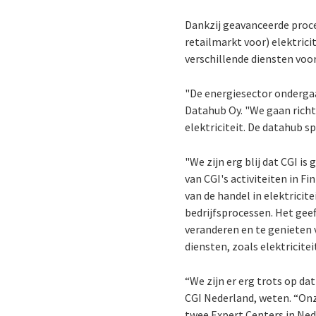
Dankzij geavanceerde proce
retailmarkt voor) elektrici
verschillende diensten voo
"De energiesector onderga
Datahub Oy. "We gaan rich
elektriciteit. De datahub sp
"We zijn erg blij dat CGI i
van CGI's activiteiten in Fi
van de handel in elektricite
bedrijfsprocessen. Het gee
veranderen en te genieten v
diensten, zoals elektricite
“We zijn er erg trots op dat
CGI Nederland, weten. “Onz
twee Expert Centers in Ned