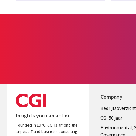
Company
Useful
Bedrijfsoverzich
Insights you can act on
links
CGI 50 jaar
Founded in 1976, CGI is among the
NETHERL
Environmental, S
largest IT and business consulting
Governance